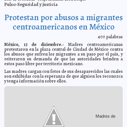
El IPEPAC premia a ganadores del primer concurso de
2013-12-13 18:52:41
Pulso-Seguridad y justicia
dibujo infantil “los valores de la democracia
Valeria Fernández
Entregan becas económicas a 27 mil estudiantes del
2013-12-13 18:48:04
Protestan por abusos a migrantes
estado
Ariel Martín
Veladas de Jazz, Música Clásico, Barroco y
2013-12-13 18:43:38
centroamericanos en México
Contemporáneo para disfrutar este fin de semana
Kamila López
Fomenta DIF Mérida la unión familiar
2013-12-13 18:32:39
Elena Martin
400
palabras
Instalan Consejo Técnico Consultivo de la estrategia
2013-12-13 18:25:10
México, 13 de diciembre.-
Madres centroamericanas
REDD+
Osvaldo Chávez
protestaron en la plaza central de Ciudad de México contra
Emiten resultados de la dictaminación de proyectos del
2013-12-13 18:19:10
los abusos que sufren los migrantes a su paso por el país, y
Pacmyc 2013
Valeria Fernández
reiteraron su demanda de que las autoridades brinden a
estos paso libre por territorio mexicano.
Convenio del Ayuntamiento con la UTM fortalece la
2013-12-13 18:08:56
cultura emprendedora
Ariel Martín
Las madres cargan con fotos de sus desaparecidos las cuales
Contagian ritmos navideños niños de Cendis del DIF
2013-12-13 18:01:12
son exhibidas con la esperanza de que alguien los reconozca
Mérida
Kamila López
y tenga información sobre ellos.
Exitoso cierre de año del Programa de Empleo
2013-12-13 17:52:02
Temporal de Semarnat
Elena Martin
"Los metería todos vivos al horno": Estrella de TeVe
2013-12-13 14:07:30
rusa sobre los gays
Jorge Armando León Borges
Un hombre planeaba estrellar un carro con explosivos
2013-12-13 14:04:15
en aeropuerto de EE.UU
Claudia Sofía Gómez Infante
Madres de
Nuevo tiroteo en secundaria de Colorado: al menos
2013-12-13 14:02:14
dos muertos
Claudia Sofía Gómez Infante