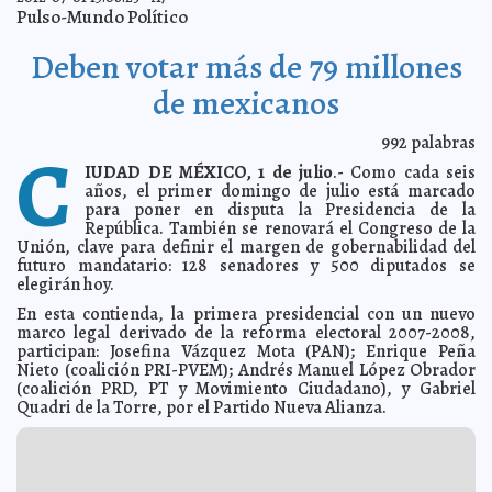
Triunfa la ignorancia y la irresponsabilidad electoral en
2012-07-03 09:23:52
Pulso-Mundo Político
Yucatán 2012
Franz de J. Fortuny Loret de Mola
Vamos a pulir la joya de la corona
2012-07-03 09:04:54
Lois Izquierdo
Deben votar más de 79 millones
Invitan a la sociedad a presentar propuestas para
2012-07-03 09:03:38
enfrentar el cambio climático
de mexicanos
Guillermo Barrera Fernandez
Premium Latin Music aclara confusión entre Anthony y
2012-07-03 08:49:45
Romeo Santos
Guillermo Barrera Fernandez
992
palabras
C
Filman agresión de policía israelí a niño palestino
2012-07-03 08:39:11
A7
IUDAD DE MÉXICO, 1 de julio
.- Como cada seis
años, el primer domingo de julio está marcado
WikiLeaks lanza CD
2012-07-03 08:35:03
A7
para poner en disputa la Presidencia de la
EE. UU. refuerza presencia en el Golfo Pérsico
2012-07-03 08:30:03
A7
República. También se renovará el Congreso de la
Unión, clave para definir el margen de gobernabilidad del
Perdedor López Obrador impugnará la elección
2012-07-03 08:13:55
A7
futuro mandatario: 128 senadores y 500 diputados se
Nombra el Papa guardián de la fe al Obispo de
2012-07-03 08:09:50
elegirán hoy.
Ratisbona
A7
En esta contienda, la primera presidencial con un nuevo
El Gobierno podría importar huevos
2012-07-03 07:58:23
A7
marco legal derivado de la reforma electoral 2007-2008,
La NASA presenta la nave 'Orión'
participan: Josefina Vázquez Mota (PAN); Enrique Peña
2012-07-03 07:55:47
A7
Nieto (coalición PRI-PVEM); Andrés Manuel López Obrador
Reconocen que Río de Janeiro es una maravilla
2012-07-03 07:52:31
A7
(coalición PRD, PT y Movimiento Ciudadano), y Gabriel
Quadri de la Torre, por el Partido Nueva Alianza.
Las inscripciones al “Curso Vacacional Recreativo
2012-07-02 17:35:21
2012” del IMSS ya están abiertas y terminarán hasta el 13 de julio
A7
Renán Barrera Concha, alcalde electo, asegura en el
2012-07-02 16:55:12
primer día post electoral que “vamos a pulir la joya de la corona para
sacarle brillo de nuevo”
A7