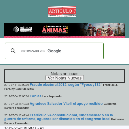
Notas antiguas
Fraude electoral 2012, según “#yosoy132”
2012-07-11 23:00:00
Franz de J.
Fortuny Loret de Mola
Fobias
2012-07-04 23:00:00
Lois Izquierdo
Agradece Salvador Vitelli el apoyo recibido
2012-07-03 11:42:33
Guillermo
Barrera Fernandez
El artículo 24 constitucional, fundamentado en la
2012-07-03 10:49:46
guerra de reforma, aguarda ser discutido en el congreso local
Guillermo
Barrera Fernandez
2012-07-01 15:08:23
-
A7