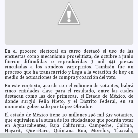
La Ópera de Bayreuth, patrimonio de la humanidad
2012-07-02 14:23:59
A7
Devuelven por correo Dalí robado
2012-07-02 14:21:24
A7
Que hablen los tribunales
2012-07-02 11:44:44
Lois Izquierdo
Reconoce su derrota Teresa Loret
2012-07-02 10:40:05
Guillermo Barrera
Fernandez
Voto de confianza al PAN
2012-07-02 10:18:20
Lois Izquierdo
Desarrollan vacuna contra el tabaquismo
2012-07-02 10:15:44
A7
En el proceso electoral en curso destacó el uso de las
encuestas como mecanismo proselitista; de octubre a junio
La cumbre de Gates sobre anticoncepción enriquecerá
2012-07-02 10:14:55
a las agrupaciones abortistas y de control demográfico
fueron difundidas o reproducidas 3 mil 441 piezas
Guillermo Barrera
Fernandez
vinculadas a los sondeos variopintos. También fue un
proceso que ha transcurrido y llega a la votación de hoy en
Asesinan a 17 cristianos en Kenia
2012-07-02 10:12:51
A7
medio de acusaciones de compra y coacción del voto.
El Presidente felicita en cadena nacional a Peña Nieto
2012-07-02 10:05:37
A7
En este contexto, acorde con el volumen de votantes, habrá
Josefina: 'No hay permiso para el desaliento'
2012-07-02 10:03:36
A7
cinco entidades clave para el resultado, entre las cuales
destacan como las dos primeras, el Estado de México, de
Al Qaeda planea estrellar un avión en Londres durante
2012-07-02 10:01:41
los JJ. OO.
donde surgió Peña Nieto, y el Distrito Federal, en su
A7
momento gobernado por López Obrador.
Wise es la sensación del momento en la calle
2012-07-02 10:01:29
Guillermo
Barrera Fernandez
El estado de México tiene 10 millones 396 mil 537 votantes,
que equivalen a la suma de los ciudadanos que podrán votar
Los cienciólogos son 'repulsivos': Rupert Murdoch
2012-07-02 09:57:53
A7
en Aguascalientes, Baja California, Campeche, Colima,
Pagan empleo temporal a damnificados en Oaxaca,
2012-07-02 09:46:40
Nayarit, Querétaro, Quintana Roo, Morelos, Tlaxcala,
Puebla y Tlaxcala
Guillermo Barrera Fernandez
Durango y Yucatán.