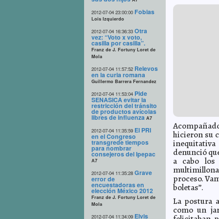
Fobias
2012-07-04 23:00:00
Lois Izquierdo
Otra
2012-07-04 16:36:33
vez: “Voto x voto,
casilla por casilla”.
Franz de J. Fortuny Loret de
Mola
Relevos
2012-07-04 11:57:52
en la curia romana
Guillermo Barrera Fernandez
Pide
2012-07-04 11:53:04
SENASICA evitar la
restricción del tránsito
de productos avícolas
libres de influenza
A7
Acompañado 
El PRI
2012-07-04 11:35:59
hicieron su 
en el Congreso
transgrede tiempos
inequitativa
para nombrar
denunció que
consejeros del Ipepac
a cabo los
A7
multimillona
Grave
2012-07-04 11:35:28
proceso. Vamo
error de
encuestadoras en
boletas”.
elección México 2012
Franz de J. Fortuny Loret de
La postura a
Mola
como un jar
Elvis
2012-07-04 11:34:09
felicitaban 