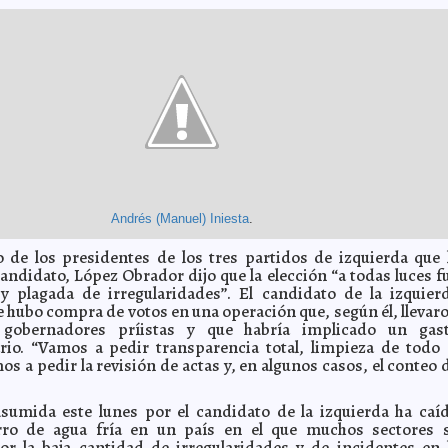
Andrés (Manuel) Iniesta
.
de los presidentes de los tres partidos de izquierda que 
candidato, López Obrador dijo que la elección “a todas luces f
 y plagada de irregularidades”. El candidato de la izquier
 hubo compra de votos en una operación que, según él, llevar
 gobernadores príistas y que habría implicado un gas
rio. “Vamos a pedir transparencia total, limpieza de todo 
s a pedir la revisión de actas y, en algunos casos, el conteo 
sumida este lunes por el candidato de la izquierda ha caí
ro de agua fría en un país en el que muchos sectores 
por la baja cantidad de irregularidades y de incidentes en 