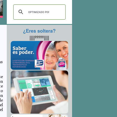
¿Eres soltera?
||||ººººº||||
as
se
on
te
to
ón
le
el
el