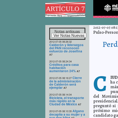
2012-07-03 08:13
Notas antiguas
Pulso-Person
Perd
2012-07-05 08:26:32
Calderón y liderazgos
del PAN reconocen
esfuerzo de Josefina
A7
2012-07-05 08:24:34
Créditos para casa
habitación
C
aumentaron 24%
A7
IUD
Cierre
2012-07-05 08:16:27
de la administración
ha c
de Calderón será
más
ejemplar
A7
pun
2012-07-05 08:14:04
del Movimie
Bicicleta, el transporte
presidencial
más rápido en la
Ciudad de México
A7
preguntó si 
próximo mié
Afgano
2012-07-05 08:10:35
decapita a su mujer y a
candidato ga
sus dos hijos
A7