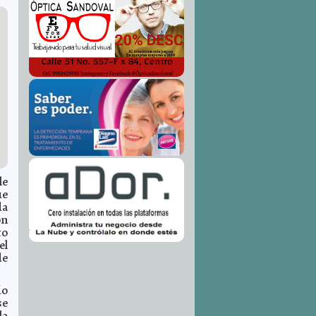
le
ue
da
on
to
el
de
do
se
la