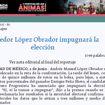
:55
-
A7
ajes
edor López Obrador impugnará la
elección
1099
palabr
Ver nota editorial al final del reportaje
AD DE MÉXICO, 2 de junio
.- Andrés Manuel López Obrador 
olocado en la ruta de la confrontación. La tarde del lunes, c
 de quince millones de votos en la bolsa, pero lejos, a sie
tos porcentuales del ganador Enrique Peña Nieto, el candida
nto Progresista ha anunciado que impugnará la elecci
. “Sí, sí la vamos a impugnar", dijo a la prensa cuando se 
reclamaría los resultados si la autoridad electoral confirma 
rcoles los datos que lo sitúan a tres millones y medio d
nador.