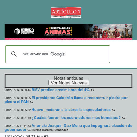
Notas antiguas
BMV predice crecimiento del 4%
2012-07-06 08:50:44
A7
El presidente Calderón llama a reconstruir piedra por
2012-07-06 08:30:25
piedra el PAN
A7
Huevo: meterán a la cárcel a especuladores
2012-07-06 08:25:32
A7
¿Cuáles fueron los escrutadores más honestos?
2012-07-05 20:04:19
A7
Anuncia Joaquín Díaz Mena que impugnará elección de
2012-07-05 11:44:53
gobernador
Guillermo Barrera Fernandez
2012-07-04 09:22:56
-
A7