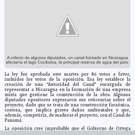
Las reformas al Artículo 24 Constitucional no agravian
2012-07-05 08:12:56
el estado laico: Guillermo Gazanini Espinoza
Guillermo Barrera Fernandez
Afgano decapita a su mujer y a sus dos hijos
2012-07-05 08:10:35
A7
Fobias
2012-07-04 23:00:00
Lois Izquierdo
Otra vez: “Voto x voto, casilla por casilla”.
2012-07-04 16:36:33
Franz de J.
Fortuny Loret de Mola
Relevos en la curia romana
2012-07-04 11:57:52
Guillermo Barrera Fernandez
Pide SENASICA evitar la restricción del tránsito de
2012-07-04 11:53:04
A criterio de algunos diputados, un canal húmedo en Nicaragua
productos avícolas libres de influenza
A7
afectaría el lago Cocibolca, la principal reserva de agua del país.
El PRI en el Congreso transgrede tiempos para
2012-07-04 11:35:59
nombrar consejeros del Ipepac
A7
La ley fue aprobada este martes por 86 votos a favor,
Grave error de encuestadoras en elección México 2012
incluidos los votos de la oposición. Esa ley establece la
2012-07-04 11:35:28
Franz de J. Fortuny Loret de Mola
creación de una “Autoridad del Canal” encargada de
representar a Nicaragua en la formación de una empresa
Elvis Martínez intensifica la promoción de su nuevo
2012-07-04 11:34:09
disco
mixta que gestione la construcción de la obra. Algunos
Guillermo Barrera Fernandez
diputados opositores expresaron sus reticencias sobre el
Los puestos pasan, las amistades perduran: Nerio
2012-07-04 11:26:24
proyecto, dado que se trata de una construcción faraónica,
Torres Arcila
Guillermo Barrera Fernandez
costosa, que implica graves daños ambientales y que,
Alerta SEDESOL delegaciones para evitar daños a la
2012-07-04 11:22:10
además, competiría, de madurar el proyecto, con el Canal de
población
Guillermo Barrera Fernandez
Panamá.
Drogras virtuales, en ascenso
2012-07-04 10:22:48
Lois Izquierdo
La oposición cree improbable que el Gobierno de Ortega
logre conseguir los socios que se interesen por la
Inquilino alemán mata a cuatro rehenes y se suicida
2012-07-04 09:38:51
A7