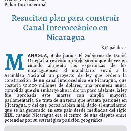
Da lástima la ignorancia reflejada en 2012
2012-07-05 11:30:20
Franz de J.
Pulso-Internacional
Fortuny Loret de Mola
Un año de impunidad
2012-07-05 10:33:30
Lois Izquierdo
Resucitan plan para construir
Frontiel gana terreno en la música urbana
2012-07-05 09:27:25
Guillermo
Canal Interoceánico en
Barrera Fernandez
Aumenta subsidio a beneficiarios de estancias
2012-07-05 09:23:35
Nicaragua
infantiles
Guillermo Barrera Fernandez
Estamos listos para trabajar en beneficio de los
2012-07-05 09:04:50
ciudadanos: Mauricio Vila
835
palabras
Guillermo Barrera Fernandez
M
El bosón de Higgs demuestra que la nada no existe
ANAGUA, 4 de junio
.- El Gobierno de Daniel
2012-07-05 08:40:05
A7
Ortega ha revivido un viejo sueño que de vez en
'Somos una nación de inmigrantes': Obama
2012-07-05 08:38:20
A7
cuando alimenta las esperanzas de los
Hijo de Carolina de Mónaco se casará con una
nicaragüenses. El mandatario envió a la
2012-07-05 08:36:33
millonaria colombiana
A7
Asamblea Nacional un proyecto de ley que ordena la
construcción de un canal interoceánico en Nicaragua, que
Peña Nieto, sin plan coherente contra el narco
2012-07-05 08:30:38
A7
costaría 30,000 millones de dólares, una promesa nunca
Cómo vive el alzhéimer Pasqual Maragall
2012-07-05 08:28:57
cumplida que sin embargo ahora dio un paso adelante: la ley
A7
fue aprobada este martes con amplia mayoría
Calderón y liderazgos del PAN reconocen esfuerzo de
2012-07-05 08:26:32
parlamentaria. Se trata de un tema que levanta pasiones en
Josefina
A7
Nicaragua, y del que pocos hablan mal, dado el entusiasmo
Créditos para casa habitación aumentaron 24%
2012-07-05 08:24:34
A7
que se ha generado en este país desde mediados del siglo
XIX, cuando Nicaragua era el centro de una disputa entre
Cierre de la administración de Calderón será ejemplar
2012-07-05 08:16:27
potencias por su estratégica posición geográfica.
A7
Bicicleta, el transporte más rápido en la Ciudad de
2012-07-05 08:14:04
México
A7