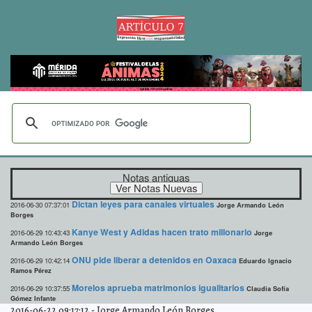
Notas antiguas
Dictan leyes para canales virtuales
2016-06-30 07:37:01
Jorge Armando León
Borges
Kanye West y Adidas hacen trato millonario
2016-06-29 10:43:43
Jorge
Armando León Borges
ONU pide liberar a detenidos en Oaxaca
2016-06-29 10:42:14
Eduardo Ignacio
Ramos Pérez
Morelos aprueba matrimonios igualitarios
2016-06-29 10:37:55
Claudia Sofía
Gómez Infante
2016-06-22 09:17:12
-
Jorge Armando León Borges