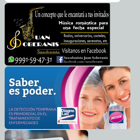
Messi, el mayor goleador en la historia de Argentina
2016-06-22 09:05:34
A7
Protegen a niños de la web
2016-06-21 11:39:15
Claudia Sofía Gómez Infante
Economía mexicana padece por depreciación del peso
2016-06-21 11:13:44
Jorge Armando León Borges
México ya no es uno de los países más atractivos para
2016-06-21 11:11:27
invertir
Claudia Sofía Gómez Infante
Beltrones no busca la candidatura
2016-06-21 10:07:00
Claudia Sofía Gómez
Infante
La segunda peor derrota en la historia
2016-06-20 07:05:54
Jorge Armando León
Borges
Director técnico de Chile pide prudencia
2016-06-20 07:01:51
Jorge Armando
León Borges
Juan Carlos Osorio reconoce que fue su culpa
2016-06-20 06:58:42
Jorge
Armando León Borges
Antidepresivos ayudarían en el tratamiento de la
2016-06-20 06:46:34
menopausia
Carmen Alicia Briceño Sánchez
Resaltan importancia de atender verrugas
2016-06-20 06:43:38
Jorge Armando
León Borges
Estados Unidos se prepara para enfrentar ola de calor
2016-06-20 06:36:48
Jorge Armando León Borges
Ecuador seguirá dando asilo a Julian Assange
2016-06-20 06:34:46
Eduardo
Ignacio Ramos Pérez