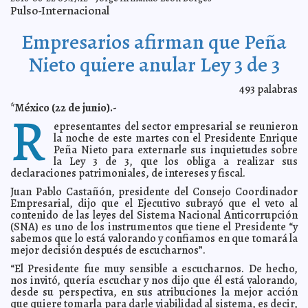
Mártires de Tlaxcala, nuevos patronos de la niñez
2016-06-29 10:35:16
Pulso-Internacional
mexicana
Jorge Armando León Borges
Evacúan a mexicano tras atentado de Estambul
2016-06-29 10:33:17
Jorge
Empresarios afirman que Peña
Armando León Borges
Nieto quiere anular Ley 3 de 3
Arranca Cumbre de Líderes de América del Norte
2016-06-29 10:31:36
Claudia
Sofía Gómez Infante
Trump miente sobre obras de caridad
2016-06-28 12:18:36
493
palabras
Eduardo Ignacio
Ramos Pérez
*México (22 de junio).-
R
Suspenden extradición de El Chapo
2016-06-28 12:13:15
Claudia Sofía Gómez
epresentantes del sector empresarial se reunieron
Infante
la noche de este martes con el Presidente Enrique
Facebook rediseña su like
2016-06-28 12:11:27
Jorge Armando León Borges
Peña Nieto para externarle sus inquietudes sobre
Desciende la tasa de desempleo en México
la Ley 3 de 3, que los obliga a realizar sus
2016-06-28 12:09:08
Jorge Armando
León Borges
declaraciones patrimoniales, de intereses y fiscal.
El maíz palomero ya está en peligro de extinción
2016-06-28 12:06:14
Eduardo
Juan Pablo Castañón, presidente del Consejo Coordinador
Ignacio Ramos Pérez
Empresarial, dijo que el Ejecutivo subrayó que el veto al
contenido de las leyes del Sistema Nacional Anticorrupción
Aprueban la primera pastilla contra la hepatitis C
2016-06-28 11:57:42
Carmen
(SNA) es uno de los instrumentos que tiene el Presidente “y
Alicia Briceño Sánchez
sabemos que lo está valorando y confiamos en que tomará la
Revelan secretos sexuales de Michael Jackson
2016-06-28 11:53:11
Claudia
mejor decisión después de escucharnos”.
Sofía Gómez Infante
“El Presidente fue muy sensible a escucharnos. De hecho,
Facundo y su esposa se separan
2016-06-28 11:51:24
Claudia Sofía Gómez Infante
nos invitó, quería escuchar y nos dijo que él está valorando,
Stickers llegan a Twitter
2016-06-27 10:35:35
Eduardo Ignacio Ramos Pérez
desde su perspectiva, en sus atribuciones la mejor acción
que quiere tomarla para darle viabilidad al sistema, es decir,
Papás de los 43 llegaron a acuerdo con Segob para
2016-06-27 06:59:29