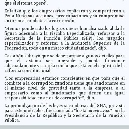
búsqueda
que el sistema opere”.
Claudia Sofía Gómez Infante
Trump y su visita a México en 1992
Enfatizó que los empresarios explicaron y compartieron a
2016-06-27 06:52:19
Jorge Armando León
Borges
Peña Nieto sus acciones, preocupaciones y su compromiso
en torno al combate a la corrupción.
Arturo Vidal lamenta salida de Messi
2016-06-27 06:46:01
Jorge Armando León
Borges
“Hemos ponderado los logros que se han alcanzado al darle
figura adecuada a la Fiscalía Especializada, reforzar a la
PRD no llega a un acuerdo sobre nuevo dirigente
2016-06-27 06:35:30
Carmen Alicia Briceño Sánchez
Secretaría de la Función Pública (SFP), los juzgados
especializados y reforzar a la Auditoría Superior de la
Peña Nieto llega a Canadá para visita de tres días
2016-06-27 06:25:43
Claudia
Federación, todo en un marco ciudadanizado”, dijo.
Sofía Gómez Infante
Castañón subrayó que se deben afinar algunos detalles para
Regreso a la individualización
2016-06-25 11:50:12
Franz de J. Fortuny Loret de
que el sistema sea operable y pueda funcionar
Mola
adecuadamente y cumpla con lo que está en el espíritu de la
Benicio del Toro dará voz a los 43
2016-06-24 09:21:28
Claudia Sofía Gómez
reforma constitucional.
Infante
“Los empresarios estamos conscientes en que para que el
Asaltan a La Chilindrina
2016-06-24 09:05:48
Carmen Alicia Briceño Sánchez
combate a la corrupción funcione tiene que sancionarse en
General Electric se enfoca en el diseño eléctrico
2016-06-24 09:04:42
Claudia
el mismo nivel de gravedad tanto a la empresa o al
Sofía Gómez Infante
empresario como al funcionario que tienen una igual
responsabilidad en actos de corrupción”, dijo.
Piden avalar propuesta de matrimonio igualitario
2016-06-24 08:57:02
Jorge
Armando León Borges
La promulgación de las leyes secundarias del SNA, prevista
Embajada de México en Inglaterra, acéfala
2016-06-24 08:55:33
para este miércoles, fue cancelada “hasta nuevo aviso” por la
Eduardo Ignacio
Ramos Pérez
Presidencia de la República y la Secretaría de la Función
Pública.
David Cameron planea dimitir a causa del Brixit
2016-06-24 08:53:59
Jorge
Armando León Borges
Legisladores dijeron que una de las razones por las que se