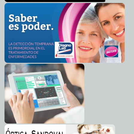
Sismo de 5.3 grados sacude Chiapas
2016-06-15 11:42:13
Claudia Sofía Gómez
Infante
URL de artículo
Senado aprueba generalidad de Ley Anticorrupción
2016-06-15 11:29:32
Claudia Sofía Gómez Infante
Mancera se mantiene firme para 2016
2016-06-15 11:27:44
Claudia Sofía Gómez
Infante
Apple le hará mejoras a Siri
2016-06-15 11:22:05
Jorge Armando León Borges
México sigue creciendo a pesar de volatilidad del dólar,
2016-06-15 11:19:40
afirman
Claudia Sofía Gómez Infante
Dólar ya está a $19.10
2016-06-15 10:34:28
Claudia Sofía Gómez Infante
Mexicano asesinado en tiroteo, bueno para los
2016-06-14 10:11:51
negocios
Carmen Alicia Briceño Sánchez
Apple permitirá borrar apps oficiales
2016-06-14 09:03:24
Carmen Alicia Briceño
Sánchez
Morena critica la transparencia en Campeche
2016-06-14 08:58:25
Carmen
Alicia Briceño Sánchez
¿Cuáles son las cartas fuertes de los videojuegos?
2016-06-14 08:55:41
Jorge Armando León Borges
Mexicanos se preocupan por la educación de sus hijos
2016-06-14 08:49:59
Claudia Sofía Gómez Infante
Senado discute miscelánea penal
2016-06-14 08:45:48
Claudia Sofía Gómez
Infante