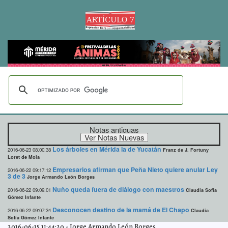
Notas antiguas
Los árboles en Mérida la de Yucatán
2016-06-23 08:00:38
Franz de J. Fortuny
Loret de Mola
Empresarios afirman que Peña Nieto quiere anular Ley
2016-06-22 09:17:12
3 de 3
Jorge Armando León Borges
Nuño queda fuera de diálogo con maestros
2016-06-22 09:09:01
Claudia Sofía
Gómez Infante
Desconocen destino de la mamá de El Chapo
2016-06-22 09:07:34
Claudia
Sofía Gómez Infante
2016-06-15 11:44:20
-
Jorge Armando León Borges