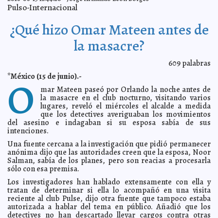
Messi, el mayor goleador en la historia de Argentina
2016-06-22 09:05:34
A7
Pulso-Internacional
Protegen a niños de la web
2016-06-21 11:39:15
Claudia Sofía Gómez Infante
¿Qué hizo Omar Mateen antes de
Economía mexicana padece por depreciación del peso
2016-06-21 11:13:44
Jorge Armando León Borges
la masacre?
México ya no es uno de los países más atractivos para
2016-06-21 11:11:27
invertir
Claudia Sofía Gómez Infante
609
palabras
Beltrones no busca la candidatura
2016-06-21 10:07:00
Claudia Sofía Gómez
Infante
*México (15 de junio).-
O
La segunda peor derrota en la historia
2016-06-20 07:05:54
Jorge Armando León
mar Mateen paseó por Orlando la noche antes de
Borges
la masacre en el club nocturno, visitando varios
Director técnico de Chile pide prudencia
lugares, reveló el miércoles el alcalde a medida
2016-06-20 07:01:51
Jorge Armando
León Borges
que los detectives averiguaban los movimientos
del asesino e indagaban si su esposa sabía de sus
Juan Carlos Osorio reconoce que fue su culpa
2016-06-20 06:58:42
Jorge
intenciones.
Armando León Borges
Una fuente cercana a la investigación que pidió permanecer
Antidepresivos ayudarían en el tratamiento de la
2016-06-20 06:46:34
menopausia
anónima dijo que las autoridades creen que la esposa, Noor
Carmen Alicia Briceño Sánchez
Salman, sabía de los planes, pero son reacias a procesarla
Resaltan importancia de atender verrugas
2016-06-20 06:43:38
Jorge Armando
sólo con esa premisa.
León Borges
Los investigadores han hablado extensamente con ella y
Estados Unidos se prepara para enfrentar ola de calor
2016-06-20 06:36:48
tratan de determinar si ella lo acompañó en una visita
Jorge Armando León Borges
reciente al club Pulse, dijo otra fuente que tampoco estaba
Ecuador seguirá dando asilo a Julian Assange
2016-06-20 06:34:46
Eduardo
autorizada a hablar del tema en público. Añadió que los
Ignacio Ramos Pérez
detectives no han descartado llevar cargos contra otras