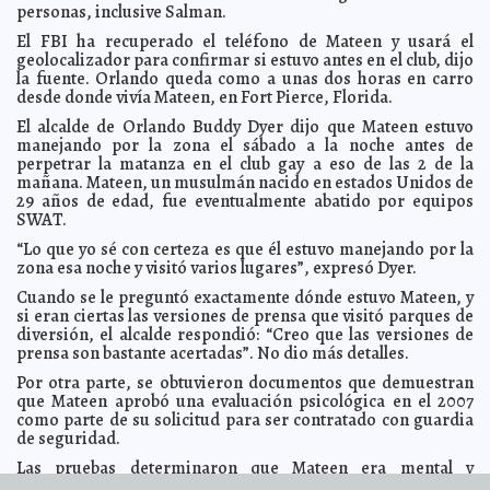
La SCJN ya tiene cuenta en Facebook
2016-06-17 11:04:31
personas, inclusive Salman.
Jorge Armando León
Borges
El FBI ha recuperado el teléfono de Mateen y usará el
Muere papá de gobernador electo de Quintana Roo
2016-06-17 10:55:07
geolocalizador para confirmar si estuvo antes en el club, dijo
Claudia Sofía Gómez Infante
la fuente. Orlando queda como a unas dos horas en carro
Arzobispo español es acusado de delito de odio
2016-06-17 10:53:05
desde donde vivía Mateen, en Fort Pierce, Florida.
Eduardo
Ignacio Ramos Pérez
El alcalde de Orlando Buddy Dyer dijo que Mateen estuvo
Papás de niños devorado por caimán, devastados
2016-06-17 10:50:51
Jorge
manejando por la zona el sábado a la noche antes de
Armando León Borges
perpetrar la matanza en el club gay a eso de las 2 de la
Cada día es más amplio el rol del papá en la actualidad
mañana. Mateen, un musulmán nacido en estados Unidos de
2016-06-17 10:46:31
Claudia Sofía Gómez Infante
29 años de edad, fue eventualmente abatido por equipos
SWAT.
Kiko lamenta la muerte de El Profesor Jirafales
2016-06-17 10:08:43
Eduardo
Ignacio Ramos Pérez
“Lo que yo sé con certeza es que él estuvo manejando por la
zona esa noche y visitó varios lugares”, expresó Dyer.
Confirman muerte de El Profesor Jirafales
2016-06-17 10:06:28
Eduardo Ignacio
Ramos Pérez
Cuando se le preguntó exactamente dónde estuvo Mateen, y
Guillermo del Toro revela datos de su serie Trollhunters
2016-06-16 10:45:35
si eran ciertas las versiones de prensa que visitó parques de
Carmen Alicia Briceño Sánchez
diversión, el alcalde respondió: “Creo que las versiones de
prensa son bastante acertadas”. No dio más detalles.
Ricky Martin sufre la matanza en Orlando
2016-06-16 10:36:20
Jorge Armando
León Borges
Por otra parte, se obtuvieron documentos que demuestran
Peña Nieto reconoce labor del senado
2016-06-16 10:34:19
que Mateen aprobó una evaluación psicológica en el 2007
Jorge Armando León
Borges
como parte de su solicitud para ser contratado con guardia
de seguridad.
Abogado de El Chapo desconocía ataque a La Tuna
2016-06-16 10:20:34
Claudia Sofía Gómez Infante
Las pruebas determinaron que Mateen era mental y
Aumentan denuncias por discriminación en la
emocionalmente estable y fue contratado por Wackenhut
2016-06-16 10:08:35