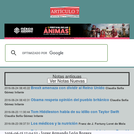
Notas antiguas
Brexit amenaza con dividir al Reino Unido
2016-06-24 08:45:22
Claudia Sofía
Gómez Infante
Obama respeta opinión del pueblo británico
2016-06-24 08:43:31
Claudia Sofía
Gómez Infante
Tom Hiddleston habla de su idilio con Taylor Swift
2016-06-23 11:00:44
Claudia Sofía Gómez Infante
Los médicos y la nutrición
2016-06-23 09:37:51
Franz de J. Fortuny Loret de Mola
Relaciones exteriores no entrará en debate con Donald
2016-06-23 09:16:42
2016-06-15 12:04:53
-
Jorge Armando León Borges