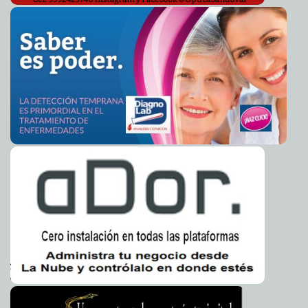
Whatsapp permitirá traducir textos
2016-06-15 12:00:50
Jorge Armando León
Borges
Café, fuera de la lista de cancerígenos
2016-06-15 11:58:43
Eduardo Ignacio
Ramos Pérez
Facebook lanza herramientas contra suicidios
2016-06-15 11:55:42
Jorge
Armando León Borges
¿Cuál es el origen del Día del Padre?
2016-06-15 11:53:32
Claudia Sofía Gómez
Infante
Tiburón ataca a niña de 5 años
2016-06-15 11:50:52
Jorge Armando León Borges
Nuevo sondeo revela baja de popularidad de Trump
2016-06-15 11:47:05
Jorge Armando León Borges
¿Qué hizo Omar Mateen antes de la masacre?
2016-06-15 11:44:20
Jorge
Armando León Borges
Sismo de 5.3 grados sacude Chiapas
2016-06-15 11:42:13
Claudia Sofía Gómez
Infante
Senado aprueba generalidad de Ley Anticorrupción
2016-06-15 11:29:32
Claudia Sofía Gómez Infante
Mancera se mantiene firme para 2016
2016-06-15 11:27:44
Claudia Sofía Gómez
Infante
Apple le hará mejoras a Siri
2016-06-15 11:22:05
Jorge Armando León Borges
México sigue creciendo a pesar de volatilidad del dólar,
2016-06-15 11:19:40
afirman
Claudia Sofía Gómez Infante