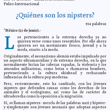
Café, fuera de la lista de cancerígenos
2016-06-15 11:58:43
Eduardo Ignacio
Pulso-Internacional
Ramos Pérez
Facebook lanza herramientas contra suicidios
2016-06-15 11:55:42
Jorge
¿Quiénes son los nipsters?
Armando León Borges
¿Cuál es el origen del Día del Padre?
2016-06-15 11:53:32
Claudia Sofía Gómez
934
palabras
Infante
*México (13 de junio).-
Tiburón ataca a niña de 5 años
2016-06-15 11:50:52
L
Jorge Armando León Borges
os pertenecientes a la extrema derecha ya no
Nuevo sondeo revela baja de popularidad de Trump
2016-06-15 11:47:05
quieren verse como unos resentidos. Por ello ahora
Jorge Armando León Borges
quieren ser un movimiento fresco, juvenil y a la
¿Qué hizo Omar Mateen antes de la masacre?
2016-06-15 11:44:20
Jorge
moda, exacto: a la moda.
Armando León Borges
Originalmente, el neonazismo alemán estaba impulsado por
Sismo de 5.3 grados sacude Chiapas
2016-06-15 11:42:13
Claudia Sofía Gómez
un aspecto ultramasculino y de extrema derecha, en la que
Infante
normalmente lucían las cabezas rapadas, la violencia y los
Senado aprueba generalidad de Ley Anticorrupción
2016-06-15 11:29:32
atuendos militaristas, como botas o chamarras bombers,
Claudia Sofía Gómez Infante
perteneciendo a la cultura skinhead y rechazando
Mancera se mantiene firme para 2016
2016-06-15 11:27:44
influencias de la cultura pop moderna.
Claudia Sofía Gómez
Infante
Pero, recientemente, esto ha cambiado, con los jóvenes
Apple le hará mejoras a Siri
2016-06-15 11:22:05
Jorge Armando León Borges
nipsters que defienden causas como los derechos de los
animales y el ecologismo, así como las de carácter de
México sigue creciendo a pesar de volatilidad del dólar,
2016-06-15 11:19:40
afirman
ultraderecha como la oposición a la migración.
Claudia Sofía Gómez Infante
Dólar ya está a $19.10
2016-06-15 10:34:28
Sí, se llaman nipsters- mezcla de las palabras nazi y hipster-
Claudia Sofía Gómez Infante
y simplemente son jóvenes neonazis que adoptan aspectos
Mexicano asesinado en tiroteo, bueno para los
2016-06-14 10:11:51