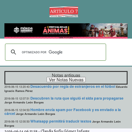
Notas antiguas
Desacuerdo por regla de extranjeros en el fútbol
2016-06-15 13:20:43
Eduardo
Ignacio Ramos Pérez
Descubren la ruta que siguió el sida para propagarse
2016-06-15 12:07:51
Jorge Armando León Borges
Hombre envía spam por Facebook y es enviado a la
2016-06-15 12:04:53
cárcel
Jorge Armando León Borges
Whatsapp permitirá traducir textos
2016-06-15 12:00:50
Jorge Armando León
Borges
2016-06-14 06:31:59
-
Claudia Sofía Gómez Infante