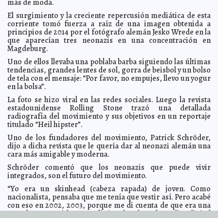
más de moda.
negocios
Carmen Alicia Briceño Sánchez
El surgimiento y la creciente repercusión mediática de esta
Apple permitirá borrar apps oficiales
2016-06-14 09:03:24
Carmen Alicia Briceño
corriente tomó fuerza a raíz de una imagen obtenida a
Sánchez
principios de 2014 por el fotógrafo alemán Jesko Wrede en la
Morena critica la transparencia en Campeche
2016-06-14 08:58:25
Carmen
que aparecían tres neonazis en una concentración en
Alicia Briceño Sánchez
Magdeburg.
¿Cuáles son las cartas fuertes de los videojuegos?
2016-06-14 08:55:41
Uno de ellos llevaba una poblaba barba siguiendo las últimas
Jorge Armando León Borges
tendencias, grandes lentes de sol, gorra de beisbol y un bolso
Mexicanos se preocupan por la educación de sus hijos
2016-06-14 08:49:59
de tela con el mensaje: “Por favor, no empujes, llevo un yogur
Claudia Sofía Gómez Infante
en la bolsa”.
Senado discute miscelánea penal
2016-06-14 08:45:48
Claudia Sofía Gómez
La foto se hizo viral en las redes sociales. Luego la revista
Infante
estadounidense Rolling Stone trazó una detallada
Platanito acusa a Marcos Valdés de acoso sexual
2016-06-14 08:33:16
Claudia
radiografía del movimiento y sus objetivos en un reportaje
Sofía Gómez Infante
titulado “Heil hipster”.
Dos guerrerenses murieron en la masacre de Orlando
2016-06-14 08:25:45
Uno de los fundadores del movimiento, Patrick Schröder,
Claudia Sofía Gómez Infante
dijo a dicha revista que le quería dar al neonazi alemán una
Disney abre las puertas en Shangai
2016-06-14 07:51:59
Jorge Armando León
cara más amigable y moderna.
Borges
Schröder comentó que los neonazis que puede vivir
Estadounidense pasará 10 años en la cárcel por
2016-06-14 07:20:05
integrados, son el futuro del movimiento.
pederastia
Carmen Alicia Briceño Sánchez
“Yo era un skinhead (cabeza rapada) de joven. Como
Tiroteo en Orlando entorpece la contienda electoral
2016-06-14 07:18:12
Claudia Sofía Gómez Infante
nacionalista, pensaba que me tenía que vestir así. Pero acabé
con eso en 2002, 2003, porque me di cuenta de que era una
Nueva auditoría para Dilma Rousseff
2016-06-14 07:14:07
Jorge Armando León
completa estupidez”, explicó Schröder al medio digital
Borges