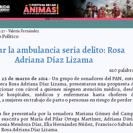
:27
-
Valeria Fernández
Político
r la ambulancia sería delito: Rosa
Adriana Díaz Lizama
620
palabr
, 23 de marzo de 2014
.- Un grupo de senadores del PAN, ent
ateca Rosa Adriana Díaz Lizama, presentaron una propuesta 
ncionar con cárcel a quienes nieguen atención médica, des
 de hospitales, médicos y enfermeras hasta choferes 
 a mujeres en trabajo de parto o personas en riesgo de perder 
a fue presentada por la senadora Mariana Gómez del Cam
 suscrita por María del Pilar Ortega Martínez, Adriana Dávi
onia Mendoza Díaz, Elia Hernández Núñez, Francisco Salvad
y Rosa Adriana Díaz Lizama.