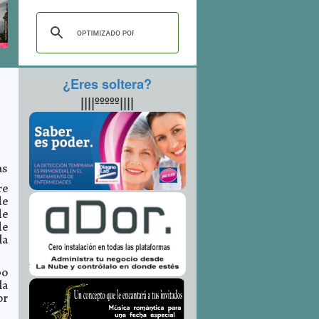
¿Eres soltera?
||||ººººº||||
as
re
de
de
de
la
po
la
or