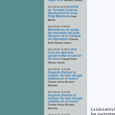
Osvaldo Chávez
Inicia
2014-03-24 20:34:35
en Yucatán Colecta
Nacional de la Cruz
Roja Mexicana
Ariel
Martín
2014-03-24 13:56:53
Bebederos en todas
las escuelas del país:
Decreto de la Cámara
de Diputados
Claudia
Sofía Gómez Infante
Una
2014-03-24 13:43:01
hora de ejercicio
puede evitar el cáncer
de seno
Claudia Sofía
Gómez Infante
2014-03-24 13:40:29
Eugenio Derbez lo
acepta: Se hizo cirugía
plástica en el rostro
Carmen Alicia Briceño
Sánchez
2014-03-24 13:40:29
Eugenio Derbez lo
acepta: Se hizo cirugía
plástica en el rostro
Carmen Alicia Briceño
La iniciativ
Sánchez
los paciente
2014-03-24 13:37:58