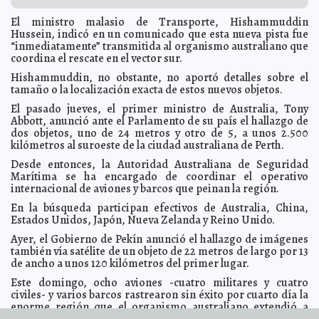
La gran preocupación de los mexicanos: Tener menos
2014-03-24 05:48:45
ingresos
El ministro malasio de Transporte, Hishammuddin
Carmen Alicia Briceño Sánchez
Hussein, indicó en un comunicado que esta nueva pista fue
Termina con éxito la 19 Copa Municipal de Gimnasia
2014-03-23 20:11:45
“inmediatamente” transmitida al organismo australiano que
Ariel Martín
coordina el rescate en el vector sur.
Granja acuícola de Yucatán, principal exportadora de
2014-03-23 20:06:04
peces de ornato
Hishammuddin, no obstante, no aportó detalles sobre el
Valeria Fernández
tamaño o la localización exacta de estos nuevos objetos.
El Real Madrid, bicampeón en el Torneo de Fútbol del
2014-03-23 20:03:28
campo Juan Pablo II “Los Cardenales”.
Osvaldo Chávez
El pasado jueves, el primer ministro de Australia, Tony
Abbott, anunció ante el Parlamento de su país el hallazgo de
Arranca el 3er Torneo de Tocho Bandera de la LIFAY
2014-03-23 19:58:15
dos objetos, uno de 24 metros y otro de 5, a unos 2.500
Ariel Martín
kilómetros al suroeste de la ciudad australiana de Perth.
Negar la ambulancia sería delito: Rosa Adriana Díaz
2014-03-23 19:54:27
Lizama
Valeria Fernández
Desde entonces, la Autoridad Australiana de Seguridad
Marítima se ha encargado de coordinar el operativo
Club de Leones de Mérida realizó sus Jornadas de
2014-03-23 19:47:54
Salud
internacional de aviones y barcos que peinan la región.
Osvaldo Chávez
Participa Gobernador en Carrera del Grupo Promotora
En la búsqueda participan efectivos de Australia, China,
2014-03-23 19:27:30
Residencial
Ariel Martín
Estados Unidos, Japón, Nueva Zelanda y Reino Unido.
Michigan se retracta: No permitirá matrimonios gay
2014-03-23 11:44:19
Ayer, el Gobierno de Pekín anunció el hallazgo de imágenes
Claudia Sofía Gómez Infante
también vía satélite de un objeto de 22 metros de largo por 13
Envían al Vaticano cocaína en condones
de ancho a unos 120 kilómetros del primer lugar.
2014-03-23 11:42:27
Claudia Sofía
Gómez Infante
Este domingo, ocho aviones -cuatro militares y cuatro
Miles de chilenos marchan para presionar a su
2014-03-23 11:39:51
civiles- y varios barcos rastrearon sin éxito por cuarto día la
presidenta: Que cumpla lo prometido
Jorge Armando León Borges
enorme región que el organismo australiano extendió a
59.000 kilómetros cuadrados ante la posibilidad de que los
Los rusos toman las bases ucranianas
2014-03-23 11:37:36
Claudia Sofía Gómez