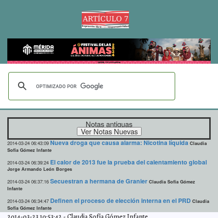
Notas antiguas
Nueva droga que causa alarma: Nicotina líquida
2014-03-24 06:43:09
Claudia
Sofía Gómez Infante
El calor de 2013 fue la prueba del calentamiento global
2014-03-24 06:39:24
Jorge Armando León Borges
Secuestran a hermana de Granier
2014-03-24 06:37:16
Claudia Sofía Gómez
Infante
Definen el proceso de elección interna en el PRD
2014-03-24 06:34:47
Claudia
Sofía Gómez Infante
2014-03-23 10:53:42
-
Claudia Sofía Gómez Infante