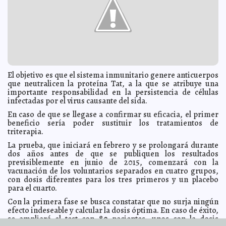
Senadora Díaz Lizama pide que el IFE aplique la ley
2013-01-31 08:06:28
A7
Bailando un vals sobre el hielo
2013-01-31 08:04:39
Mari Tere Menéndez Monforte
Mauricio Vila se reúne con ciclistas
2013-01-31 08:02:58
Mari Tere Menéndez
Monforte
Captura Colombia al principal intermediario del Cártel
2013-01-31 07:32:46
de Sinaloa
A7
PAN estatal se prepara a reformar estatutos del Partido
2013-01-31 07:30:37
El objetivo es que el sistema inmunitario genere anticuerpos
A7
que neutralicen la proteína Tat, a la que se atribuye una
importante responsabilidad en la persistencia de células
Extienden plazo de inscripción al programa de apoyo a
2013-01-31 07:27:37
pescadores
infectadas por el virus causante del sida.
A7
Planean reestructurar Mérida en Domingo
2013-01-31 07:22:07
En caso de que se llegase a confirmar su eficacia, el primer
A7
beneficio sería poder sustituir los tratamientos de
UADY evaluará a sus académicos
2013-01-31 07:18:31
Mari Tere Menéndez
triterapia.
Monforte
La prueba, que iniciará en febrero y se prolongará durante
Capacitan a 740 jóvenes para el trabajo
2013-01-31 07:13:55
A7
dos años antes de que se publiquen los resultados
Javier Lozano Alarcón habla de bondades de reforma
2013-01-31 07:12:05
previsiblemente en junio de 2015, comenzará con la
laboral
A7
vacunación de los voluntarios separados en cuatro grupos,
Estrella 'cercana' puede formar un nuevo sistema solar
con dosis diferentes para los tres primeros y un placebo
2013-01-31 07:09:29
A7
para el cuarto.
Ataque aéreo israelí en Siria
2013-01-31 07:07:29
A7
Con la primera fase se busca constatar que no surja ningún
efecto indeseable y calcular la dosis óptima. En caso de éxito,
Senador Menéndez niega haber ido con prostitutas
2013-01-31 07:05:40
caribeñas
se ampliará el test con 80 pacientes, unos con la dosis
Mari Tere Menéndez Monforte