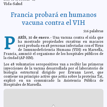
En Ayutla de los Libres opera la autodefensa civil
2013-02-01 05:18:51
Vida-Salud
armada
A7
Bajó llegada de cruceros a México
2013-02-01 05:16:46
A7
Francia probará en humanos
Murió el poeta Rubén Bonifaz Nuño
2013-02-01 05:14:58
Mari Tere Menéndez
vacuna contra el VIH
Monforte
Alemania multa a Nestlé por carera
2013-02-01 05:13:18
A7
516
palabras
P
Siria amenaza con represalias a Israel
2013-02-01 05:11:48
Mari Tere Menéndez
Monforte
ARÍS, 30 de enero
.- Una vacuna contra el sida que
ha mostrado propiedades curativas en macacos
Ataque de Israel a Siria tendrá consecuencias: Irán
2013-02-01 05:10:16
Mari
será probada en 48 personas infectadas con el Virus
Tere Menéndez Monforte
de Inmunodeficiencia Humana (VIH) en Marsella,
Explosión en Pemex: 25 muertos y 101 heridos
2013-02-01 05:07:01
A7
Francia, anunció el organismo de los hospitales públicos de
Explosión en el edificio central de Pemex: 14 muertos
la ciudad (AP-HM).
2013-01-31 18:02:47
A7
Los 48 voluntarios seropositivos van a recibir las primeras
Empresario Juan López Rodríguez fomenta inclusión
2013-01-31 08:33:25
inyecciones de la vacuna desarrollada por el laboratorio de
laboral
A7
biología estructural dirigido por Erwann Loret, que
Air Supply se presentará en Cancún
contiene un principio activo que actúa sobre la proteína Tat,
2013-01-31 08:30:00
Mari Tere Menéndez
Monforte
explicó en un comunicado la Asistencia Pública de
Hospitales de Marsella.
Todo listo para la Feria del Tamal en Cancún
2013-01-31 08:26:10
A7
Anticipan recaudación superior a los 300 mdp por
2013-01-31 08:19:59
tenencia
A7
El Ayuntamiento, presente en Feria de Turismo en
2013-01-31 08:08:47
Madrid
A7