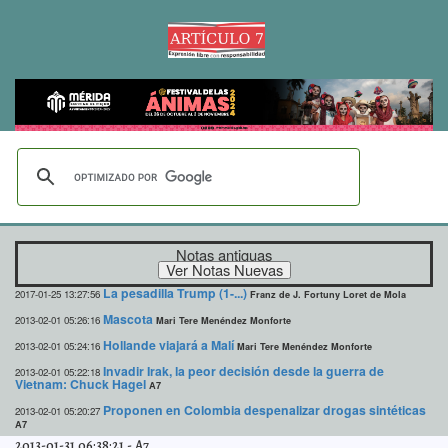
Notas antiguas
La pesadilla Trump (1-...)
2017-01-25 13:27:56
Franz de J. Fortuny Loret de Mola
Mascota
2013-02-01 05:26:16
Mari Tere Menéndez Monforte
Hollande viajará a Malí
2013-02-01 05:24:16
Mari Tere Menéndez Monforte
Invadir Irak, la peor decisión desde la guerra de
2013-02-01 05:22:18
Vietnam: Chuck Hagel
A7
Proponen en Colombia despenalizar drogas sintéticas
2013-02-01 05:20:27
A7
2013-01-31 06:38:21
-
A7