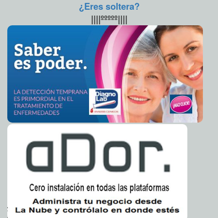
¿Eres soltera?
Yucatán ocupa tercer lugar en dengue
2013-01-30 09:09:07
A7
||||ººººº||||
SSE advierte sobre multas por violar ley de tabaco
2013-01-30 09:03:11
A7
Municipio se asesora con expertos en planeación
2013-01-30 08:57:01
urbana
A7
Vacunan contra la influenza en Cancún
2013-01-30 08:55:24
Mari Tere Menéndez
Monforte
Plantean hacer valer derechos de discapacitados en
2013-01-30 08:53:43
Cozumel
A7
Aumentarán cobertura de escuelas de tiempo
2013-01-30 08:51:57
completo
A7
Pendiente remozamiento de 'La Plancha'
2013-01-30 08:47:32
A7
Se resolverá el problema de las rejillas del paso
2013-01-30 08:44:32
deprimido
A7
Jorge Carlos Berlín Montero, delegado de la Semarnat
2013-01-30 08:42:31
Mari Tere Menéndez Monforte
Empresa 'fantasma' dice tramitar visas de trabajo
2013-01-30 08:40:18
A7
Reconoce el Ejecutivo aportación de la comunidad
2013-01-30 08:38:34
libanesa
A7
Lanzó Irán su mono al espacio
2013-01-30 08:34:11
Mari Tere Menéndez Monforte
Encuentran más de 80 ejecutados en Siria
2013-01-30 08:32:51
Mari Tere
Menéndez Monforte