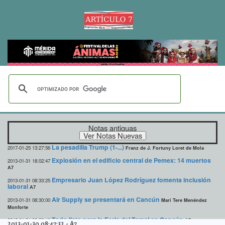
Notas antiguas
La pesadilla Trump (1-...)
2017-01-25 13:27:56
Franz de J. Fortuny Loret de Mola
Explosión en el edificio central de Pemex: 14 muertos
2013-01-31 18:02:47
A7
Empresario Juan López Rodríguez fomenta inclusión
2013-01-31 08:33:25
laboral
A7
Air Supply se presentará en Cancún
2013-01-31 08:30:00
Mari Tere Menéndez
Monforte
Todo listo para la Feria del Tamal en Cancún
2013-01-31 08:26:10
A7
2013-01-30 08:47:32
-
A7