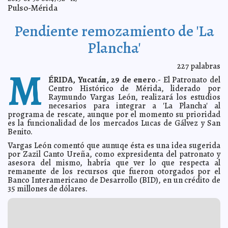
Pulso-Mérida
Anticipan recaudación superior a los 300 mdp por
2013-01-31 08:19:59
tenencia
A7
Pendiente remozamiento de 'La
El Ayuntamiento, presente en Feria de Turismo en
2013-01-31 08:08:47
Madrid
A7
Plancha'
Senadora Díaz Lizama pide que el IFE aplique la ley
2013-01-31 08:06:28
A7
Bailando un vals sobre el hielo
2013-01-31 08:04:39
Mari Tere Menéndez Monforte
227
palabras
M
Mauricio Vila se reúne con ciclistas
2013-01-31 08:02:58
Mari Tere Menéndez
ÉRIDA, Yucatán, 29 de enero
.- El Patronato del
Monforte
Centro Histórico de Mérida, liderado por
Captura Colombia al principal intermediario del Cártel
2013-01-31 07:32:46
Raymundo Vargas León, realizará los estudios
de Sinaloa
A7
necesarios para integrar a 'La Plancha' al
programa de rescate, aunque por el momento su prioridad
PAN estatal se prepara a reformar estatutos del Partido
2013-01-31 07:30:37
es la funcionalidad de los mercados Lucas de Gálvez y San
A7
Benito.
Extienden plazo de inscripción al programa de apoyo a
2013-01-31 07:27:37
pescadores
A7
Vargas León comentó que aunuqe ésta es una idea sugerida
por Zazil Canto Ureña, como expresidenta del patronato y
Planean reestructurar Mérida en Domingo
2013-01-31 07:22:07
A7
asesora del mismo, habría que ver lo que respecta al
UADY evaluará a sus académicos
2013-01-31 07:18:31
Mari Tere Menéndez
remanente de los recursos que fueron otorgados por el
Monforte
Banco Interamericano de Desarrollo (BID), en un crédito de
35 millones de dólares.
Capacitan a 740 jóvenes para el trabajo
2013-01-31 07:13:55
A7
Javier Lozano Alarcón habla de bondades de reforma
2013-01-31 07:12:05
laboral
A7
Estrella 'cercana' puede formar un nuevo sistema solar
2013-01-31 07:09:29
A7