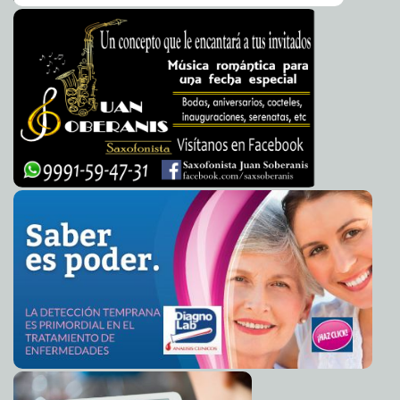
Cuenta regresiva para acercamiento de asteroide
2013-01-30 06:35:13
A7
Nuestro planeta, al límite de la habitabilidad
2013-01-30 06:31:12
A7
Echan a una familia de un museo por apestar
2013-01-30 06:28:46
Mari Tere
Menéndez Monforte
Policías sirven al 'Chapo' en la Comarca Lagunera
2013-01-30 06:26:47
A7
Resta importancia Carstens a endeudamiento de
2013-01-30 06:24:55
estados
A7
Lanzan versión asiática de los Premios Nobel
2013-01-30 06:23:26
Mari Tere
Menéndez Monforte
Alemania: abren exposición sobre Hitler y el nazismo
2013-01-30 06:21:15
A7
Obama revela su plan de reforma migratoria
2013-01-30 06:19:38
A7
Renuncia fiscal de 'Rápido y Furioso'
2013-01-30 06:17:56
A7
Gaviota ataca a palomas del Papa
2013-01-30 06:15:49
Mari Tere Menéndez
Monforte
Yucatán, en 13º lugar en aprovechamiento educativo
2013-01-30 06:12:09
A7
Exceso de alcohol genera demencia
2013-01-30 06:09:18
Mari Tere Menéndez
Monforte
México se puede perder por desconfianza de sus
2013-01-29 20:26:40
ciudadanos
Franz de J. Fortuny Loret de Mola
No habrá impunidad en el caso de las luminarias
2013-01-29 13:15:45
A7