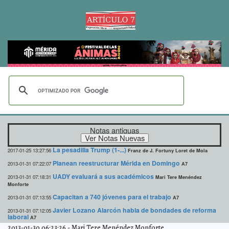
Notas antiguas
La pesadilla Trump (1-...)
2017-01-25 13:27:56
Franz de J. Fortuny Loret de Mola
Planean reestructurar Mérida en Domingo
2013-01-31 07:22:07
A7
UADY evaluará a sus académicos
2013-01-31 07:18:31
Mari Tere Menéndez
Monforte
Capacitan a 740 jóvenes para el trabajo
2013-01-31 07:13:55
A7
Javier Lozano Alarcón habla de bondades de reforma
2013-01-31 07:12:05
laboral
A7
2013-01-30 06:23:26
-
Mari Tere Menéndez Monforte