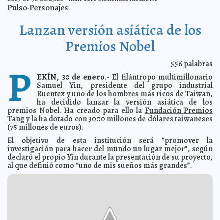
Estrella 'cercana' puede formar un nuevo sistema solar
2013-01-31 07:09:29
Pulso-Personajes
A7
Ataque aéreo israelí en Siria
2013-01-31 07:07:29
A7
Lanzan versión asiática de los
Senador Menéndez niega haber ido con prostitutas
2013-01-31 07:05:40
caribeñas
Premios Nobel
Mari Tere Menéndez Monforte
Dueño de la discoteca Kiss intenta suicidarse
2013-01-31 07:04:17
A7
556
palabras
P
Armas en EE. UU.: 'Muchos niños mueren.
2013-01-31 07:01:54
Demasiados'.- Gabrielle Giffords
A7
EKÍN, 30 de enero
.- El filántropo multimillonario
Samuel Yin, presidente del grupo industrial
Mexicanos cantan “Las Mañanitas” a Benedicto XVI
2013-01-31 06:57:34
Mari
Ruentex y uno de los hombres más ricos de Taiwan,
Tere Menéndez Monforte
ha decidido lanzar la versión asiática de los
Niega EPN pretender privatizar PEMEX
2013-01-31 06:55:48
A7
premios Nobel. Ha creado para ello la
Fundación Premios
Aplaza IFE multas a partidos
Tang
y la ha dotado con 3000 millones de dólares taiwaneses
2013-01-31 06:52:13
A7
(75 millones de euros).
Ardilla taxista
2013-01-31 06:49:40
Mari Tere Menéndez Monforte
El objetivo de esta institución será “promover la
Koalas se adaptan a la vida del zoológico
2013-01-31 06:42:13
Mari Tere
investigación para hacer del mundo un lugar mejor”, según
Menéndez Monforte
declaró el propio Yin durante la presentación de su proyecto,
PAN acude al TRIFE por reparto de tarjetas Monex
2013-01-31 06:40:13
A7
al que definió como “uno de mis sueños más grandes”.
Francia probará en humanos vacuna contra el VIH
2013-01-31 06:38:21
A7
En Islandia hay una carrera para estudiar a los elfos
2013-01-31 06:32:51
Mari
Tere Menéndez Monforte
HTML5 y solo HTML5: por favor, concéntrense en
2013-01-30 12:18:15
HTML5
Franz de J. Fortuny Loret de Mola