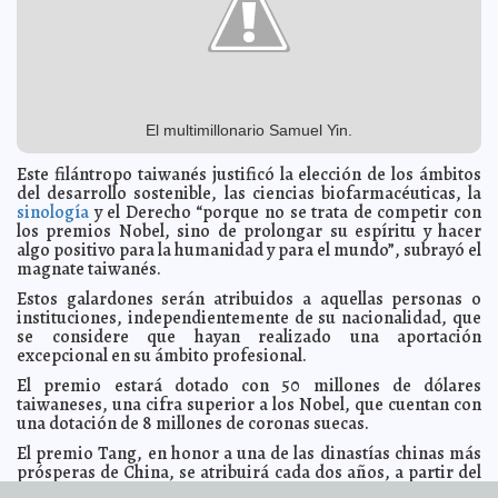
Micromer respalda esfuerzos de las féminas
2013-01-30 09:11:08
A7
Yucatán ocupa tercer lugar en dengue
2013-01-30 09:09:07
A7
SSE advierte sobre multas por violar ley de tabaco
2013-01-30 09:03:11
A7
Municipio se asesora con expertos en planeación
2013-01-30 08:57:01
urbana
A7
El multimillonario Samuel Yin.
Vacunan contra la influenza en Cancún
2013-01-30 08:55:24
Mari Tere Menéndez
Monforte
Este filántropo taiwanés justificó la elección de los ámbitos
Plantean hacer valer derechos de discapacitados en
del desarrollo sostenible, las ciencias biofarmacéuticas, la
2013-01-30 08:53:43
Cozumel
A7
sinología
y el Derecho “porque no se trata de competir con
los premios Nobel, sino de prolongar su espíritu y hacer
Aumentarán cobertura de escuelas de tiempo
2013-01-30 08:51:57
completo
algo positivo para la humanidad y para el mundo”, subrayó el
A7
magnate taiwanés.
Pendiente remozamiento de 'La Plancha'
2013-01-30 08:47:32
A7
Estos galardones serán atribuidos a aquellas personas o
Se resolverá el problema de las rejillas del paso
2013-01-30 08:44:32
instituciones, independientemente de su nacionalidad, que
deprimido
A7
se considere que hayan realizado una aportación
Jorge Carlos Berlín Montero, delegado de la Semarnat
2013-01-30 08:42:31
excepcional en su ámbito profesional.
Mari Tere Menéndez Monforte
El premio estará dotado con 50 millones de dólares
Empresa 'fantasma' dice tramitar visas de trabajo
2013-01-30 08:40:18
A7
taiwaneses, una cifra superior a los Nobel, que cuentan con
Reconoce el Ejecutivo aportación de la comunidad
una dotación de 8 millones de coronas suecas.
2013-01-30 08:38:34
libanesa
A7
El premio Tang, en honor a una de las dinastías chinas más
Lanzó Irán su mono al espacio
2013-01-30 08:34:11
Mari Tere Menéndez Monforte
prósperas de China, se atribuirá cada dos años, a partir del
2014.
Encuentran más de 80 ejecutados en Siria
2013-01-30 08:32:51
Mari Tere