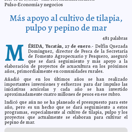
Yucatán, en 13º lugar en aprovechamiento educativo
2013-01-30 06:12:09
A7
Pulso-Economía y negocios
Exceso de alcohol genera demencia
2013-01-30 06:09:18
Mari Tere Menéndez
Monforte
Más apoyo al cultivo de tilapia,
México se puede perder por desconfianza de sus
2013-01-29 20:26:40
ciudadanos
pulpo y pepino de mar
Franz de J. Fortuny Loret de Mola
No habrá impunidad en el caso de las luminarias
2013-01-29 13:15:45
A7
481
palabras
M
Vacunarán a los bovinos contra la rabia
2013-01-29 07:21:43
A7
ÉRIDA, Yucatán, 27 de enero
.- Delfín Quezada
Multan a Bachoco y Pollo Industrializado de México
2013-01-29 07:18:08
Mari
Domínguez, director de Pesca de la Secretaría
Tere Menéndez Monforte
de Fomento Agropecuario y Pesquero, aseguró
Gobernador de Campeche llama a estrechar amistad
2013-01-29 07:14:12
que se dará seguimiento y más apoyo a la
con Cuba
A7
elaboración de proyectos de acuacultura en los próximos
años, primordialmente en comunidades rurales.
Sangrienta riña entre 'Pelones' y 'Zetas' en la cárcel de
2013-01-29 07:09:25
Cancún
A7
Añadió que en los últimos años se han realizado
Quintanarroenses homenajean al poeta Miguel Barnet
2013-01-29 07:07:29
importantes inversiones y esfuerzos para dar impulso las
A7
iniciativas acuícolas y cada año se han invertido
aproximadamente cuatro millones de pesos en ese rubro.
Volaris vuelve a Mérida
2013-01-29 07:03:04
Mari Tere Menéndez Monforte
ABC Leasing cambiará las 82,000 luminarias
Indicó que aún no se ha planeado el presupuesto para este
2013-01-29 07:01:00
A7
año, pero es un hecho que se dará seguimiento a estos
Casi 20% de estudiantes, propensos a trastornos
2013-01-29 06:59:00
programas, especialmente al cultivo de tilapia, pulpo y los
alimentarios
Mari Tere Menéndez Monforte
proyectos que actualmente se elaboran para cultivar el
Admite la Comuna que cortó árboles indebidamente
2013-01-29 06:57:04
pepino de mar.
A7
Ayuntamiento previene adicción a cigarro y alcohol
2013-01-29 06:50:03
A7