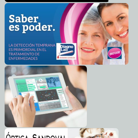
Hoteleros piden dialogar con Alcalde por la Bici Ruta
2013-01-28 06:53:31
A7
Empresario opina que Carnaval perjudica al Paseo de
2013-01-28 06:50:01
Montejo
Mari Tere Menéndez Monforte
Fomento Económico arrastra deuda sin cobrar de 30
2013-01-28 06:48:08
mdp
A7
Ciudadanía debe colaborar en lucha contra el dengue
2013-01-28 06:46:00
A7
Congreso discutirá ley más estricta contra fumadores
2013-01-28 06:44:37
Mari Tere Menéndez Monforte
Iker Casillas dona 25,000 euros a españoles pobres
2013-01-28 06:39:14
Mari
Tere Menéndez Monforte
Cárdenas Batel será embajador en Cuba
2013-01-28 06:37:00
A7
Senadores estadounidenses alcanzan acuerdo sobre
2013-01-28 06:35:20
inmigración
A7
Renueva México compromiso con Alianza del Pacífico
2013-01-28 06:33:43
Mari Tere Menéndez Monforte
Belice, paraíso de Zetas y Maras
2013-01-28 06:32:07
A7
Ministro japonés pide a los ancianos 'que se mueran
2013-01-28 06:29:15
pronto'
A7
EE. UU. valora consecuencias de intervención en Siria
2013-01-28 06:27:56
A7
Maduro leyó ayer una carta de Chávez a presidentes de
2013-01-28 06:26:29