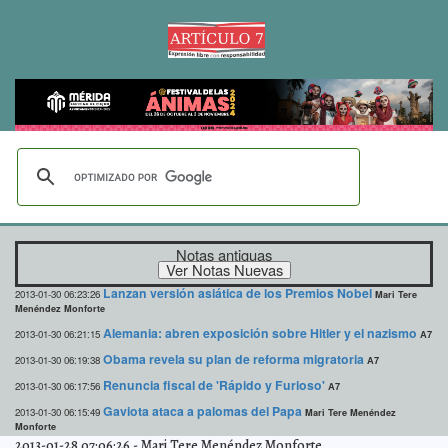
Notas antiguas
Lanzan versión asiática de los Premios Nobel
2013-01-30 06:23:26
Mari Tere
Menéndez Monforte
Alemania: abren exposición sobre Hitler y el nazismo
2013-01-30 06:21:15
A7
Obama revela su plan de reforma migratoria
2013-01-30 06:19:38
A7
Renuncia fiscal de 'Rápido y Furioso'
2013-01-30 06:17:56
A7
Gaviota ataca a palomas del Papa
2013-01-30 06:15:49
Mari Tere Menéndez
Monforte
2013-01-28 07:06:26
-
Mari Tere Menéndez Monforte