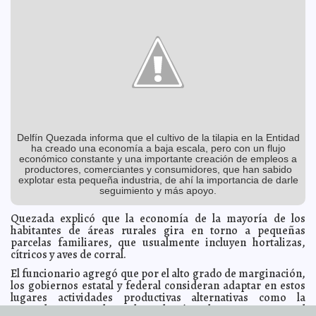
No quedan credenciales de descuento para el
2013-01-29 06:47:22
transporte
A7
Prohíbe el Gobierno del Estado cobro de cuotas
2013-01-29 06:44:34
escolares
A7
Identifican a sanguinario predador marino
2013-01-29 06:42:46
Mari Tere
Menéndez Monforte
¿De qué está hecha una hamburguesa?
2013-01-29 06:40:15
A7
Ambicioso pacto en EE. UU. para legalizar a
2013-01-29 06:37:24
indocumentados
A7
Por qué los estudiantes finlandeses son tan buenos
Delfín Quezada informa que el cultivo de la tilapia en la Entidad
2013-01-29 06:35:12
A7
ha creado una economía a baja escala, pero con un flujo
Hija de Laura Bozzo posa en Playboy
2013-01-29 06:30:34
Mari Tere Menéndez
económico constante y una importante creación de empleos a
Monforte
productores, comerciantes y consumidores, que han sabido
explotar esta pequeña industria, de ahí la importancia de darle
Abdica la reina Beatriz de Holanda
2013-01-29 06:28:21
A7
seguimiento y más apoyo.
Sicarios ultimaron a músicos de Kombo Kolombia
2013-01-29 06:25:15
A7
Quezada explicó que la economía de la mayoría de los
Presidente del IFAI recibirá condecoración del
2013-01-29 06:23:02
habitantes de áreas rurales gira en torno a pequeñas
gobierno francés
Mari Tere Menéndez Monforte
parcelas familiares, que usualmente incluyen hortalizas,
Llegó Calderón a Harvard
2013-01-29 06:20:55
A7
cítricos y aves de corral.
Sólo López Obrador rebasó el tope de campaña
2013-01-29 06:16:56
Mari Tere
El funcionario agregó que por el alto grado de marginación,
Menéndez Monforte
los gobiernos estatal y federal consideran adaptar en estos
Despierta polémica tren de alta velocidad británico
lugares actividades productivas alternativas como la
2013-01-29 06:14:29
A7
acuacultura, para lo cual emplearían el Programa para el
Homenaje a quienes contribuyeron a crear la Celac
2013-01-29 06:12:03
Mari