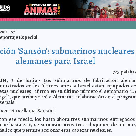
2:03
-
A7
eportaje Especial
ión 'Sansón': submarinos nucleares
alemanes para Israel
725
palabr
ÍN, 3 de junio
.- Los submarinos de fabricación alema
inistrados en los últimos años a Israel están equipados c
ezas nucleares, afirma en su último número el semanario "D
egel", que atribuye así a Alemania colaboración en el progra
se país.
secreta se llama 'Sansón'.
con ese medio, los hasta ahora tres submarinos entregados
s que hasta 2017 se sumarán otros tres- disponen de un nue
áulico que permite accionar esas cabezas nucleares.