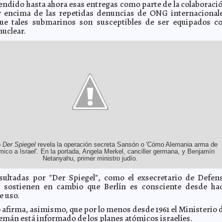
fendido hasta ahora esas entregas como parte de la colaboraci
or encima de las repetidas denuncias de ONG internacional
ue tales submarinos son susceptibles de ser equipados c
uclear.
o
Der Spiegel
revela la operación secreta Sansón o 'Cómo Alemania arma de
mico a Israel'. En la portada, Angela Merkel, canciller germana, y Benjamín
Netanyahu, primer ministro judío.
sultadas por "Der Spiegel", como el exsecretario de Defen
, sostienen en cambio que Berlín es consciente desde ha
e uso.
 afirma, asimismo, que por lo menos desde 1961 el Ministerio 
lemán está informado de los planes atómicos israelíes.