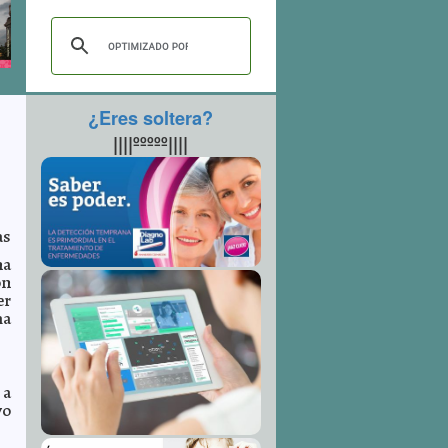
¿Eres soltera?
||||ººººº||||
as
na
on
er
ma
 a
vo