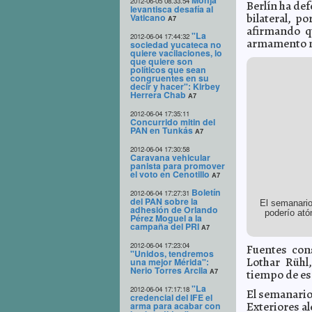
Monja
2012-06-05 08:33:54
Berlín ha de
levantisca desafía al
bilateral, p
Vaticano
A7
afirmando q
"La
2012-06-04 17:44:32
armamento n
sociedad yucateca no
quiere vacilaciones, lo
que quiere son
políticos que sean
congruentes en su
decir y hacer": Kirbey
Herrera Chab
A7
2012-06-04 17:35:11
Concurrido mitin del
PAN en Tunkás
A7
2012-06-04 17:30:58
Caravana vehicular
panista para promover
el voto en Cenotillo
A7
Boletín
2012-06-04 17:27:31
del PAN sobre la
El semanari
adhesión de Orlando
poderío ató
Pérez Moguel a la
campaña del PRI
A7
2012-06-04 17:23:04
Fuentes con
"Unidos, tendremos
Lothar Rühl
una mejor Mérida":
Nerio Torres Arcila
A7
tiempo de es
"La
2012-06-04 17:17:18
El semanario
credencial del IFE el
Exteriores a
arma para acabar con