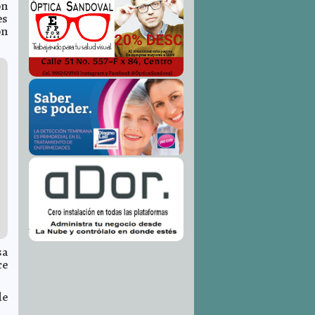
ón
es
on
sa
ce
de