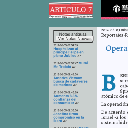
2012-06-03 08:2
Notas antiguas
Reportajes-R
Operac
2012-06-05 08:54:39
Hospitalizan al
príncipe Felipe en
pleno Jubileo
A7
Murió
2012-06-05 08:52:47
Mr. Trololó
A7
B
2012-06-05 08:49:50
ERL
Autoriza Vietnam
sum
busca de cadáveres
de marines
cab
A7
Spi
2012-06-05 08:45:39
atómico de e
Aumenta 8.3%
confianza del
consumidor
La operación 
A7
2012-06-05 08:35:56
De acuerdo 
Josefina firma
Israel -a lo
compromiso en la
Ibero
A7
sistema hidr