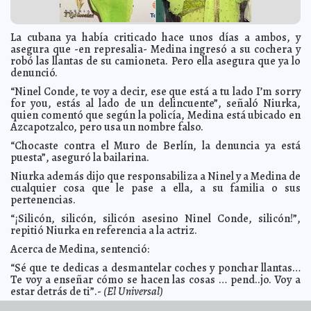
López
Expo Alternativa Joven orientó a quienes buscan
2014-04-03 20:47:34
alternativas de estudio
La cubana ya había criticado hace unos días a ambos, y
Elena Martin
asegura que -en represalia- Medina ingresó a su cochera y
Distribuyen cuadro comparativo a los integrantes de la
2014-04-03 20:44:29
robó las llantas de su camioneta. Pero ella asegura que ya lo
Comisión Permanente de Educación
Ariel Martín
denunció.
Abrirán exposición fotográfica “Tetíz: un álbum de
2014-04-03 20:18:44
familia”
“Ninel Conde, te voy a decir, ese que está a tu lado I’m sorry
Valeria Fernández
for you, estás al lado de un delincuente”, señaló Niurka,
El programa DARE ayuda a revalorar la imagen del
2014-04-03 20:14:41
quien comentó que según la policía, Medina está ubicado en
policía en la comunidad
Osvaldo Chávez
Azcapotzalco, pero usa un nombre falso.
Casting regional, para buscar a los protagonistas de
2014-04-03 20:10:18
“María de Buenos Aires, Operita Tango”
“Chocaste contra el Muro de Berlín, la denuncia ya está
Kamila López
puesta”, aseguró la bailarina.
En Yucatán, acciones responsables en pro de la
2014-04-03 20:05:50
educación de calidad para todos
Elena Martin
Niurka además dijo que responsabiliza a Ninel y a Medina de
cualquier cosa que le pase a ella, a su familia o sus
Los doctores del humor llevan sonrisas al CAAM del
2014-04-03 20:02:45
DIF Mérida
pertenencias.
Ariel Martín
Mujer muere después de ser atacada por un tiburón
“¡Silicón, silicón, silicón asesino Ninel Conde, silicón!”,
2014-04-03 16:51:50
Eduardo Ignacio Ramos Pérez
repitió Niurka en referencia a la actriz.
Alumnos de la UNAM arrojarían a compañero a vías del
2014-04-03 16:40:19
Acerca de Medina, sentenció:
metro
Claudia Sofía Gómez Infante
“Sé que te dedicas a desmantelar coches y ponchar llantas…
Se reactiva el Frente Frío 48: Se esperan más lluvias
2014-04-03 16:38:27
Te voy a enseñar cómo se hacen las cosas … pend..jo. Voy a
para el país
Claudia Sofía Gómez Infante
estar detrás de ti”.-
(El Universal)
"El Gabo"; hospitalizado
2014-04-03 16:34:49
Claudia Sofía Gómez Infante
URL de artículo