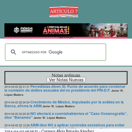
Notas antiguas
Perredistas dicen Sí: Punto de acuerdo para condenar
2014-04-03 22:41:01
la comisión de delitos sexuales del ex presidente del PRI-D.F.
Javier W.
López Madera
Crecimiento de México, impulsado por la solidez en la
2014-04-03 22:34:54
Banca, afirma la ABM
Javier W. López Madera
NO afectará a cuentahabientes el "Caso Oceanografía",
2014-04-03 22:20:33
dice "Banamex"
Javier W. López Madera
ABM dice NO a aplicar controles excesivos para evitar
2014-04-03 22:13:29
fraudes: Inhibiría la expansión del crédito
Javier W. López Madera
2014-04-03 06:56:51
-
Carmen Alicia Briceño Sánchez