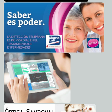
Briceño Sánchez
Schumacher no se encuentra en estado vegetativo,
2014-04-03 06:54:34
afirman
Eduardo Ignacio Ramos Pérez
La iglesia venezolana ataca a Maduro
2014-04-03 06:51:52
Eduardo Ignacio
Ramos Pérez
Noches de terror para los chilenos
2014-04-03 06:50:14
Claudia Sofía Gómez
Infante
Apple patenta teléfono transparente
2014-04-03 06:47:41
Claudia Sofía Gómez
Infante
Pilar Montenegro, atrapada en el alcoholismo
2014-04-03 06:43:21
Claudia
Sofía Gómez Infante
Obama promete investigar a fondo las causas de un
2014-04-03 06:38:07
tiroteo
Claudia Sofía Gómez Infante
Guanajuato pide disculpas a víctima de ataque sexual
2014-04-03 06:35:07
Claudia Sofía Gómez Infante
Dirigente del PRI niega nexos con la trata de blancas
2014-04-03 06:31:12
Claudia Sofía Gómez Infante
Todo lo que tienes que saber sobre Telecomm
2014-04-03 06:21:33
Claudia
Sofía Gómez Infante
Transexual y Romario, el nuevo escándalo
2014-04-03 06:18:26
Eduardo
Ignacio Ramos Pérez
Dirigente del PRI en el DF, acusado de trata de blancas
2014-04-03 06:16:28
Claudia Sofía Gómez Infante