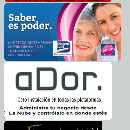
Liberan a hermana de Granier después de 13 días
2014-04-03 16:31:15
secuestrada
Eduardo Ignacio Ramos Pérez
Turquía termina con el bloqueo de Twitter
2014-04-03 16:28:54
Claudia Sofía
Gómez Infante
Consideran razonable que Telmex tenga televisión en
2014-04-03 16:26:46
2017
Claudia Sofía Gómez Infante
Las armas ilegales, ya comunes en México por la
2014-04-03 07:19:39
inseguridad
Claudia Sofía Gómez Infante
Luz verde a las demandas de Slim y Azcárraga
2014-04-03 07:14:07
Claudia
Sofía Gómez Infante
FBI investiga a Citigroup por fraude en México
2014-04-03 07:11:42
Carmen
Alicia Briceño Sánchez
Negocia EE.UU la extradición de "El Chapo"
2014-04-03 07:09:01
Jorge
Armando León Borges
Nace otro niño afuera de un hospital mexicano
2014-04-03 07:06:20
Claudia
Sofía Gómez Infante
Nace otro niño afuera de un hospital mexicano
2014-04-03 07:06:20
Claudia
Sofía Gómez Infante
WhatsApp impone un nuevo récord: 20,000 millones de
2014-04-03 07:03:01
mensajes al día
Carmen Alicia Briceño Sánchez
¿Por qué algunos sí pueden recordar sus sueños?
2014-04-03 07:01:10
Carmen Alicia Briceño Sánchez