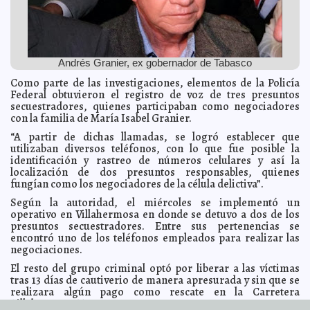
Espaldarazo a "Banamex": Se actuó con oportunidad
2014-04-03 22:04:50
en "Caso Oceanografía", dice Secretario de Hacienda
Javier W. López
Madera
Llamada de atención y lección a bancos, el "Caso
2014-04-03 21:57:37
Oceanografía", afirma Hacienda
Andrés Granier, ex gobernador de Tabasco
Javier W. López Madera
Gobernador inaugura la temporada 2014 de la Liga
Como parte de las investigaciones, elementos de la Policía
2014-04-03 21:31:26
Mexicana de Béisbol
Elena Martin
Federal obtuvieron el registro de voz de tres presuntos
secuestradores, quienes participaban como negociadores
Realizan premiación del XIII Concurso Estatal de
2014-04-03 21:27:00
Creatividad e Innovación Tecnológica 2014
con la familia de María Isabel Granier.
Ariel Martín
Programa ADN: semillero de talentos
“A partir de dichas llamadas, se logró establecer que
2014-04-03 21:23:08
Valeria Fernández
utilizaban diversos teléfonos, con lo que fue posible la
La VI Carrera Ciclista 2014 “Enrique Burgos Luna” se
2014-04-03 21:19:50
identificación y rastreo de números celulares y así la
realizará el sábado y domingo próximos
Osvaldo Chávez
localización de dos presuntos responsables, quienes
El IPEPAC continúa preparación del proceso electoral
2014-04-03 21:13:46
fungían como los negociadores de la célula delictiva”.
ordinario 2014-2015
Kamila López
Según la autoridad, el miércoles se implementó un
Supera Bienestar Digital las 15 mil 900 computadoras
2014-04-03 21:09:22
operativo en Villahermosa en donde se detuvo a dos de los
entregadas en el estado
Elena Martin
presuntos secuestradores. Entre sus pertenencias se
Ayuntamiento de Mérida participa en foro internacional
2014-04-03 21:04:23
encontró uno de los teléfonos empleados para realizar las
sobre “Ciudades para la vida”
Ariel Martín
negociaciones.
Concluyen las obras del Centro Regional Península de
2014-04-03 21:01:15
El resto del grupo criminal optó por liberar a las víctimas
Yucatán de la Universidad Autónoma Chapingo
Valeria Fernández
tras 13 días de cautiverio de manera apresurada y sin que se
DIF Mérida en Red Nacional de lucha por la Niñez
2014-04-03 20:56:21
realizara algún pago como rescate en la Carretera
Osvaldo
Chávez
Villahermosa-Teapa.