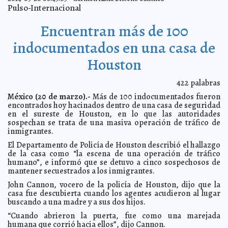
Gendarmería Nacional arrancará en julio: Con enfoque
2014-03-20 15:47:21
Pulso-Internacional
civilista, afirma Monte Alejandro Rubido
Javier W. López Madera
Monte Alejandro Rubido: De bajo perfil y entrenado por
2014-03-20 15:44:41
Encuentran más de 100
la CIA, Mossad y MI6
Javier W. López Madera
Por unanimidad: Comisión de Seguridad del Senado
2014-03-20 15:40:58
indocumentados en una casa de
aprueba ratificación de Rubido como nuevo titular de la CNS
Javier W.
López Madera
Houston
Podría cancelarse comparecencia de Horcasitas: NO
2014-03-20 15:17:25
ha confirmado asistencia a la ALDF
Javier W. López Madera
422
palabras
Preguntas y respuestas sobre el SIDA y VIH
2014-03-20 13:50:47
Carmen Alicia
México (20 de marzo).-
Más de 100 indocumentados fueron
Briceño Sánchez
encontrados hoy hacinados dentro de una casa de seguridad
Erradicada la transmisión de rabia a seres humanos
2014-03-20 13:47:25
en el sureste de Houston, en lo que las autoridades
Claudia Sofía Gómez Infante
sospechan se trata de una masiva operación de tráfico de
México saca 8.4 en felicidad
2014-03-20 13:42:42
Carmen Alicia Briceño Sánchez
inmigrantes.
Escuchar música ayuda a sentirnos mejor
2014-03-20 13:41:09
Eduardo Ignacio
El Departamento de Policía de Houston describió el hallazgo
Ramos Pérez
de la casa como “la escena de una operación de tráfico
humano”, e informó que se detuvo a cinco sospechosos de
Publica su suicidio en Instagram
2014-03-20 13:38:03
Claudia Sofía Gómez Infante
mantener secuestrados a los inmigrantes.
Mata a su esposa y a su bebé: Tragedia en Guanajuato
2014-03-20 13:34:50
Claudia Sofía Gómez Infante
John Cannon, vocero de la policía de Houston, dijo que la
casa fue descubierta cuando los agentes acudieron al lugar
Obama afirma: EE.UU no intervendrá en la anexión de
2014-03-20 13:31:20
Crimea
buscando a una madre y a sus dos hijos.
Claudia Sofía Gómez Infante
Los Templarios podrían hacer ritos con carne humana
“Cuando abrieron la puerta, fue como una marejada
2014-03-20 13:27:45
Claudia Sofía Gómez Infante
humana que corrió hacia ellos”, dijo Cannon.