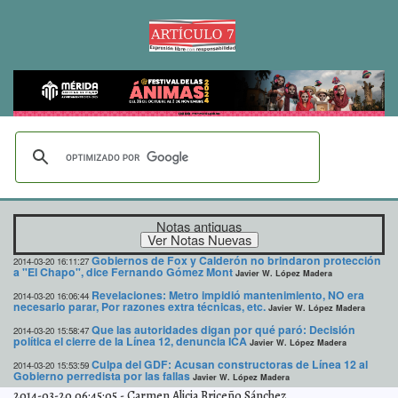
Notas antiguas
Gobiernos de Fox y Calderón no brindaron protección
2014-03-20 16:11:27
a "El Chapo", dice Fernando Gómez Mont
Javier W. López Madera
Revelaciones: Metro impidió mantenimiento, NO era
2014-03-20 16:06:44
necesario parar, Por razones extra técnicas, etc.
Javier W. López Madera
Que las autoridades digan por qué paró: Decisión
2014-03-20 15:58:47
política el cierre de la Línea 12, denuncia ICA
Javier W. López Madera
Culpa del GDF: Acusan constructoras de Línea 12 al
2014-03-20 15:53:59
Gobierno perredista por las fallas
Javier W. López Madera
2014-03-20 06:45:05
-
Carmen Alicia Briceño Sánchez