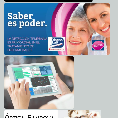
Encuentran más de 100 indocumentados en una casa
2014-03-20 06:45:05
de Houston
Carmen Alicia Briceño Sánchez
Hipólito Mora recibe auto de formal prisión
2014-03-20 06:42:05
Claudia Sofía
Gómez Infante
El 70% de la población recuerda a Colosio a 20 años de
2014-03-20 06:38:57
su muerte
Claudia Sofía Gómez Infante
Se esperan lluvias para todo el país
2014-03-20 06:35:33
Claudia Sofía Gómez
Infante
Lo más preguntado en Google: ¿Cómo esconder un
2014-03-20 06:33:50
cadáver?
Carmen Alicia Briceño Sánchez
DT del Celaya apoya huelga de sus jugadores: Lo
2014-03-20 06:31:30
despiden
Jorge Armando León Borges
El Iphone 5C: más económico para tu bolsillo
2014-03-20 06:29:09
Eduardo
Ignacio Ramos Pérez
La mamá de Paulette pidió indemnización por daño
2014-03-20 06:25:07
moral: La Corte se lo niega
Carmen Alicia Briceño Sánchez
Panista se toma una 'selfie' con AMLO
2014-03-20 06:22:09
Eduardo Ignacio
Ramos Pérez
Víctimas anónimas de la situación en Michoacán: Los
2014-03-20 06:19:02
Federales
Claudia Sofía Gómez Infante
Todo lo que necesita saber del Seguro de Desempleo y
2014-03-20 06:15:45
Pensión Universal
Carmen Alicia Briceño Sánchez
El caso Oceanografía ya perjudica al fútbol
2014-03-20 06:12:43
Claudia Sofía