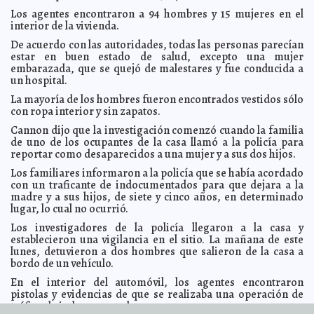
Amanda Seyfried "ama" las escenas de sexo
2014-03-20 13:20:43
Claudia Sofía
Los agentes encontraron a 94 hombres y 15 mujeres en el
Gómez Infante
interior de la vivienda.
Salida de Horcasitas NO soluciona las fallas, advierte
2014-03-20 10:41:58
De acuerdo con las autoridades, todas las personas parecían
Federico Döring
Javier W. López Madera
estar en buen estado de salud, excepto una mujer
Destitución de Horcasitas busca dar garantías a partes
2014-03-20 10:39:30
embarazada, que se quejó de malestares y fue conducida a
involucradas en la investigación
Javier W. López Madera
un hospital.
Que empresas paguen reparación de Línea 12: Exigen
2014-03-20 10:36:31
La mayoría de los hombres fueron encontrados vestidos sólo
diputados
Javier W. López Madera
con ropa interior y sin zapatos.
Llaman a comparecer a Enrique Horcasitas: Hoy a las 5
2014-03-20 10:34:02
de la tarde
Cannon dijo que la investigación comenzó cuando la familia
Javier W. López Madera
de uno de los ocupantes de la casa llamó a la policía para
Consorcio se atrasó en reparar la Línea 12: Sistema de
2014-03-20 10:29:58
reportar como desaparecidos a una mujer y a sus dos hijos.
Transporte Colectivo Metro
Javier W. López Madera
Los familiares informaron a la policía que se había acordado
Aseguran todos los archivos físicos, electrónicos y
2014-03-20 10:27:34
digitales de la Dirección del "Proyecto Metro"
con un traficante de indocumentados para que dejara a la
Javier W. López Madera
madre y a sus hijos, de siete y cinco años, en determinado
Sistema de Transporte Colectivo lanza licitación:
2014-03-20 10:24:49
lugar, lo cual no ocurrió.
Modernizarán estación de la Línea 2
Javier W. López Madera
Los investigadores de la policía llegaron a la casa y
"Cortaron" la primera cabeza a una semana de la
2014-03-20 10:22:00
polémica y las críticas por el cierre de la Línea 12
establecieron una vigilancia en el sitio. La mañana de este
Javier W. López Madera
lunes, detuvieron a dos hombres que salieron de la casa a
Anomalías en tramo elevado de la Línea 12
2014-03-20 10:10:28
Javier W. López
bordo de un vehículo.
Madera
En el interior del automóvil, los agentes encontraron
Cayó el primero por fallas en Línea 12: Destituyó Miguel
2014-03-20 10:04:40
Mancera a Enrique Horcasitas
pistolas y evidencias de que se realizaba una operación de
Javier W. López Madera
tráfico de indocumentados.
Combatir delincuencia, prioridad de EE.UU. y México,
2014-03-20 10:00:28