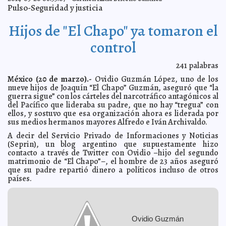
Revelaciones: Metro impidió mantenimiento, NO era
2014-03-20 16:06:44
Pulso-Seguridad y justicia
necesario parar, Por razones extra técnicas, etc.
Javier W. López Madera
Que las autoridades digan por qué paró: Decisión
2014-03-20 15:58:47
Hijos de "El Chapo" ya tomaron el
política el cierre de la Línea 12, denuncia ICA
Javier W. López Madera
Culpa del GDF: Acusan constructoras de Línea 12 al
2014-03-20 15:53:59
control
Gobierno perredista por las fallas
Javier W. López Madera
Gendarmería Nacional arrancará en julio: Con enfoque
2014-03-20 15:47:21
241
palabras
civilista, afirma Monte Alejandro Rubido
Javier W. López Madera
México (20 de marzo).-
Ovidio Guzmán López, uno de los
Monte Alejandro Rubido: De bajo perfil y entrenado por
2014-03-20 15:44:41
la CIA, Mossad y MI6
nueve hijos de Joaquín “El Chapo” Guzmán, aseguró que “la
Javier W. López Madera
guerra sigue” con los cárteles del narcotráfico antagónicos al
Por unanimidad: Comisión de Seguridad del Senado
2014-03-20 15:40:58
del Pacífico que lideraba su padre, que no hay “tregua” con
aprueba ratificación de Rubido como nuevo titular de la CNS
Javier W.
ellos, y sostuvo que esa organización ahora es liderada por
López Madera
sus medios hermanos mayores Alfredo e Iván Archivaldo.
Podría cancelarse comparecencia de Horcasitas: NO
2014-03-20 15:17:25
ha confirmado asistencia a la ALDF
A decir del Servicio Privado de Informaciones y Noticias
Javier W. López Madera
(Seprin), un blog argentino que supuestamente hizo
Preguntas y respuestas sobre el SIDA y VIH
2014-03-20 13:50:47
Carmen Alicia
contacto a través de Twitter con Ovidio –hijo del segundo
Briceño Sánchez
matrimonio de “El Chapo”–, el hombre de 23 años aseguró
Erradicada la transmisión de rabia a seres humanos
2014-03-20 13:47:25
que su padre repartió dinero a políticos incluso de otros
Claudia Sofía Gómez Infante
países.
México saca 8.4 en felicidad
2014-03-20 13:42:42
Carmen Alicia Briceño Sánchez
Escuchar música ayuda a sentirnos mejor
2014-03-20 13:41:09
Eduardo Ignacio
Ramos Pérez
Publica su suicidio en Instagram
Ovidio Guzmán
2014-03-20 13:38:03
Claudia Sofía Gómez Infante