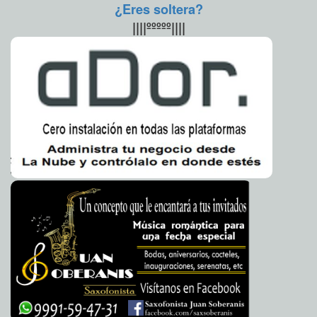
polémica y las críticas por el cierre de la Línea 12
¿Eres soltera?
Javier W. López Madera
Anomalías en tramo elevado de la Línea 12
2014-03-20 10:10:28
||||ººººº||||
Javier W. López
Madera
Cayó el primero por fallas en Línea 12: Destituyó Miguel
2014-03-20 10:04:40
Mancera a Enrique Horcasitas
Javier W. López Madera
Combatir delincuencia, prioridad de EE.UU. y México,
2014-03-20 10:00:28
advierte Washington: Clave para elevar el comercio
Javier W. López Madera
Legisladores alistan debate de nueva ley de
2014-03-20 09:56:01
competencia económica: Monopolios podrían tener sus días
contados
Javier W. López Madera
100 mil negocios buscan darse de baja del Fisco,
2014-03-20 09:49:04
advierte la CANACOPE
Javier W. López Madera
Profunda desaceleración económica: Consumo
2014-03-20 09:46:35
privado cerró 2013 con el incremento más bajo en 4 años
Javier W. López
Madera
19.7% del PIB: Equivale el trabajo doméstico del 2012,
2014-03-20 09:43:30
revela el INEGI
Javier W. López Madera
Alcanzó los 3.06 billones de pesos: El trabajo
2014-03-20 09:40:19
doméstico en nuestro país en el 2012
Javier W. López Madera
Extraño mal deja más de 23 muertos en Guinea: Nadie
2014-03-20 07:00:34
sabe qué es
Carmen Alicia Briceño Sánchez
Desaparece "El Pitufo": Testigo protegido desde el
2014-03-20 06:58:20
sexenio pasado
Carmen Alicia Briceño Sánchez