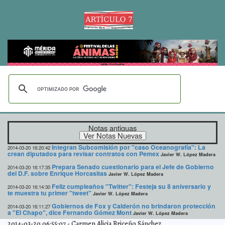
Notas antiguas
Integran Subcomisión por "caso Oceanografía": La
2014-03-20 16:20:42
crean diputados para revisar contratos con Pemex
Javier W. López Madera
Prepara Senado cuestionario para el Jefe de Gobierno
2014-03-20 16:17:35
del D.F. sobre Enrique Horcasitas
Javier W. López Madera
Feliz cumpleaños "Twitter": Festeja su 8 aniversario y
2014-03-20 16:14:30
te muestra tu primer "tweet"
Javier W. López Madera
Gobiernos de Fox y Calderón no brindaron protección
2014-03-20 16:11:27
a "El Chapo", dice Fernando Gómez Mont
Javier W. López Madera
2014-03-20 06:55:07
-
Carmen Alicia Briceño Sánchez