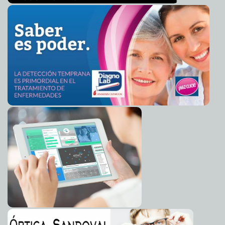
Hijos de "El Chapo" ya tomaron el control
2014-03-20 06:55:07
Carmen Alicia
Briceño Sánchez
Hipólito Mora teme por la vida de su familia
2014-03-20 06:51:03
Claudia Sofía
Gómez Infante
Piden que la Tauromaquia sea declarada Patrimonio de
2014-03-20 06:47:40
la Humanidad
Carmen Alicia Briceño Sánchez
Encuentran más de 100 indocumentados en una casa
2014-03-20 06:45:05
de Houston
Carmen Alicia Briceño Sánchez
Hipólito Mora recibe auto de formal prisión
2014-03-20 06:42:05
Claudia Sofía
Gómez Infante
El 70% de la población recuerda a Colosio a 20 años de
2014-03-20 06:38:57
su muerte
Claudia Sofía Gómez Infante
Se esperan lluvias para todo el país
2014-03-20 06:35:33
Claudia Sofía Gómez
Infante
Lo más preguntado en Google: ¿Cómo esconder un
2014-03-20 06:33:50
cadáver?
Carmen Alicia Briceño Sánchez
DT del Celaya apoya huelga de sus jugadores: Lo
2014-03-20 06:31:30
despiden
Jorge Armando León Borges
El Iphone 5C: más económico para tu bolsillo
2014-03-20 06:29:09
Eduardo
Ignacio Ramos Pérez
La mamá de Paulette pidió indemnización por daño
2014-03-20 06:25:07
moral: La Corte se lo niega
Carmen Alicia Briceño Sánchez
Panista se toma una 'selfie' con AMLO
2014-03-20 06:22:09
Eduardo Ignacio