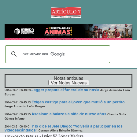
Notas antiguas
Jagger prepara el funeral de su novia
2014-03-21 06:48:33
Jorge Armando León
Borges
Exigen castigo para el joven que mutiló a un perrito
2014-03-21 06:45:13
Jorge Armando León Borges
Asesinan a balazos a niña de nueve años
2014-03-21 06:43:25
Claudia Sofía
Gómez Infante
Y lo dice el Jefe Diego: "Volvería a participar en los
2014-03-21 06:40:01
videoescándalos"
Carmen Alicia Briceño Sánchez
2014-03-20 15:53:59
-
Javier W. López Madera