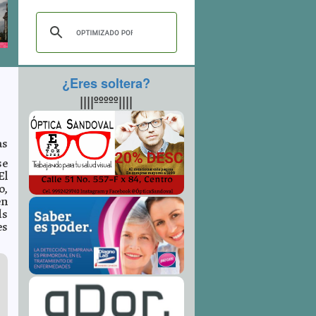
¿Eres soltera?
||||ººººº||||
as
se
El
o,
en
ds
es