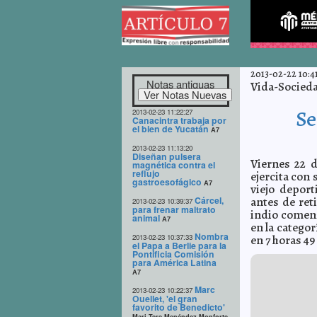
2013-02-22 10:4
Notas antiguas
Vida-Socied
Se
2013-02-23 11:22:27
Canacintra trabaja por
el bien de Yucatán
A7
2013-02-23 11:13:20
Diseñan pulsera
Viernes 22 d
magnética contra el
reflujo
ejercita con
gastroesofágico
A7
viejo deport
Cárcel,
antes de ret
2013-02-23 10:39:37
para frenar maltrato
indio comenz
animal
A7
en la catego
Nombra
2013-02-23 10:37:33
en 7 horas 49
el Papa a Berlie para la
Pontificia Comisión
para América Latina
A7
Marc
2013-02-23 10:22:37
Ouellet, 'el gran
favorito de Benedicto'
Mari Tere Menéndez Monforte