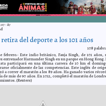
1:07
-
A7
ad
 retira del deporte a los 101 años
108
palabr
e febrero.- Este indio británico, Fauja Singh, de 101 años, 
 su entrenador Harmander Singh en un parque en Hong Kong. 
ista participará en una última carrera de 10 km el doming
irarse oficialmente de las competencias. Este inglés de orig
ó a correr el maratón a los 89 años. Ha ganado varios récor
ría de más de 90 años. En 2012, completó el maratón de Londr
 minutos. (Reuters)