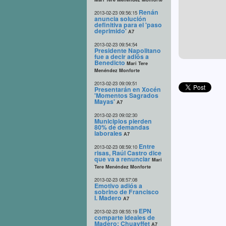
Renán
2013-02-23 09:56:15
anuncia solución
definitiva para el 'paso
deprimido'
A7
2013-02-23 09:54:54
Presidente Napolitano
fue a decir adiós a
Benedicto
Mari Tere
Menéndez Monforte
2013-02-23 09:09:51
Presentarán en Xocén
'Momentos Sagrados
Mayas'
A7
2013-02-23 09:02:30
Municipios pierden
80% de demandas
laborales
A7
Entre
2013-02-23 08:59:10
risas, Raúl Castro dice
que va a renunciar
Mari
Tere Menéndez Monforte
2013-02-23 08:57:08
Emotivo adiós a
sobrino de Francisco
I. Madero
A7
EPN
2013-02-23 08:55:19
comparte ideales de
Madero: Chuayffet
A7