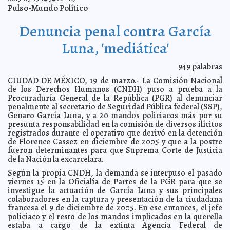
Pulso-Mundo Político
Que está preocupado Felipe Calderón
2013-03-20 12:09:45
Mari Tere Menéndez
Monforte
Denuncia penal contra García
SEGOB capacita a autoridades municipales en asuntos
2013-03-20 11:26:08
de religión
A7
Luna, 'mediática'
Pepineros de Progreso se enfrentan con la Armada de
2013-03-20 10:52:11
México
A7
949
palabras
Fiscalía de Yucatán, referente nacional
2013-03-20 09:02:34
A7
CIUDAD DE MÉXICO, 19 de marzo.- La Comisión Nacional
Confirman: alimentación sana reduce riesgo de cáncer
2013-03-20 08:35:54
de los Derechos Humanos (CNDH) puso a prueba a la
Mari Tere Menéndez Monforte
Procuraduría General de la República (PGR) al denunciar
Distraerte hace que comas más
2013-03-20 08:30:59
Mari Tere Menéndez Monforte
penalmente al secretario de Seguridad Pública federal (SSP),
Genaro García Luna, y a 20 mandos policiacos más por su
Invitan a Foro sobre el Día Sin Carne, hoy a las 6 de la
2013-03-20 08:27:07
tarde, en el Olimpo
presunta responsabilidad en la comisión de diversos ilícitos
A7
registrados durante el operativo que derivó en la detención
'Si vienen asteroides asesinos de ciudades, sólo queda
2013-03-20 08:23:21
de Florence Cassez en diciembre de 2005 y que a la postre
rezar': NASA
A7
fueron determinantes para que Suprema Corte de Justicia
Abre IBM sucursal sureste en Mérida
2013-03-19 23:05:31
Mari Tere Menéndez
de la Nación la excarcelara.
Monforte
Según la propia CNDH, la demanda se interpuso el pasado
Invitan a 'Casino Night' a beneficio de adultos mayores
2013-03-19 23:02:29
viernes 15 en la Oficialía de Partes de la PGR para que se
Mari Tere Menéndez Monforte
investigue la actuación de García Luna y sus principales
Perredista Bayardo Ojeda defiende Pacto por México
2013-03-19 22:44:58
colaboradores en la captura y presentación de la ciudadana
A7
francesa el 9 de diciembre de 2005. En ese entonces, el jefe
Auguran primavera sofocante y tormentosa
2013-03-19 22:42:01
Mari Tere
policiaco y el resto de los mandos implicados en la querella
Menéndez Monforte
estaba a cargo de la extinta Agencia Federal de
Tratarán de desmantelar 'mafia' de ambulantes
2013-03-19 22:26:37