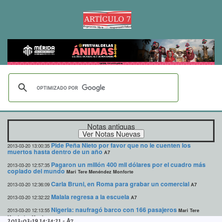
Notas antiguas
Pide Peña Nieto por favor que no le cuenten los
2013-03-20 13:00:35
muertos hasta dentro de un año
A7
Pagaron un millón 400 mil dólares por el cuadro más
2013-03-20 12:57:35
copiado del mundo
Mari Tere Menéndez Monforte
Carla Bruni, en Roma para grabar un comercial
2013-03-20 12:36:09
A7
Malala regresa a la escuela
2013-03-20 12:32:22
A7
Nigeria: naufragó barco con 166 pasajeros
2013-03-20 12:13:55
Mari Tere
Menéndez Monforte
2013-03-19 14:34:21
-
A7