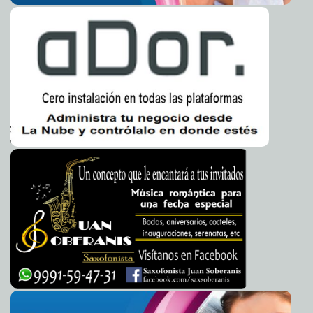
No está agendado que Emilio Carlos vaya a la
2013-03-17 22:56:18
Entronización del Papa
A7
Clausuran la FILEY a tambor batiente: más de 100,000
2013-03-17 22:46:55
visitantes
A7
Apoyos al sector agropecuario llegarán a tiempo
2013-03-17 21:41:06
A7
Análisis social de la historia migratoria de los libaneses
2013-03-17 21:29:06
a Yucatán
Mari Tere Menéndez Monforte
Mérida, en el Tianguis Turístico México 2013
2013-03-17 21:03:42
A7
Diego Ricalde y Selene María Acosta ganan concurso
2013-03-17 20:10:01
“Con Vila Cuidemos el Ambiente”
Mari Tere Menéndez Monforte
Gerardo del Villar retrata cara a cara al tiburón más
2013-03-17 11:43:05
terrorífico
Mari Tere Menéndez Monforte
¿Es necesario construir una glorieta frente a
2013-03-17 11:40:30
Liverpool?
A7
Abogado defensor de Manuel Noriega se suicida en su
2013-03-17 11:00:38
isla
A7
Carrera a beneficio del Banco de Alimentos
2013-03-17 10:56:27
Mari Tere
Menéndez Monforte
A la cárcel funcionaria que filtró ficha signalética de 'La
2013-03-17 10:39:29
Maestra'
A7
'Dios jamás se cansa de perdonar': Francisco
2013-03-17 10:20:19
A7
Ocho indios violan a turista suiza frente a su marido
2013-03-17 09:00:32
A7