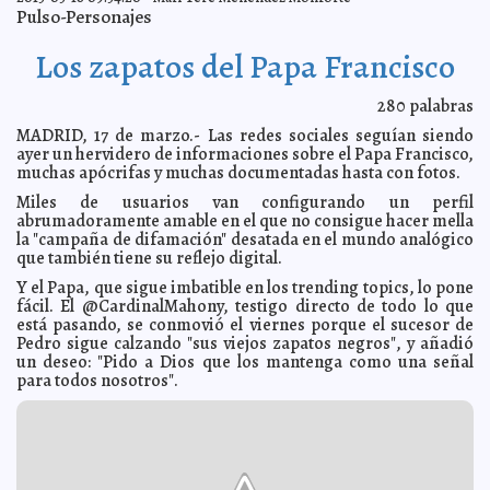
Piden investigar qué hace una ex senadora panista en
2013-03-19 15:23:20
Pulso-Personajes
grupo de autodefensa
Mari Tere Menéndez Monforte
Denuncia penal contra García Luna, 'mediática'
2013-03-19 14:34:21
A7
Los zapatos del Papa Francisco
PGR se niega a informar sobre detención en la
2013-03-19 14:32:02
Macroplaza
A7
280
palabras
Gallos cantan al amanecer porque tienen un reloj
2013-03-19 12:54:38
biológico
MADRID, 17 de marzo.- Las redes sociales seguían siendo
Mari Tere Menéndez Monforte
ayer un hervidero de informaciones sobre el Papa Francisco,
El día del Papa
2013-03-19 12:39:07
Mari Tere Menéndez Monforte
muchas apócrifas y muchas documentadas hasta con fotos.
Se proponen prohibir exhibición de cigarrillos en NY
2013-03-18 23:14:16
Miles de usuarios van configurando un perfil
Mari Tere Menéndez Monforte
abrumadoramente amable en el que no consigue hacer mella
Hillary Clinton apoya bodas de homosexuales
2013-03-18 22:37:33
la "campaña de difamación" desatada en el mundo analógico
A7
que también tiene su reflejo digital.
Acercamiento Universidad de Michigan-DIF Yucatán
2013-03-18 22:31:23
A7
Y el Papa, que sigue imbatible en los trending topics, lo pone
Alcalde de Kanasín pide más recursos para seguridad
2013-03-18 22:25:31
fácil. El @CardinalMahony, testigo directo de todo lo que
A7
está pasando, se conmovió el viernes porque el sucesor de
Atrapan a 'criminal de carrera'
2013-03-18 22:18:14
Mari Tere Menéndez Monforte
Pedro sigue calzando "sus viejos zapatos negros", y añadió
un deseo: "Pido a Dios que los mantenga como una señal
Peña se reúne en Italia con purpurados mexicanos
2013-03-18 22:14:56
Mari
para todos nosotros".
Tere Menéndez Monforte
Mérida, sede de consulta de la ONU sobre energía
2013-03-18 21:18:04
A7
INAH restauraría Virgen de la iglesia de San Sebastián
2013-03-18 21:13:32
Mari Tere Menéndez Monforte
Artesanos inundan Chichén Itzá y acosan a los turistas
2013-03-18 21:09:17