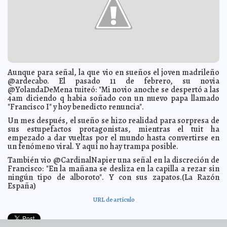
A7
Operadores de Gustavo Madero “habrían disuelto el
2013-03-18 20:59:50
quórum”
Mari Tere Menéndez Monforte
Caerá México al lugar 12 en recepción de turistas:
2013-03-18 20:56:55
Sectur
A7
México no es sólo sol y playa: Tianguis Turístico 2013
2013-03-18 19:03:23
A7
Aunque para señal, la que vio en sueños el joven madrileño
Acusan de negligencia médica al Hospital Materno
2013-03-18 17:09:12
Infantil
@ardecabo. El pasado 11 de febrero, su novia
A7
@YolandaDeMena tuiteó: "Mi novio anoche se despertó a las
El anillo del Pescador no será de oro
2013-03-18 12:35:05
A7
4am diciendo q habia soñado con un nuevo papa llamado
Thomas Pérez, primer latino en el nuevo gabinete de
"Francisco I" y hoy benedicto renuncia".
2013-03-18 12:29:42
Obama
Mari Tere Menéndez Monforte
Un mes después, el sueño se hizo realidad para sorpresa de
Lindsay Lohan podría pasar ocho meses en la cárcel
2013-03-18 12:06:05
sus estupefactos protagonistas, mientras el tuit ha
por mentirosa
Mari Tere Menéndez Monforte
empezado a dar vueltas por el mundo hasta convertirse en
Identifican cadáveres de Ben Yauad
un fenómeno viral. Y aquí no hay trampa posible.
2013-03-18 12:03:25
A7
Libia: 87 mueren envenenados por alcohol adulterado
También vio @CardinalNapier una señal en la discreción de
2013-03-18 11:23:41
A7
Francisco: "En la mañana se desliza en la capilla a rezar sin
ningún tipo de alboroto". Y con sus zapatos.(La Razón
Cristina Kirchner pide al Papa que medie en conflicto
2013-03-18 10:46:44
de las Malvinas
España)
Mari Tere Menéndez Monforte
'Lo miró con misericordia y lo eligió', divisa del Papa
2013-03-18 10:44:05
A7
URL de artículo
Padre de la familia secuestrada en Camerún: 'No
2013-03-18 10:39:28
aguantaremos mucho'
A7