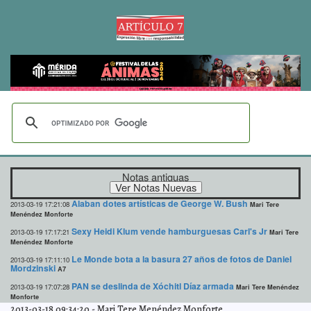
Notas antiguas
Alaban dotes artísticas de George W. Bush
2013-03-19 17:21:08
Mari Tere
Menéndez Monforte
Sexy Heidi Klum vende hamburguesas Carl's Jr
2013-03-19 17:17:21
Mari Tere
Menéndez Monforte
Le Monde bota a la basura 27 años de fotos de Daniel
2013-03-19 17:11:10
Mordzinski
A7
PAN se deslinda de Xóchitl Díaz armada
2013-03-19 17:07:28
Mari Tere Menéndez
Monforte
2013-03-18 09:34:20
-
Mari Tere Menéndez Monforte