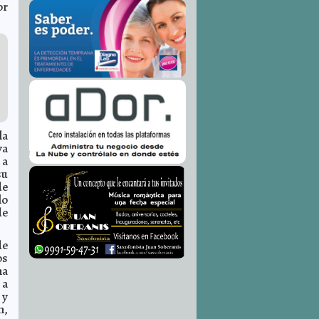
or
la
ya
 a
su
de
lo
de
de
os
na
 a
 y
n,