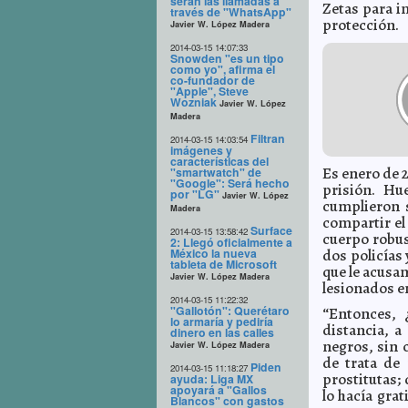
serán las llamadas a
Zetas para in
través de "WhatsApp"
protección.
Javier W. López Madera
2014-03-15 14:07:33
Snowden "es un tipo
como yo", afirma el
co-fundador de
"Apple", Steve
Wozniak
Javier W. López
Madera
Filtran
2014-03-15 14:03:54
imágenes y
características del
Es enero de 2
"smartwatch" de
"Google": Será hecho
prisión. Hu
por "LG"
Javier W. López
cumplieron s
Madera
compartir el
Surface
2014-03-15 13:58:42
cuerpo robus
2: Llegó oficialmente a
México la nueva
dos policías 
tableta de Microsoft
que le acusa
Javier W. López Madera
lesionados e
2014-03-15 11:22:32
"Gallotón": Querétaro
“Entonces, 
lo armaría y pediría
distancia, a
dinero en las calles
negros, sin 
Javier W. López Madera
de trata de
Piden
2014-03-15 11:18:27
prostitutas; 
ayuda: Liga MX
apoyará a "Gallos
lo hacía grat
Blancos" con gastos