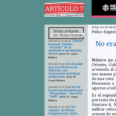
2014-03-15 09:17
Notas antiguas
Pulso-Segurid
"Gloria"
No era
2014-03-15 14:23:16
inusual: Captan
"arcoíris" en la
atmósfera del planeta
Venus
Javier W. López
Madera
México (15 
Acusan
Oriente, Gab
2014-03-15 14:18:33
que los iPhones se
acomoda al c
fabrican con
sustancias químicas
sus manos pa
peligrosas
Javier W.
de una cruz.
López Madera
Humanos a d
Así se
agarrar a tod
2014-03-15 14:15:46
harán las llamadas por
"WhatsApp": Servicio
Es el segund
"VoIP"
Javier W. López
por trata de 
Madera
Gustavo A. 
Un
2014-03-15 14:12:27
militar reti
vistazo: Se filtran
imágenes de cómo
acusan de se