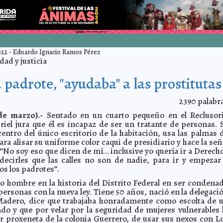
:12
-
Eduardo Ignacio Ramos Pérez
ad y justicia
 padrote, "ayudaba" a las prostitutas
2390
palabr
de marzo).-
Sentado en un cuarto pequeño en el Reclusor
riel jura que él es incapaz de ser un tratante de personas. 
entro del único escritorio de la habitación, usa las palmas 
ra alisar su uniforme color caqui de presidiario y hace la señ
 “No soy eso que dicen de mí… inclusive yo quería ir a Derech
ecirles que las calles no son de nadie, para ir y empezar
os los padrotes”.
o hombre en la historia del Distrito Federal en ser condena
personas con la nueva ley. Tiene 50 años, nació en la delegaci
Madero, dice que trabajaba honradamente como escolta de 
rado y que por velar por la seguridad de mujeres vulnerables 
r proxeneta de la colonia Guerrero, de usar sus nexos con L