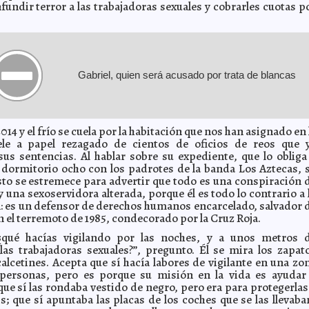
fundir terror a las trabajadoras sexuales y cobrarles cuotas p
Gabriel, quien será acusado por trata de blancas
014 y el frío se cuela por la habitación que nos han asignado en 
ele a papel rezagado de cientos de oficios de reos que 
us sentencias. Al hablar sobre su expediente, que lo obliga
 dormitorio ocho con los padrotes de la banda Los Aztecas, 
to se estremece para advertir que todo es una conspiración 
y una sexoservidora alterada, porque él es todo lo contrario a 
n: es un defensor de derechos humanos encarcelado, salvador 
n el terremoto de 1985, condecorado por la Cruz Roja.
¿qué hacías vigilando por las noches, y a unos metros 
 las trabajadoras sexuales?”, pregunto. Él se mira los zapat
calcetines. Acepta que sí hacía labores de vigilante en una zo
 personas, pero es porque su misión en la vida es ayudar
que sí las rondaba vestido de negro, pero era para protegerlas
is; que sí apuntaba las placas de los coches que se las llevaba