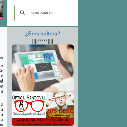
¿Eres soltera?
||||ººººº||||
as
io
Se
de
al
os
 a
do
ón
un
lo
os