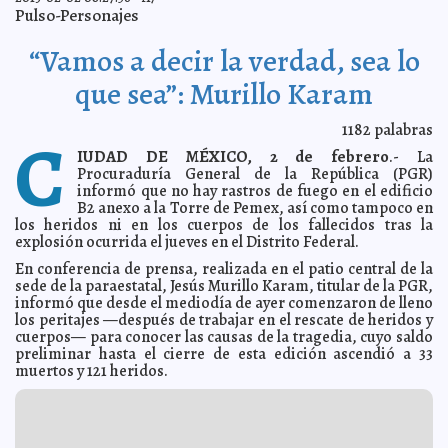
Candidato presidencial de Paraguay muere en
2013-02-03 09:18:12
Pulso-Personajes
helicopterazo
Mari Tere Menéndez Monforte
Se eleva a 34 la cuenta de los muertos de Pemex
2013-02-03 09:16:13
A7
“Vamos a decir la verdad, sea lo
Cuestionan mitos sobre la obesidad
2013-02-03 09:14:50
Mari Tere Menéndez
que sea”: Murillo Karam
Monforte
'Penoso' dictamen que exonera al PRI: Molinar
2013-02-03 09:11:28
Horcasitas
A7
1182
palabras
C
Joaquín Cordero convalece de embolia cerebral
2013-02-02 21:53:01
Mari
IUDAD DE MÉXICO, 2 de febrero
.- La
Tere Menéndez Monforte
Procuraduría General de la República (PGR)
Leticia Mendoza Alcocer suena para delegada del
2013-02-02 21:51:02
informó que no hay rastros de fuego en el edificio
ISSSTE
Mari Tere Menéndez Monforte
B2 anexo a la Torre de Pemex, así como tampoco en
los heridos ni en los cuerpos de los fallecidos tras la
La Anáhuac Mayab diagnostica necesidades en
2013-02-02 21:45:40
Chikindzonot
explosión ocurrida el jueves en el Distrito Federal.
A7
Jóvenes, comprometidos con la transformación social
2013-02-02 21:41:15
En conferencia de prensa, realizada en el patio central de la
A7
sede de la paraestatal, Jesús Murillo Karam, titular de la PGR,
informó que desde el mediodía de ayer comenzaron de lleno
Anicabil, centro de convivencia y deporte
2013-02-02 21:38:13
A7
los peritajes —después de trabajar en el rescate de heridos y
Disminuirá padrón de pescadores para empleo
2013-02-02 21:35:34
cuerpos— para conocer las causas de la tragedia, cuyo saldo
temporal
Mari Tere Menéndez Monforte
preliminar hasta el cierre de esta edición ascendió a 33
Fiscalía advierte sobre riesgos del ciberacoso
muertos y 121 heridos.
2013-02-02 21:33:13
Mari Tere
Menéndez Monforte
Partido del Trabajo desea dialogar con Rolando Zapata
2013-02-02 21:30:44
A7
Se amotinan reos en las Islas Marías
2013-02-02 21:27:35
A7