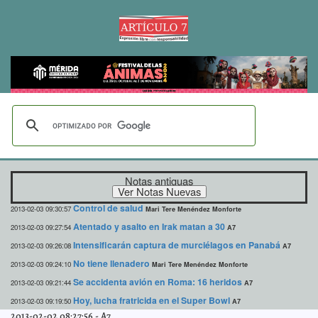
Notas antiguas
Control de salud
2013-02-03 09:30:57
Mari Tere Menéndez Monforte
Atentado y asalto en Irak matan a 30
2013-02-03 09:27:54
A7
Intensificarán captura de murciélagos en Panabá
2013-02-03 09:26:08
A7
No tiene llenadero
2013-02-03 09:24:10
Mari Tere Menéndez Monforte
Se accidenta avión en Roma: 16 heridos
2013-02-03 09:21:44
A7
Hoy, lucha fratricida en el Super Bowl
2013-02-03 09:19:50
A7
2013-02-02 08:27:56
-
A7