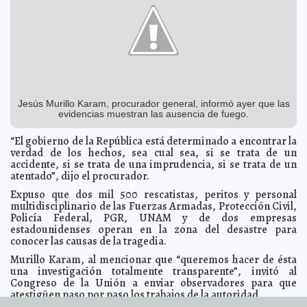
Garantizan cuidado de la tortuga marina en Cancún
2013-02-02 21:25:50
A7
'Dona Esperanza A.C.' anuncia la Semana del Riñón
2013-02-02 21:24:14
Mari
Tere Menéndez Monforte
Freddy Solís Amaro, nuevo titular del Colegio de
2013-02-02 21:22:47
Profesionales
A7
Comienzan festejos a Verdi en su bicentenario
2013-02-02 21:20:52
Mari Tere
Menéndez Monforte
Jesús Murillo Karam, procurador general, informó ayer que las
evidencias muestran las ausencia de fuego.
El Papa da el pésame a deudos de los muertos de
2013-02-02 16:35:21
Pemex
Mari Tere Menéndez Monforte
“El gobierno de la República está determinado a encontrar la
Wislawa Szymborska, de corazón generoso y discreto
2013-02-02 15:28:07
verdad de los hechos, sea cual sea, si se trata de un
A7
accidente, si se trata de una imprudencia, si se trata de un
Armas en EE. UU.: El precio de la 'libertad'
2013-02-02 15:22:58
A7
atentado”, dijo el procurador.
Congelan cuentas a hija de ex gobernador priista
2013-02-02 15:18:05
A7
Expuso que dos mil 500 rescatistas, peritos y personal
multidisciplinario de las Fuerzas Armadas, Protección Civil,
Rescatan a leona de diputado veracruzano
2013-02-02 15:15:21
Mari Tere
Policía Federal, PGR, UNAM y de dos empresas
Menéndez Monforte
estadounidenses operan en la zona del desastre para
Vacunan contra tétanos a personal de la Torre de
2013-02-02 15:13:57
conocer las causas de la tragedia.
Pemex
A7
Murillo Karam, al mencionar que “queremos hacer de ésta
No avanza construcción del domo de alberca
2013-02-02 15:11:05
semiolímpica
una investigación totalmente transparente”, invitó al
A7
Congreso de la Unión a enviar observadores para que
Seleccionan a jueces para el sistema oral en Yucatán
2013-02-02 15:09:20
A7
atestigüen paso por paso los trabajos de la autoridad.
Lamenta PAN muertos y heridos por explosión en
2013-02-02 15:06:20