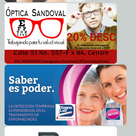
Atentados matan a 31 chiitas en Irak
2013-02-08 08:26:35
A7
Rupert Murdoch indemniza a Sarah Ferguson
2013-02-08 08:16:55
Mari Tere
Menéndez Monforte
Hospital británico, en condiciones tercermudistas
2013-02-08 08:08:37
A7
Definitivo: el meteorito de Chicxulub sí mató a los
2013-02-08 08:06:04
dinosaurios
A7
JLo compra máquina antiarrugas de 25,000 dólares
2013-02-08 07:53:15
Mari
Tere Menéndez Monforte
Retan a comerse hamburguesa de 7,000 calorías
2013-02-08 07:36:50
Mari
Tere Menéndez Monforte
“Por brujería” queman viva a una mujer en Papúa
2013-02-08 07:33:28
Nueva Guinea
A7
'Cazan' a ex policía por triple asesinato
2013-02-08 07:28:24
A7
Encuentran el número primo más largo del mundo
2013-02-08 07:25:39
Mari
Tere Menéndez Monforte
En Brasil, calientan motores
2013-02-07 22:31:41
Mari Tere Menéndez Monforte
Compañía demanda a Lance Armstrong por 12 mdd
2013-02-07 20:26:00
Mari Tere Menéndez Monforte
Egipcias van a la Plaza Tahrir 'para ser violadas'
2013-02-07 20:21:29
A7
Renán, 'fervoroso creyente' en la participación
2013-02-07 20:17:48
ciudadana
A7