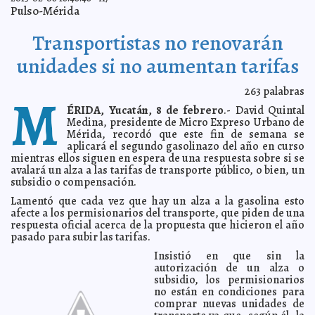
Bienvenidos al Año de la Serpiente
2013-02-10 06:09:22
Mari Tere Menéndez
Pulso-Mérida
Monforte
Alerta en los Grammy por ex policía asesino
2013-02-09 21:05:10
A7
Transportistas no renovarán
Hay módulos de la Fiscalía en San Juan y Montejo
2013-02-09 20:47:57
Mari
unidades si no aumentan tarifas
Tere Menéndez Monforte
Habría una civilización inteligente por cada millón de
2013-02-09 20:27:16
planetas
A7
263
palabras
M
Industria camaronera en Campeche podría
2013-02-09 20:06:57
ÉRIDA, Yucatán, 8 de febrero
.- David Quintal
desaparecer
A7
Medina, presidente de Micro Expreso Urbano de
El 'Curiosity' recoge primera muestra de roca marciana
2013-02-09 20:04:15
Mérida, recordó que este fin de semana se
A7
aplicará el segundo gasolinazo del año en curso
mientras ellos siguen en espera de una respuesta sobre si se
Policía Municipal detiene a ocho enfiestados
2013-02-09 19:44:18
A7
avalará un alza a las tarifas de transporte público, o bien, un
Mother + Daughter, fotografías con gran carga emotiva
2013-02-09 19:40:25
subsidio o compensación.
A7
Lamentó que cada vez que hay un alza a la gasolina esto
Aplicarán todo el peso de la ley en el caso MacGregor
2013-02-09 19:09:32
afecte a los permisionarios del transporte, que piden de una
A7
respuesta oficial acerca de la propuesta que hicieron el año
En operativo federal, capturan a cinco pepineros
2013-02-09 19:04:00
pasado para subir las tarifas.
furtivos
A7
Insistió en que sin la
Sismo en Colombia daña edificios y deja heridos
2013-02-09 19:02:32
A7
autorización de un alza o
Ya recolectaron más de 26 mil toneladas de chatarra
subsidio, los permisionarios
2013-02-09 18:07:15
A7
no están en condiciones para
Crimen organizado cobra extorsiones en el pan
2013-02-09 18:04:14
A7
comprar nuevas unidades de
Profeco hará verificaciones sorpresivas a gasolineras
2013-02-09 17:30:27