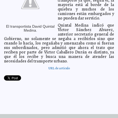
transporte ya que, según él, la
Mari Tere Menéndez Monforte
mayoría está al borde de la
quiebra y muchos de los
Suspenden vuelos a Cancún por tormenta en EE. UU.
2013-02-09 17:11:45
camiones están embargados y
A7
no pueden dar servicio.
Libias no podrán impedir que su marido vuelva a
2013-02-09 16:53:20
casarse
A7
Quintal Medina indicó que
El transportista David Quintal
Víctor Sánchez Alvarez,
Al hijo de Shakira le gusta el merengue
Medina.
2013-02-09 16:49:20
Mari Tere Menéndez
anterior secretario general de
Monforte
Gobierno, no solamente se negaba a recibirlos sino que
PRD desea ser tercera fuerza en Yucatán
2013-02-09 16:22:47
Mari Tere
cuando lo hacía, los regañaba y amenazaba como si fueran
Menéndez Monforte
sus subordinados, pero admitió que ahora el trato que
Positivos los cambios en opciones de pago del
reciben por parte de Víctor Caballero Durán es distinto, ya
2013-02-09 16:14:43
Infonavit
A7
que él los recibe y busca una manera de atender las
necesidades del transporte urbano.
Asesinan en Nigeria a 10 vacunadores contra la polio
2013-02-09 16:12:33
A7
URL de artículo
Rey Juan Carlos telefonea a EPN por españolas
2013-02-09 15:30:58
violadas
A7
Chávez ya no puede ejercer la Presidencia: ABC
2013-02-09 15:28:58
A7
Desenterrarán restos de Neruda para ver si fue
2013-02-09 09:06:27
asesinado
A7
Dimite la Ministra de Educación de Angela Merkel
2013-02-09 09:03:01
A7
Dos mil simpatizantes del Gobierno se concentran en
2013-02-09 09:00:58
Túnez
A7
Hackean correos de los Bush
2013-02-09 08:58:59
A7