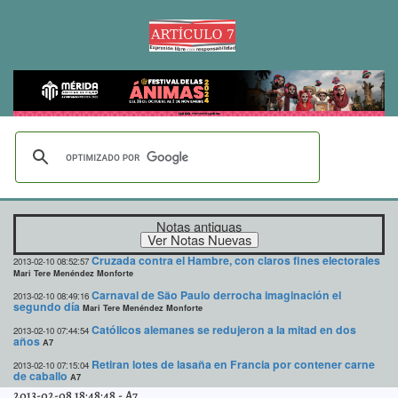
Notas antiguas
Cruzada contra el Hambre, con claros fines electorales
2013-02-10 08:52:57
Mari Tere Menéndez Monforte
Carnaval de São Paulo derrocha imaginación el
2013-02-10 08:49:16
segundo día
Mari Tere Menéndez Monforte
Católicos alemanes se redujeron a la mitad en dos
2013-02-10 07:44:54
años
A7
Retiran lotes de lasaña en Francia por contener carne
2013-02-10 07:15:04
de caballo
A7
2013-02-08 18:48:48
-
A7