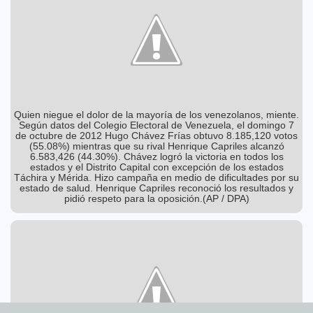
Tere Menéndez Monforte
Restaurarán murales de Castro Pacheco, esencia de la
2013-03-06 22:30:00
cosmogonía maya
Mari Tere Menéndez Monforte
Empieza programa municipal 'Si Comes Bien, Te
2013-03-06 22:13:45
Sientes Bien'
A7
Cierre del 'paso deprimido', durante vacaciones de
2013-03-06 21:28:23
primavera
A7
Jorge Esquivel Millet, director de Seguridad Jurídica
2013-03-06 21:09:07
Patrimonial
Mari Tere Menéndez Monforte
Quien niegue el dolor de la mayoría de los venezolanos, miente.
Según datos del Colegio Electoral de Venezuela, el domingo 7
Motivados más de 5,000 jóvenes en la Expo Alternativa
2013-03-06 20:43:57
2013
de octubre de 2012 Hugo Chávez Frías obtuvo 8.185,120 votos
A7
(55.08%) mientras que su rival Henrique Capriles alcanzó
Impunidad para nadie, ni para el Presidente: diputada
2013-03-06 20:13:20
6.583,426 (44.30%). Chávez logró la victoria en todos los
Cinthya Valladares
A7
estados y el Distrito Capital con excepción de los estados
Táchira y Mérida. Hizo campaña en medio de dificultades por su
Eva Gonda y la ex 'Reina de la Corona', las dos
2013-03-06 12:49:13
estado de salud. Henrique Capriles reconoció los resultados y
mexicanas en Forbes
A7
pidió respeto para la oposición.(AP / DPA)
Invento transforma aceite usado en jabón
2013-03-06 11:11:21
biodegradable
A7
Kate revela el sexo de su bebé
2013-03-06 10:34:19
A7
Cardenal en bicicleta
2013-03-06 10:32:19
Mari Tere Menéndez Monforte
Marihuana, útil contra el cáncer y el alzhéimer
2013-03-06 09:24:52
Mari Tere
Menéndez Monforte
Venden 'pie izquierdo' de Messi en 66 mdp
2013-03-06 08:36:03
Mari Tere
Menéndez Monforte