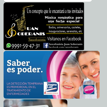
Terminan su educación básica 195 orgullosos
2013-03-05 20:38:09
trabajadores
A7
Ayuntamiento firma importante convenio con la UVM
2013-03-05 19:15:10
A7
Primo Reyes, nuevo director del Psiquiátrico
2013-03-05 19:13:51
A7
Detectan anomalías magnéticas en lago donde cayó el
2013-03-05 19:12:47
meteorito
Mari Tere Menéndez Monforte
Desempleo en Yucatán, inferior a la media nacional
2013-03-05 19:02:38
Mari
Tere Menéndez Monforte
Un éxito la participación de la Comuna en Feria del
2013-03-05 19:00:58
Empleo
A7
Alcalde negocia con la SCT que la Estación del Tren
2013-03-05 18:59:32
Transpeninsular se construya en las afueras
Mari Tere Menéndez Monforte
Recubrimiento comestible reduce oxidación de fruta
2013-03-05 18:57:58
rebanada
A7
Murió Hugo Chávez
2013-03-05 16:19:58
Mari Tere Menéndez Monforte
Hugo Chávez ha muerto
2013-03-05 15:24:54
A7
Gobierno de Uruguay evalúa dar marihuana en los
2013-03-05 12:48:51
hospitales
A7
Cáncer de Chávez, 'provocado por los enemigos de la
2013-03-05 12:45:13
Patria': Maduro
A7
Nueva cuenta del Holocausto: 15 millones de víctimas
2013-03-05 12:42:02
Mari Tere Menéndez Monforte