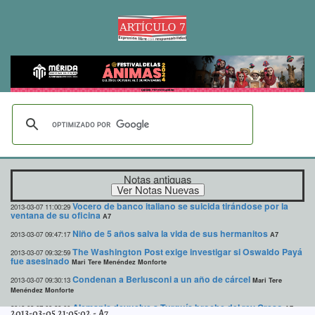
Notas antiguas
Vocero de banco italiano se suicida tirándose por la
2013-03-07 11:00:29
ventana de su oficina
A7
Niño de 5 años salva la vida de sus hermanitos
2013-03-07 09:47:17
A7
The Washington Post exige investigar si Oswaldo Payá
2013-03-07 09:32:59
fue asesinado
Mari Tere Menéndez Monforte
Condenan a Berlusconi a un año de cárcel
2013-03-07 09:30:13
Mari Tere
Menéndez Monforte
Alemania devuelve a Turquía broche del rey Creso
2013-03-07 09:28:00
A7
2013-03-05 21:05:02
-
A7