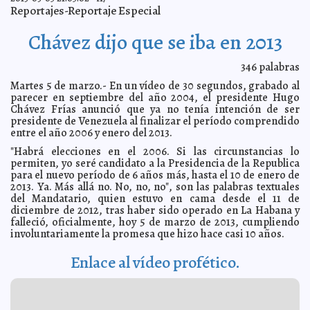
Reportajes-Reportaje Especial
Periódicos que empleen calificativos 'maricón' y 'puñal'
2013-03-07 07:47:13
podrán ser demandados: SCJN
A7
Chávez dijo que se iba en 2013
Presentan programa de garantía de 15 mmdp a la
2013-03-07 07:30:37
construcción de vivienda
A7
Confirman que la octava temporada de 'Dexter' será la
346
palabras
2013-03-07 06:15:41
última
Mari Tere Menéndez Monforte
Martes 5 de marzo.- En un vídeo de 30 segundos, grabado al
Cayó 'El Robot', asesino del velador de la García
2013-03-07 06:13:47
parecer en septiembre del año 2004, el presidente Hugo
Ginerés
A7
Chávez Frías anunció que ya no tenía intención de ser
Combatirán altos índices de analfabetismo
presidente de Venezuela al finalizar el período comprendido
2013-03-07 06:11:12
Mari Tere
Menéndez Monforte
entre el año 2006 y enero del 2013.
Jovencita huyó a Tapachula porque se molestó con su
2013-03-07 06:09:48
"Habrá elecciones en el 2006. Si las circunstancias lo
mamá
Mari Tere Menéndez Monforte
permiten, yo seré candidato a la Presidencia de la Republica
para el nuevo período de 6 años más, hasta el 10 de enero de
'Xuxín dice no al delito', teatro guiñol para niños mayas
2013-03-07 06:07:59
Mari Tere Menéndez Monforte
2013. Ya. Más allá no. No, no, no", son las palabras textuales
del Mandatario, quien estuvo en cama desde el 11 de
Empresarias reconocerán logros de la Fiscal yucateca
2013-03-07 06:06:33
diciembre de 2012, tras haber sido operado en La Habana y
A7
falleció, oficialmente, hoy 5 de marzo de 2013, cumpliendo
Primo Reyes promete atención de calidad en el
2013-03-07 06:04:54
involuntariamente la promesa que hizo hace casi 10 años.
Psiquiátrico
A7
Apoyan a más de 600 artesanos yucatecos
2013-03-07 06:03:39
Mari Tere
Enlace al vídeo profético.
Menéndez Monforte
Alan Cabrera y Zoila Cardozo tienen palabra
2013-03-07 06:01:56
A7
Reabre Crecicuentas en busca de nuevos incautos
2013-03-06 22:55:41
Mari