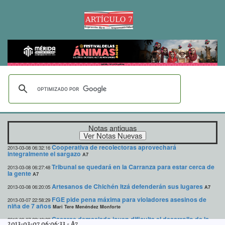
Notas antiguas
Cooperativa de recolectoras aprovechará
2013-03-08 06:32:16
integralmente el sargazo
A7
Tribunal se quedará en la Carranza para estar cerca de
2013-03-08 06:27:48
la gente
A7
Artesanos de Chichén Itzá defenderán sus lugares
2013-03-08 06:20:05
A7
FGE pide pena máxima para violadores asesinos de
2013-03-07 22:58:29
niña de 7 años
Mari Tere Menéndez Monforte
Casarse demasiado joven dificulta el desarrollo de la
2013-03-07 22:43:22
2013-03-07 06:06:33
-
A7