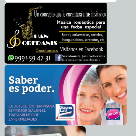
Restaurarán murales de Castro Pacheco, esencia de la
2013-03-06 22:30:00
cosmogonía maya
Mari Tere Menéndez Monforte
Empieza programa municipal 'Si Comes Bien, Te
2013-03-06 22:13:45
Sientes Bien'
A7
Cierre del 'paso deprimido', durante vacaciones de
2013-03-06 21:28:23
primavera
A7
Jorge Esquivel Millet, director de Seguridad Jurídica
2013-03-06 21:09:07
Patrimonial
Mari Tere Menéndez Monforte
Motivados más de 5,000 jóvenes en la Expo Alternativa
2013-03-06 20:43:57
2013
A7
Impunidad para nadie, ni para el Presidente: diputada
2013-03-06 20:13:20
Cinthya Valladares
A7
Eva Gonda y la ex 'Reina de la Corona', las dos
2013-03-06 12:49:13
mexicanas en Forbes
A7
Invento transforma aceite usado en jabón
2013-03-06 11:11:21
biodegradable
A7
Kate revela el sexo de su bebé
2013-03-06 10:34:19
A7
Cardenal en bicicleta
2013-03-06 10:32:19
Mari Tere Menéndez Monforte
Marihuana, útil contra el cáncer y el alzhéimer
2013-03-06 09:24:52
Mari Tere
Menéndez Monforte
Venden 'pie izquierdo' de Messi en 66 mdp
2013-03-06 08:36:03
Mari Tere
Menéndez Monforte