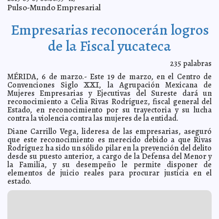
mujer
Mari Tere Menéndez Monforte
Pulso-Mundo Empresarial
Dizque detective privado quiso chantajear a una mujer
2013-03-07 22:04:13
A7
Empresarias reconocerán logros
Yucatán se suma a la batalla mundial por la equidad de
2013-03-07 21:48:45
género
A7
de la Fiscal yucateca
Aprueba el Cabildo por unanimidad crédito de $150
2013-03-07 21:09:04
millones
A7
235
palabras
Mauricio Vila trabaja por las personas con
2013-03-07 20:57:33
MÉRIDA, 6 de marzo.- Este 19 de marzo, en el Centro de
discapacidad
Mari Tere Menéndez Monforte
Convenciones Siglo XXI, la Agrupación Mexicana de
Completan cursos de especialización 136 médicos del
2013-03-07 20:49:56
Mujeres Empresarias y Ejecutivas del Sureste dará un
IMSS
Mari Tere Menéndez Monforte
reconocimiento a Celia Rivas Rodríguez, fiscal general del
Estado, en reconocimiento por su trayectoria y su lucha
Atrapa la CIA a yerno de Osama y se lo lleva a EE. UU.
2013-03-07 20:48:22
A7
contra la violencia contra las mujeres de la entidad.
Estudiantes de Derecho podrán titularse en la Fiscalía
2013-03-07 20:17:16
Mari Tere Menéndez Monforte
Diane Carrillo Vega, lideresa de las empresarias, aseguró
que este reconocimiento es merecido debido a que Rivas
La Comuna efectúa simulacros por incendio en Wal
2013-03-07 20:03:48
Mart y Vips
Rodríguez ha sido un sólido pilar en la prevención del delito
A7
desde su puesto anterior, a cargo de la Defensa del Menor y
Rosa Adriana representó a México en encuentro de
2013-03-07 19:53:31
la Familia, y su desempeño le permite disponer de
legisladoras en Argentina
A7
elementos de juicio reales para procurar justicia en el
En Maní, primera muerte por influenza en Yucatán
2013-03-07 19:47:48
estado.
A7
Profepa fue a buscar al Centenario felino decomisado
2013-03-07 18:59:56
al Circo Atayde
A7
Crece el PAN a lo largo del país: Madero
2013-03-07 18:58:08
A7