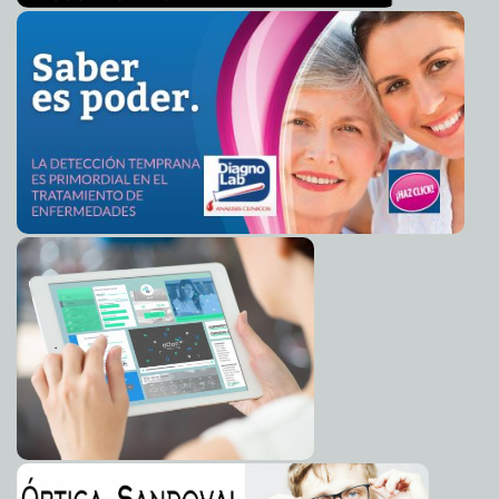
Menéndez Monforte
Alan Cabrera y Zoila Cardozo tienen palabra
2013-03-07 06:01:56
A7
Reabre Crecicuentas en busca de nuevos incautos
2013-03-06 22:55:41
Mari
Tere Menéndez Monforte
Restaurarán murales de Castro Pacheco, esencia de la
2013-03-06 22:30:00
cosmogonía maya
Mari Tere Menéndez Monforte
Empieza programa municipal 'Si Comes Bien, Te
2013-03-06 22:13:45
Sientes Bien'
A7
Cierre del 'paso deprimido', durante vacaciones de
2013-03-06 21:28:23
primavera
A7
Jorge Esquivel Millet, director de Seguridad Jurídica
2013-03-06 21:09:07
Patrimonial
Mari Tere Menéndez Monforte
Motivados más de 5,000 jóvenes en la Expo Alternativa
2013-03-06 20:43:57
2013
A7
Impunidad para nadie, ni para el Presidente: diputada
2013-03-06 20:13:20
Cinthya Valladares
A7
Eva Gonda y la ex 'Reina de la Corona', las dos
2013-03-06 12:49:13
mexicanas en Forbes
A7
Invento transforma aceite usado en jabón
2013-03-06 11:11:21
biodegradable
A7
Kate revela el sexo de su bebé
2013-03-06 10:34:19
A7
Cardenal en bicicleta
2013-03-06 10:32:19
Mari Tere Menéndez Monforte