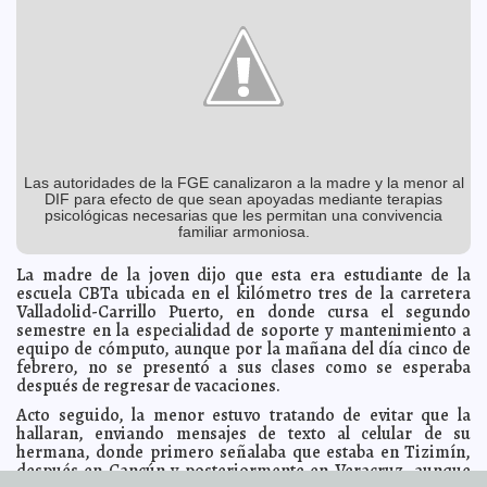
Profepa fue a buscar al Centenario felino decomisado
2013-03-07 18:59:56
al Circo Atayde
A7
Crece el PAN a lo largo del país: Madero
2013-03-07 18:58:08
A7
Rompen récords de reciclaje en el oriente de Mérida
2013-03-07 18:55:08
A7
Refugio para mujeres víctimas de violencia extrema,
2013-03-07 18:48:23
prioridad municipal
A7
Ávila Ruiz y el PAN proponen blindar a la CFC contra
2013-03-07 16:56:43
monopolios
Mari Tere Menéndez Monforte
Las autoridades de la FGE canalizaron a la madre y la menor al
DIF para efecto de que sean apoyadas mediante terapias
Feria Internacional de la Lectura Yucatán, del 9 al 17 de
2013-03-07 12:31:27
psicológicas necesarias que les permitan una convivencia
marzo
A7
familiar armoniosa.
Justicia: ¿se aplica siempre en Yucatán?
2013-03-07 12:06:31
A7
La madre de la joven dijo que esta era estudiante de la
'Si en cinco segundos no te sales, te meto un plomazo'
2013-03-07 11:33:05
escuela CBTa ubicada en el kilómetro tres de la carretera
A7
Valladolid-Carrillo Puerto, en donde cursa el segundo
Investigación en 500,000 personas demuestra que
2013-03-07 11:08:18
semestre en la especialidad de soporte y mantenimiento a
embutidos son cancerígenos y dañan al corazón
A7
equipo de cómputo, aunque por la mañana del día cinco de
Dietas de moda, un peligro
febrero, no se presentó a sus clases como se esperaba
2013-03-07 11:05:35
A7
después de regresar de vacaciones.
Vocero de banco italiano se suicida tirándose por la
2013-03-07 11:00:29
ventana de su oficina
A7
Acto seguido, la menor estuvo tratando de evitar que la
hallaran, enviando mensajes de texto al celular de su
Niño de 5 años salva la vida de sus hermanitos
2013-03-07 09:47:17
A7
hermana, donde primero señalaba que estaba en Tizimín,
The Washington Post exige investigar si Oswaldo Payá
2013-03-07 09:32:59
después en Cancún y posteriormente en Veracruz, aunque
fue asesinado
Mari Tere Menéndez Monforte