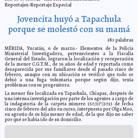
Artesanos de Chichén Itzá defenderán sus lugares
2013-03-08 06:20:05
A7
Reportajes-Reportaje Especial
FGE pide pena máxima para violadores asesinos de
2013-03-07 22:58:29
niña de 7 años
Mari Tere Menéndez Monforte
Jovencita huyó a Tapachula
Casarse demasiado joven dificulta el desarrollo de la
2013-03-07 22:43:22
mujer
porque se molestó con su mamá
Mari Tere Menéndez Monforte
Dizque detective privado quiso chantajear a una mujer
2013-03-07 22:04:13
A7
383
palabras
Yucatán se suma a la batalla mundial por la equidad de
2013-03-07 21:48:45
MÉRIDA, Yucatán, 6 de marzo.- Elementos de la Policía
género
A7
Ministerial Investigadora, pertenecientes a la Fiscalía
Aprueba el Cabildo por unanimidad crédito de $150
2013-03-07 21:09:04
General del Estado, lograron la localización y recuperación
millones
A7
de la menor C.G.T.M., de 16 años de edad y reportada como
desaparecida por sus familiares desde el pasado cinco de
Mauricio Vila trabaja por las personas con
2013-03-07 20:57:33
discapacidad
febrero, aunque con su ubicación se verificó que todo se
Mari Tere Menéndez Monforte
debió a una fuga voluntaria porque según dijo, tenía
Completan cursos de especialización 136 médicos del
2013-03-07 20:49:56
problemas con su progenitora.
IMSS
Mari Tere Menéndez Monforte
La menor fue localizada en Tapachula, Chiapas, después de
Atrapa la CIA a yerno de Osama y se lo lleva a EE. UU.
2013-03-07 20:48:22
A7
una intensa investigación por parte de los agentes a cargo de
Estudiantes de Derecho podrán titularse en la Fiscalía
2013-03-07 20:17:16
la indagatoria de la carpeta número 150/13ª/2013 de fecha
Mari Tere Menéndez Monforte
cinco de febrero del año en curso, interpuesta por Olga Moo,
La Comuna efectúa simulacros por incendio en Wal
2013-03-07 20:03:48
en agravio de su hija menor de edad, de la que dijo no saber
Mart y Vips
A7
por qué se había ido de su domicilio.
Rosa Adriana representó a México en encuentro de
2013-03-07 19:53:31
legisladoras en Argentina
A7
En Maní, primera muerte por influenza en Yucatán
2013-03-07 19:47:48
A7