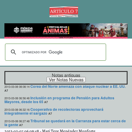
Notas antiguas
Corea del Norte amenaza con ataque nuclear a EE. UU.
2013-03-08 08:08:14
A7
Inclusión en programa de Pensión para Adultos
2013-03-08 06:56:48
Mayores, desde los 65
A7
Cooperativa de recolectoras aprovechará
2013-03-08 06:32:16
integralmente el sargazo
A7
Tribunal se quedará en la Carranza para estar cerca de
2013-03-08 06:27:48
la gente
A7
2013-03-07 06:09:48
-
Mari Tere Menéndez Monforte