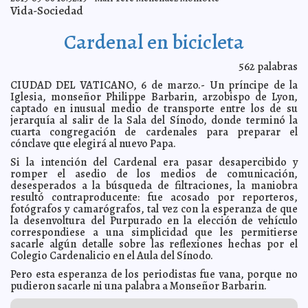
Ávila Ruiz y el PAN proponen blindar a la CFC contra
2013-03-07 16:56:43
Vida-Sociedad
monopolios
Mari Tere Menéndez Monforte
Feria Internacional de la Lectura Yucatán, del 9 al 17 de
2013-03-07 12:31:27
Cardenal en bicicleta
marzo
A7
Justicia: ¿se aplica siempre en Yucatán?
2013-03-07 12:06:31
A7
562
palabras
'Si en cinco segundos no te sales, te meto un plomazo'
2013-03-07 11:33:05
CIUDAD DEL VATICANO, 6 de marzo.- Un príncipe de la
A7
Iglesia, monseñor Philippe Barbarin, arzobispo de Lyon,
Investigación en 500,000 personas demuestra que
2013-03-07 11:08:18
captado en inusual medio de transporte entre los de su
embutidos son cancerígenos y dañan al corazón
A7
jerarquía al salir de la Sala del Sínodo, donde terminó la
Dietas de moda, un peligro
2013-03-07 11:05:35
A7
cuarta congregación de cardenales para preparar el
cónclave que elegirá al nuevo Papa.
Vocero de banco italiano se suicida tirándose por la
2013-03-07 11:00:29
ventana de su oficina
A7
Si la intención del Cardenal era pasar desapercibido y
Niño de 5 años salva la vida de sus hermanitos
romper el asedio de los medios de comunicación,
2013-03-07 09:47:17
A7
desesperados a la búsqueda de filtraciones, la maniobra
The Washington Post exige investigar si Oswaldo Payá
2013-03-07 09:32:59
resultó contraproducente: fue acosado por reporteros,
fue asesinado
Mari Tere Menéndez Monforte
fotógrafos y camarógrafos, tal vez con la esperanza de que
Condenan a Berlusconi a un año de cárcel
2013-03-07 09:30:13
Mari Tere
la desenvoltura del Purpurado en la elección de vehículo
Menéndez Monforte
correspondiese a una simplicidad que les permitierse
sacarle algún detalle sobre las reflexiones hechas por el
Alemania devuelve a Turquía broche del rey Creso
2013-03-07 09:28:00
A7
Colegio Cardenalicio en el Aula del Sínodo.
Periódicos que empleen calificativos 'maricón' y 'puñal'
2013-03-07 07:47:13
podrán ser demandados: SCJN
Pero esta esperanza de los periodistas fue vana, porque no
A7
pudieron sacarle ni una palabra a Monseñor Barbarin.
Presentan programa de garantía de 15 mmdp a la
2013-03-07 07:30:37
construcción de vivienda
A7