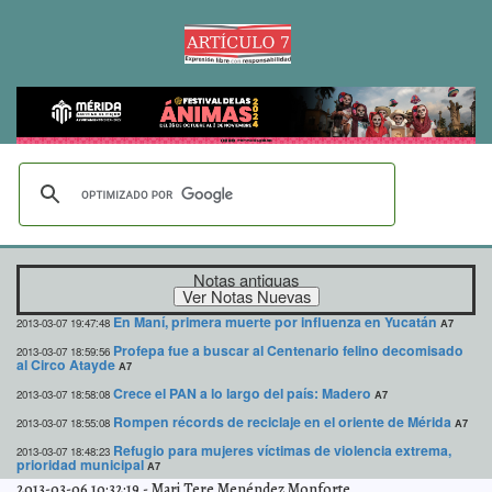
Notas antiguas
En Maní, primera muerte por influenza en Yucatán
2013-03-07 19:47:48
A7
Profepa fue a buscar al Centenario felino decomisado
2013-03-07 18:59:56
al Circo Atayde
A7
Crece el PAN a lo largo del país: Madero
2013-03-07 18:58:08
A7
Rompen récords de reciclaje en el oriente de Mérida
2013-03-07 18:55:08
A7
Refugio para mujeres víctimas de violencia extrema,
2013-03-07 18:48:23
prioridad municipal
A7
2013-03-06 10:32:19
-
Mari Tere Menéndez Monforte