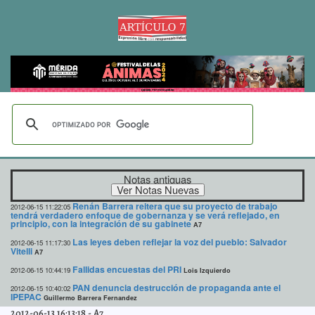
Notas antiguas
Renán Barrera reitera que su proyecto de trabajo
2012-06-15 11:22:05
tendrá verdadero enfoque de gobernanza y se verá reflejado, en
principio, con la integración de su gabinete
A7
Las leyes deben reflejar la voz del pueblo: Salvador
2012-06-15 11:17:30
Vitelli
A7
Fallidas encuestas del PRI
2012-06-15 10:44:19
Lois Izquierdo
PAN denuncia destrucción de propaganda ante el
2012-06-15 10:40:02
IPEPAC
Guillermo Barrera Fernandez
2012-06-13 16:13:18
-
A7
Madagascar 3: Del zoológico al circo