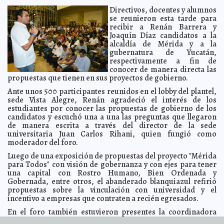
Barrera Fernandez
Directivos, docentes y alumnos
se reunieron esta tarde para
Firma Sedesol compromiso por la transparencia:
2012-06-14 09:13:03
Garantiza equidad en el proceso electoral
recibir a Renán Barrera y
Guillermo Barrera Fernandez
Joaquín Díaz candidatos a la
Registrarán nuevos dominios en internet
2012-06-14 08:42:11
A7
alcaldía de Mérida y a la
Mínimo 40 años a feminicidas
gubernatura de Yucatán,
2012-06-14 08:39:29
A7
respectivamente a fin de
Gracias al gobierno federal, bajan tarifas de
2012-06-14 08:38:07
conocer de manera directa las
telecomunicaciones
A7
propuestas que tienen en sus proyectos de gobierno.
Josefina es más capaz de manejar la economía
2012-06-14 08:35:22
A7
Ante unos 500 participantes reunidos en el lobby del plantel,
Venezuela fabrica drones
2012-06-14 08:31:26
A7
sede Vista Alegre, Renán agradeció el interés de los
estudiantes por conocer las propuestas de gobierno de los
Ex amante de Travolta escribiría sus memorias
2012-06-14 08:27:51
A7
candidatos y escuchó una a una las preguntas que llegaron
Sólido crecimiento del sistema bancario en México
2012-06-14 08:25:37
de manera escrita a través del director de la sede
A7
universitaria Juan Carlos Rihani, quien fungió como
Obama festeja Día del Padre con almuerzo
2012-06-14 08:20:58
A7
moderador del foro.
Lanza JVM nueva aplicación para celulares Android
2012-06-13 16:55:05
A7
Luego de una exposición de propuestas del proyecto "Mérida
Primera onda tropical de la temporada podría generar
2012-06-13 16:47:12
para Todos" con visión de gobernanza y con ejes para tener
fuertes lluvias para fin de semana en la Península de Yucatán
A7
una capital con Rostro Humano, Bien Ordenada y
Gobernada, entre otros, el abanderado blanquiazul refirió
Renán Barrera garantiza limpieza y fumigación de la
2012-06-13 16:42:27
ciudad
propuestas sobre la vinculación con universidad y el
A7
incentivo a empresas que contraten a recién egresados.
El PAN impulsará las actividades productivas en Tekal
2012-06-13 16:34:47
de Venegas
A7
En el foro también estuvieron presentes la coordinadora
general del plantel Laura Méndez, además la candidata
Recorrido de Salvador Vitelli por la colonia Francisco I.
2012-06-13 16:28:37