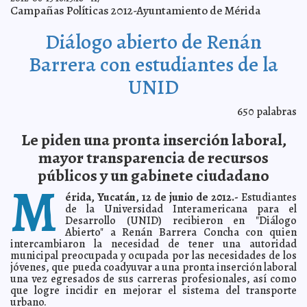
2012-06-15 10:17:31
Federico Wilder
Campañas Políticas 2012-Ayuntamiento de Mérida
En espera del “Milagro Electoral 2012”
2012-06-15 08:28:46
Franz de J. Fortuny
Loret de Mola
Diálogo abierto de Renán
Camila Vallejo apoya a #YoSoy132
2012-06-15 07:56:01
A7
Barrera con estudiantes de la
Más democracia y más libertad, a nuestro alcance
2012-06-15 07:52:49
A7
UNID
Convirtió a su gato muerto en helicóptero
2012-06-15 07:48:56
A7
El Pentágono rendirá homenaje a soldados gay
2012-06-15 07:47:47
A7
650
palabras
Carlos Slim compra 8.4% de petrolera argentina
2012-06-15 06:58:28
A7
México crecerá 4% este año
Le piden una pronta inserción laboral,
2012-06-15 06:55:43
A7
España manda a Irlanda a casa: 4-0
mayor transparencia de recursos
2012-06-15 06:48:08
A7
Romney y Obama se pelean los 'Swing States'
públicos y un gabinete ciudadano
2012-06-15 06:46:04
A7
M
Científicos logran curar el Ébola en macacos
2012-06-15 06:44:01
A7
érida, Yucatán, 12 de junio de 2012.-
Estudiantes
Autoridades chinas obligan a madre embarazada de 7
de la Universidad Interamericana para el
2012-06-15 06:42:30
meses a abortar
A7
Desarrollo (UNID) recibieron en "Diálogo
Abierto" a Renán Barrera Concha con quien
Histórico número de observadores electorales
2012-06-14 13:49:24
Guillermo
intercambiaron la necesidad de tener una autoridad
Barrera Fernandez
municipal preocupada y ocupada por las necesidades de los
Disminución de muertes maternas mundiales no
2012-06-14 10:07:47
jóvenes, que pueda coadyuvar a una pronta inserción laboral
supone mejoramiento de salud materna
Guillermo Barrera Fernandez
una vez egresados de sus carreras profesionales, así como
Mérida, antes y después
2012-06-14 10:04:32
que logre incidir en mejorar el sistema del transporte
Lois Izquierdo
urbano.
Tony Dize estrena videoclip de Un Chance
2012-06-14 09:36:52
Guillermo