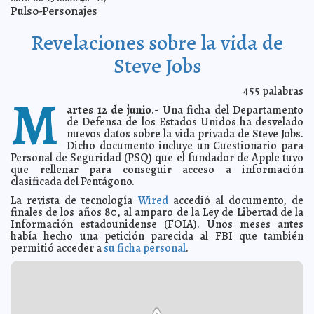
Pulso-Personajes
Histórico número de observadores electorales
2012-06-14 13:49:24
Guillermo
Barrera Fernandez
Revelaciones sobre la vida de
Disminución de muertes maternas mundiales no
2012-06-14 10:07:47
supone mejoramiento de salud materna
Guillermo Barrera Fernandez
Steve Jobs
Mérida, antes y después
2012-06-14 10:04:32
Lois Izquierdo
Tony Dize estrena videoclip de Un Chance
2012-06-14 09:36:52
Guillermo
455
palabras
M
Barrera Fernandez
artes 12 de junio
.- Una ficha del Departamento
Firma Sedesol compromiso por la transparencia:
2012-06-14 09:13:03
de Defensa de los Estados Unidos ha desvelado
Garantiza equidad en el proceso electoral
Guillermo Barrera Fernandez
nuevos datos sobre la vida privada de Steve Jobs.
Registrarán nuevos dominios en internet
2012-06-14 08:42:11
A7
Dicho documento incluye un Cuestionario para
Personal de Seguridad (PSQ) que el fundador de Apple tuvo
Mínimo 40 años a feminicidas
2012-06-14 08:39:29
A7
que rellenar para conseguir acceso a información
Gracias al gobierno federal, bajan tarifas de
2012-06-14 08:38:07
clasificada del Pentágono.
telecomunicaciones
A7
La revista de tecnología
Wired
accedió al documento, de
Josefina es más capaz de manejar la economía
2012-06-14 08:35:22
A7
finales de los años 80, al amparo de la Ley de Libertad de la
Venezuela fabrica drones
Información estadounidense (FOIA). Unos meses antes
2012-06-14 08:31:26
A7
había hecho una petición parecida al FBI que también
Ex amante de Travolta escribiría sus memorias
2012-06-14 08:27:51
A7
permitió acceder a
su ficha personal
.
Sólido crecimiento del sistema bancario en México
2012-06-14 08:25:37
A7
Obama festeja Día del Padre con almuerzo
2012-06-14 08:20:58
A7
Lanza JVM nueva aplicación para celulares Android
2012-06-13 16:55:05
A7
Primera onda tropical de la temporada podría generar
2012-06-13 16:47:12