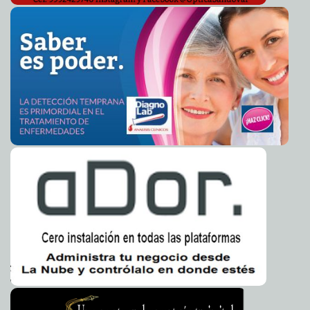
Será culpa de la gobernadora y de otros prominentes
2012-06-12 16:55:20
priístas los casos de dengue que vendrán: Kirbey Herrera Chab
Javier
Eduardo Cámara Menéndez
Tendencias después del debate presidencial del 10 de
2012-06-12 13:51:57
junio de 2012
Franz de J. Fortuny Loret de Mola
Gestionaré becas y apoyos para que jóvenes
2012-06-12 11:55:22
continúen estudios: Mauricio Vila
Guillermo Barrera Fernandez
Frank Reyes estrena su disco Soy Tuyo
2012-06-12 11:32:03
Guillermo Barrera
Fernandez
Directora de Derechos Humanos de la ONU se centra
2012-06-12 11:13:52
en la homofobia y la transfobia
Guillermo Barrera Fernandez
Salvador Vitelli, un candidato probado y capaz
2012-06-12 11:03:12
A7
Urgen al Congreso del Estado a poner mayor esfuerzo
2012-06-12 11:01:34
para finiquitar sus asuntos pendientes
A7
Candidato probado y capaz
2012-06-12 11:00:40
Guillermo Barrera Fernandez
Instruye Sedesol a delegados a respetar las leyes en
2012-06-12 10:54:19
materia electoral
Guillermo Barrera Fernandez
Colegio de Contadores Públicos de Yucatán se reúne
2012-06-12 10:54:16
con Renán Barrera y acepta no sólo participar en postular una terna
para la figura del Contralor sino también en vigilar una clara
fiscalización de recursos municipales
A7
Golpe de calor
2012-06-12 10:31:50
Lois Izquierdo
Al descubierto fraude cometido por coordinador de
2012-06-12 08:18:57