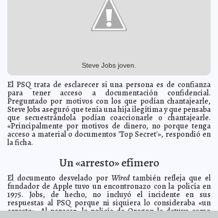
fuertes lluvias para fin de semana en la Península de Yucatán
A7
Renán Barrera garantiza limpieza y fumigación de la
2012-06-13 16:42:27
ciudad
A7
El PAN impulsará las actividades productivas en Tekal
2012-06-13 16:34:47
de Venegas
A7
Recorrido de Salvador Vitelli por la colonia Francisco I.
2012-06-13 16:28:37
Madero
A7
Steve Jobs joven.
Estabilidad, crecimiento, productividad y
2012-06-13 16:23:51
competitividad, los mejores ingredientes para sazonar u México
El PSQ trata de esclarecer si una persona es de confianza
Diferente: Josefina Vázquez Mota
A7
para tener acceso a documentación confidencial.
Nerio Torres se compromete ante adultos mayores
Preguntado por motivos con los que podían chantajearle,
2012-06-13 16:19:58
A7
Steve Jobs aseguró que tenía una hija ilegítima y que pensaba
Diálogo abierto de Renán Barrera con estudiantes de la
2012-06-13 16:13:18
que secuestrándola podían coaccionarle o chantajearle.
UNID
A7
«Principalmente por motivos de dinero, no porque tenga
Gestionaremos recursos para mejoramiento de
2012-06-13 13:42:37
acceso a material o documentos 'Top Secret'», respondió en
escuelas: Mauricio Vila
Guillermo Barrera Fernandez
la ficha.
Hoy como Ayer se prepara para el verano
2012-06-13 12:59:14
Guillermo
Barrera Fernandez
Un «arresto» efímero
Fueron pagados los apoyos de 70 y más del bimestre
2012-06-13 12:53:57
mayo-junio
El documento desvelado por
Wired
también refleja que el
Guillermo Barrera Fernandez
fundador de Apple tuvo un encontronazo con la policía en
La biodiversidad será prioridad del gobierno: Joaquín
2012-06-13 12:39:18
1975. Jobs, de hecho, no incluyó el incidente en sus
Díaz Mena
Guillermo Barrera Fernandez
respuestas al PSQ porque ni siquiera lo consideraba «un
Gasto millonario en blindaje
2012-06-13 10:30:37
Guillermo Barrera Fernandez
arresto». Al parecer, la policía de Oregon le detuvo como