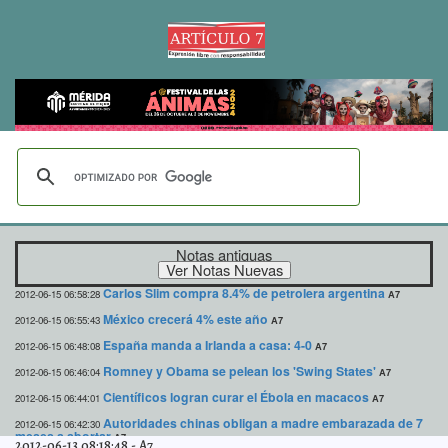
Notas antiguas
Carlos Slim compra 8.4% de petrolera argentina
2012-06-15 06:58:28
A7
México crecerá 4% este año
2012-06-15 06:55:43
A7
España manda a Irlanda a casa: 4-0
2012-06-15 06:48:08
A7
Romney y Obama se pelean los 'Swing States'
2012-06-15 06:46:04
A7
Científicos logran curar el Ébola en macacos
2012-06-15 06:44:01
A7
Autoridades chinas obligan a madre embarazada de 7
2012-06-15 06:42:30
meses a abortar
A7
2012-06-13 08:18:48
-
A7