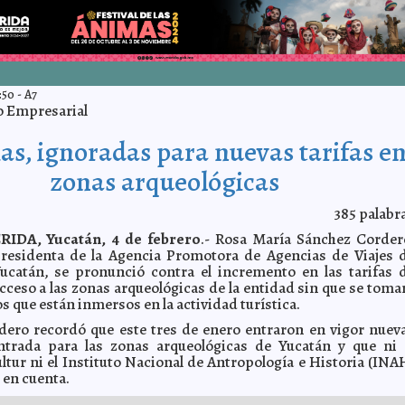
:50
-
A7
 Empresarial
as, ignoradas para nuevas tarifas e
zonas arqueológicas
385
palabr
RIDA, Yucatán, 4 de febrero
.- Rosa María Sánchez Corder
residenta de la Agencia Promotora de Agencias de Viajes 
ucatán, se pronunció contra el incremento en las tarifas 
cceso a las zonas arqueológicas de la entidad sin que se toma
os que están inmersos en la actividad turística.
ero recordó que este tres de enero entraron en vigor nuev
entrada para las zonas arqueológicas de Yucatán y que ni 
ltur ni el Instituto Nacional de Antropología e Historia (INA
en cuenta.