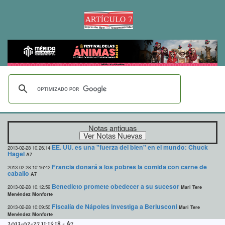
Notas antiguas
EE. UU. es una "fuerza del bien" en el mundo: Chuck
2013-02-28 10:26:14
Hagel
A7
Francia donará a los pobres la comida con carne de
2013-02-28 10:16:42
caballo
A7
Benedicto promete obedecer a su sucesor
2013-02-28 10:12:59
Mari Tere
Menéndez Monforte
Fiscalía de Nápoles investiga a Berlusconi
2013-02-28 10:09:50
Mari Tere
Menéndez Monforte
2013-02-27 11:15:18
-
A7