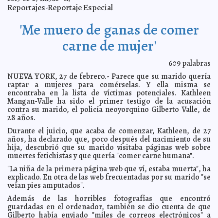
¿Quiénes son los turistas que vienen a México?
2013-02-28 08:14:57
A7
Reportajes-Reportaje Especial
Madre de niña de 9 años niega abuso sexual
2013-02-28 08:07:55
Mari Tere
Menéndez Monforte
'Me muero de ganas de comer
Más de 200 rayas varan en la Franja de Gaza
2013-02-28 08:06:05
A7
carne de mujer'
Amantes se suicidan lanzándose al río Yangtsé
2013-02-28 08:03:28
A7
Robot chef
2013-02-28 08:01:10
Mari Tere Menéndez Monforte
609
palabras
Capturan 'vampiro marino' en río de Nueva Jersey
2013-02-28 07:57:37
A7
NUEVA YORK, 27 de febrero.- Parece que su marido quería
raptar a mujeres para comérselas. Y ella misma se
El príncipe Harry vuelve a la escuela en Lesotho
2013-02-27 23:45:17
Mari Tere
encontraba en la lista de víctimas potenciales. Kathleen
Menéndez Monforte
Mangan-Valle ha sido el primer testigo de la acusación
Yucatán, Estado seguro para estadounidenses: la
2013-02-27 23:43:34
contra su marido, el policía neoyorquino Gilberto Valle, de
Cónsul
A7
28 años.
'Gracias a Rosa Parks, yo estoy aquí': Obama
2013-02-27 23:41:43
A7
Durante el juicio, que acaba de comenzar, Kathleen, de 27
Refrenda el Presidente su compromiso con el
2013-02-27 23:37:49
años, ha declarado que, poco después del nacimiento de su
magisterio nacional
A7
hija, descubrió que su marido visitaba páginas web sobre
muertes fetichistas y que quería "comer carne humana".
GOLPE POLÍTICO A LA HOFFA MEXICANA
2013-02-27 21:39:53
De Varios
Autores
"La niña de la primera página web que ví, estaba muerta", ha
Turnan a comisiones iniciativa de Ley del senador
2013-02-27 21:38:08
explicado. En otra de las web frecuentadas por su marido "se
Daniel Ávila
A7
veían pies amputados".
Tres familias pobres estrenan casa en San José Tzal
2013-02-27 21:38:04
A7
Además de las horribles fotografías que encontró
guardadas en el ordenador, también se dio cuenta de que
SCT anuncia inversión millonaria en carreteras de
2013-02-27 21:36:27
Yucatán
Gilberto había enviado "miles de correos electrónicos" a
A7