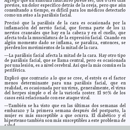
Agregó que un síntoma indicativo puede ser, dos o tres días
previos, un dolor específico detrás de la oreja, pero que aún
Seremos la peor pesadilla de los malos gobiernos:
2012-02-02 11:13:28
consultando a tiempo, es difícil para los médicos detectarlo
Salvador Vitelli
Guillermo Barrera Fernandez
como un aviso a la parálisis facial.
Santiago Creel presentó la estrategia para disminuir la
2012-02-02 11:09:31
violencia en México
Precisó que la parálisis de la cara es ocasionada por la
A7
inflamación del nervio facial, que forma parte de los 12
No se debe lucrar con la necesidad de la gente, afirma
2012-02-02 10:58:56
nervios craneales que hay en la cabeza y en el cuello, que
Heriberto Félix Guerra
Guillermo Barrera Fernandez
afecta toda la musculatura de la expresión facial. Cuando en
Quiero ser su gallo: Tito Sánchez Camargo
2012-02-02 09:41:37
Guillermo
algún momento dado se inflama, se paraliza, entonces, se
Barrera Fernandez
pierden los movimientos de la mitad de la cara.
En auge el uso del calendario ritual maya
2012-02-01 18:13:28
A7
—La parálisis facial afecta la mitad de la cara. Hay otro tipo
952.7 mdp invertirá la SCT en infraestructura carretera
de parálisis facial, que se llama central, pero es ocasionada
2012-02-01 17:59:37
en Colima durante el 2012
A7
por una lesión, es a nivel cerebral. Así que la más común es la
periférica.
Motul cumplirá 140 años como ciudad
2012-02-01 17:48:40
A7
Explicó que contrario a lo que se cree, el estrés es el factor
Ayuntamiento de Mérida compra despensas con fines
2012-02-01 17:43:52
electorales
menos determinante para una parálisis facial, que en
A7
realidad, es ocasionada por un virus, generalmente, el virus
La 'Solución Fécula'
2012-02-01 14:59:20
Mari Tere Menéndez Monforte
del herpes simple o el de la varicela zoster. El 90% de los
casos está relacionado con ese ataque viral.
Ocurrente propone construir un templo para ateos
2012-02-01 14:53:21
A7
Inicia Sedesol ayuda sin precedentes a población
—También se ha visto que en las últimas dos semanas del
2012-02-01 11:21:34
tarahumara
Guillermo Barrera Fernandez
embarazo y la primera semana después del postparto, la
mujer es más susceptible a que ocurra. El diabético y el
Salvador Vitelli, a favor de un trato digno a personas en
2012-02-01 11:05:24
edad senescente
hipertenso también son más susceptibles a este problema de
Guillermo Barrera Fernandez
salud.
Inaugura Irán canal de TV en español
2012-02-01 11:00:12
A7