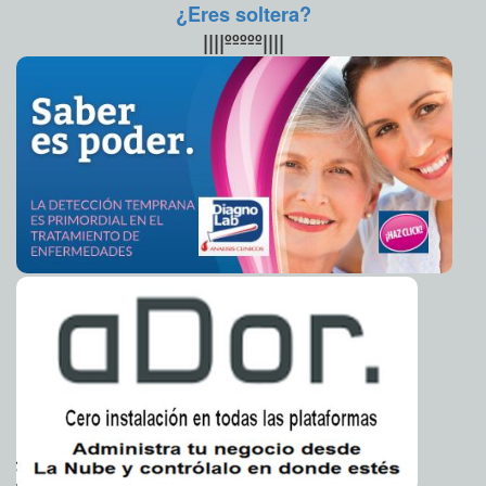
¿Eres soltera?
Julian Assange, de WikiLeaks a Los Simpson
2012-02-01 10:58:01
A7
||||ººººº||||
Se repite la historia
2012-02-01 10:36:35
Lois Izquierdo
Realiza Conapesca capacitación para certificar a buzos
2012-01-31 18:19:15
de pepino de mar
A7
Llega a Tunkás el programa "Hoy en tu comunidad" de
2012-01-31 18:15:01
la Uady
A7
Parálisis facial, impredecible
2012-01-31 14:38:09
Lois Izquierdo
Sesión express en el congreso
2012-01-31 13:50:53
Guillermo Barrera Fernandez
Recibirán beneficiarios de Oportunidades 70 mil
2012-01-31 13:35:57
millones de pesos en 2012
El actor Sylvester Stallone con secuelas visibles de una parálisis
Guillermo Barrera Fernandez
facial.
Entregará SEDESOL en febrero apoyos del primer
2012-01-31 13:26:07
bimestre de 70 y Mas
Guillermo Barrera Fernandez
En cuanto al estrés, dijo que va encadenado a la parálisis
Horticultores de Xcanatún, en problemas
2012-01-31 13:15:43
Guillermo Barrera
facial porque disminuye las defensas, lo que puede facilitar
Fernandez
un ataque viral. La parálisis facial se da por igual entre
hombres y mujeres. No hay edad para que aparezca, así que
Senador defiende los Artículos de San José conforme
2012-01-31 13:06:20
Uruguay avanza en la legalización del aborto
puede afectar a niños y a ancianos.
Guillermo Barrera Fernandez
La modernización de caminos rurales, prioridad de la
2012-01-31 12:39:48
Mencionó que ocurren 25 casos de parálisis facial por cada
SCT en Chiapas
A7
cien mil personas, lo que hace que este padecimiento sea
común en la consulta.
Por un gobierno panista que no pierda el color y los
2012-01-31 11:39:40
principios del Partido Acción Nacional, afirma Santiago Creel
A7
Sobre el tratamiento, dio a conocer que principalmente se
Tres razones sorprendentes para dejar de tomar
2012-01-31 11:13:56
basa en la depredisona, que es un corticosteroide para
gaseosas
A7