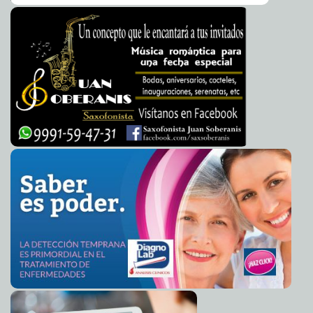
cortar la inflamación que afecta al nervio, y el uso de un
antiviral, aclicovil, que es el más recomendado. Estos dos
Presenta Irán 'proyectiles inteligentes'
2012-01-31 11:01:15
A7
medicamentos son la base del tratamiento farmacológico. El
Estrangulan a mujer por dar a luz puras niñas
2012-01-31 10:35:43
A7
paciente también puede necesitar rehabilitación.
Se rebelan sacerdotes católicos de EE. UU. contra
2012-01-31 10:33:21
Aclaró que hace mucho tiempo, como en otras
Obama
A7
enfermedades, se recomendaba el uso de los
Michelle Obama niega compra de calzones
2012-01-31 10:30:58
multivitamínicos en altas dosis, pero esto sólo eso retrasa el
A7
verdadero tratamiento. Los multivitamínicos no sirven para
Mafiosos y asesinos encabezan listas electorales en la
2012-01-31 10:25:32
nada para tratar este padecimiento.
India
A7
El Dr. Rosado Lugo también se refirió a que la parálisis facial
Mas corrupción en la Fiscalía General del Estado
2012-01-31 08:49:36
tarda en establecerse, como cuadro agudo, entre tres y siete
Guillermo Barrera Fernandez
días, que es cuando se hace más severa. La recuperación se
La producción de camarón de cultivo superó las 105
2012-01-30 17:53:35
puede dar, en a mayoría de los pacientes, en el primer mes,
mil toneladas durante el 2011: Conapesca
A7
alrededor de la tercera y cuarta semana. Es una
Creel Miranda: El próximo domingo triunfarán los
2012-01-30 17:47:37
recuperación gradual, así que algunos pacientes pueden
militantes libres
A7
tardar en recuperarse dos o tres meses.
Pronósticos cumple los sueños de los aficionados a
2012-01-30 17:40:38
A una pregunta, explicó que un 85% de los pacientes alcanza
Protouch
A7
una rehabilitación completa porque recibieron tratamiento,
Mal de amores, frecuente en Hollywood
2012-01-30 11:50:28
A7
mientras que las personas que no lo siguen adecuadamente,
la evolución es menor a la deseada, además de que puede
Irán tendría bomba atómica en un año
2012-01-30 11:47:24
A7
quedar secuelas como debilidad, es decir, la cara no
Dickens era cruel
2012-01-30 11:44:13
A7
recupera la fuerza completa.
Presos se cosen la boca para protestar
2012-01-30 11:39:27
A7
—El rostro les queda asimétrico facial,tienen dificultad para
hablar y retener los alimentos; así como para cerrar el ojo
Sube de intensidad crisis del petróleo sursudanés
2012-01-30 11:34:17
A7