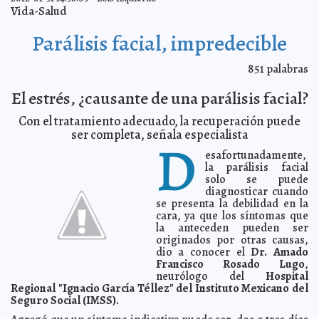
Saidén, de nuevo en el ojo del huracán
2012-02-02 15:14:32
Lois Izquierdo
Vida-Salud
Falleció la poetisa polaca Wislawa Szymborska
2012-02-02 14:28:03
A7
Parálisis facial, impredecible
La otra Mona Lisa
2012-02-02 14:13:41
A7
Violencia en el futbol egipcio: 74 muertos
2012-02-02 14:08:42
A7
851
palabras
Primer Ministro turco entra en polémica con Paul
2012-02-02 14:05:54
Auster
A7
El estrés, ¿causante de una parálisis facial?
Romney masacra a Gingrich en Florida
2012-02-02 13:59:10
A7
Con el tratamiento adecuado, la recuperación puede
Mujer cubrió de harina a candidato presidencial
2012-02-02 13:57:12
francés
ser completa, señala especialista
A7
D
A examen el criterio de entrega del Nobel de la Paz
2012-02-02 13:54:35
A7
esafortunadamente,
la parálisis facial
'Empresa de contactos' se mofa de la reina Sofía
2012-02-02 13:52:42
A7
solo se puede
Confía Cordero en ganar candidatura el domingo
2012-02-02 13:10:04
A7
diagnosticar cuando
se presenta la debilidad en la
Complicidad gubernamental con el notario Carlos
2012-02-02 11:43:38
Hevia Salazar
cara, ya que los síntomas que
Guillermo Barrera Fernandez
la anteceden pueden ser
400 adultos mayores son beneficiados por un
2012-02-02 11:40:35
originados por otras causas,
programa del Ayuntamiento de Motul
A7
dio a conocer el
Dr. Amado
Ayuda a favor de la vida
2012-02-02 11:23:10
Francisco Rosado Lugo
,
Guillermo Barrera Fernandez
neurólogo del
Hospital
SCT implementará operativo carretero durante el "fin
2012-02-02 11:22:18
Regional "Ignacio García Téllez" del Instituto Mexicano del
de semana largo"
A7
Seguro Social (IMSS).
Rosa Adriana Díaz pide a los panistas un voto masivo
2012-02-02 11:17:42
A7