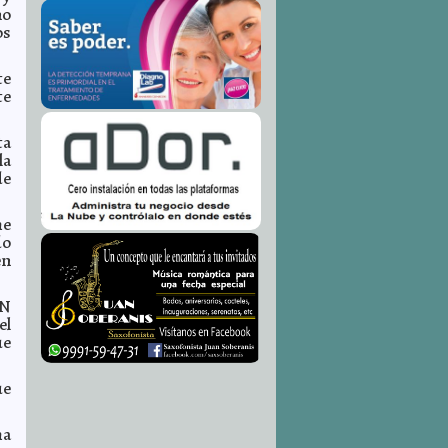
no
os
te
te
ta
la
de
he
do
en
AN
el
ue
ue
ha