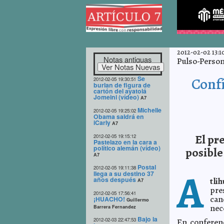
2012-02-02 13:1
Notas antiguas
Pulso-Person
Se
Confí
2012-02-05 19:30:51
burlan de figura de
cartón del ayatolá
Jomeini (vídeo)
A7
Michelle
2012-02-05 19:25:02
Obama saldrá en
iCarly
A7
El pr
2012-02-05 19:15:12
Pastelazo en la cara a
político alemán (vídeo)
posible
A7
Postal
2012-02-05 19:11:38
A
llega a su destino 37
años después
tli
A7
pre
2012-02-05 17:56:41
can
¡HUACHO!
Guillermo
nec
Barrera Fernandez
Bajo la
2012-02-03 22:47:53
En conferen