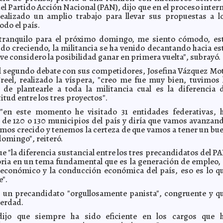
el Partido Acción Nacional (PAN), dijo que en el proceso inter
ealizado un amplio trabajo para llevar sus propuestas a l
odo el país.
tranquilo para el próximo domingo, me siento cómodo, es
ido creciendo, la militancia se ha venido decantando hacia es
ive considero la posibilidad ganar en primera vuelta", subrayó.
el segundo debate con sus competidores, Josefina Vázquez Mo
reel, realizado la víspera, "creo me fue muy bien, tuvimos 
de plantearle a toda la militancia cual es la diferencia 
titud entre los tres proyectos".
"en este momento he visitado 31 entidades federativas, 
 de 120 o 130 municipios del país y diría que vamos avanzan
mos crecido y tenemos la certeza de que vamos a tener un bu
domingo", reiteró.
e "la diferencia sustancial entre los tres precandidatos del P
toria en un tema fundamental que es la generación de empleo, 
económico y la conducción económica del país, eso es lo q
e".
 un precandidato "orgullosamente panista", congruente y q
verdad.
ijo que siempre ha sido eficiente en los cargos que 