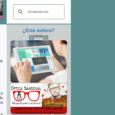
¿Eres soltera?
||||ººººº||||
as
to
la
in
 y