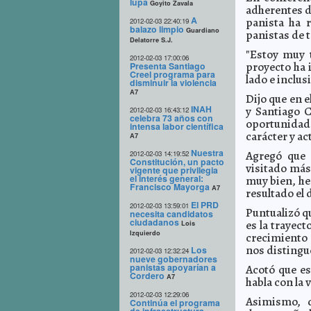
lupa
Goyito Zavala
adherentes d
A
panista ha r
2012-02-03 22:40:19
balazo limpio
Guardiano
panistas de t
Delatorre S.J.
"Estoy muy 
2012-02-03 17:00:06
proyecto ha 
Presenta Santiago
Creel programa para
lado e inclus
disminuir la violencia
A7
Dijo que en 
INAH
y Santiago C
2012-02-03 16:43:12
celebra 73 años con
oportunidad 
intensa labor científica
carácter y ac
A7
Nuestra
Agregó que 
2012-02-03 14:19:52
Constitución, un pacto
visitado más
vigente que privilegia
el interés general:
muy bien, he
Francisco Mayorga
A7
resultado el 
El PRD
2012-02-03 13:59:01
Puntualizó qu
necesita candidatos
ciudadanos
es la trayec
Lois
Izquierdo
crecimiento 
nos distingu
Los
2012-02-03 12:32:24
nueve gobernadores
panistas apoyarían a
Acotó que es
Cordero
A7
habla con la 
2012-02-03 12:29:06
Asimismo, d
Continúa el programa