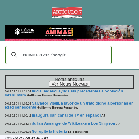
Notas antiguas
Inicia Sedesol ayuda sin precedentes a población
2012-02-01 11:21:34
tarahumara
Guillermo Barrera Fernandez
Salvador Vitelli, a favor de un trato digno a personas en
2012-02-01 11:05:24
edad senescente
Guillermo Barrera Fernandez
Inaugura Irán canal de TV en español
2012-02-01 11:00:12
A7
Julian Assange, de WikiLeaks a Los Simpson
2012-02-01 10:58:01
A7
Se repite la historia
2012-02-01 10:36:35
Lois Izquierdo
2012-01-29 08:47:46
-
A7