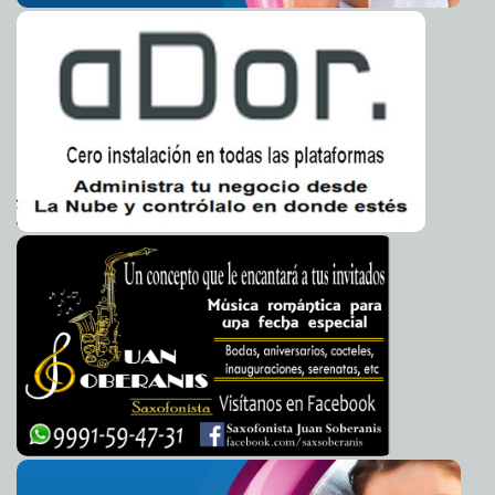
Aceptémoslo: los seres humanos somos herbívoros
2012-01-28 09:22:43
Mari Tere Menéndez Monforte
Motivos para la esperanza
2012-01-28 09:22:20
Guillermo Barrera Fernandez
Ya murieron más de 100 pakistaníes por medicamentos
2012-01-28 09:21:15
contaminados
A7
Obama le saca más jugo a la ejecución de Bin Laden
2012-01-28 09:18:36
A7
Detectan virus Schmallenberg en Inglaterra y Francia
2012-01-28 09:15:39
A7
¿Como entender el triunfo de Renán Barrera?
2012-01-27 16:50:33
Guardiano
Delatorre S.J.
¡Al estilo Peña!
2012-01-27 16:50:00
Goyito Zavala
Calidad cívica
2012-01-27 14:12:39
Franz de J. Fortuny Loret de Mola
J. Edgar: El poder y la locura
2012-01-27 14:11:58
Federico Wilder
La gente esta harta de políticos flojos: Salvador Vitelli
2012-01-27 13:24:10
Guillermo Barrera Fernandez
Presenta Mayorga en Foro Económico Mundial la
2012-01-27 13:05:25
Alianza Mexicana de Agronegocios para el Crecimiento Sustentable
A7
Cuantiosos recursos de la SCT para modernizar
2012-01-27 13:02:58
carreteras rurales en Hidalgo
A7
Más de 900 líderes integran los Comités de Gestión por
2012-01-27 12:47:28
Competencias promovidos por el CONOCER
A7
Los nacidos en diciembre y enero podrán ser
2012-01-27 12:42:41