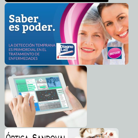
Mérida comprometida con el medio ambiente: Nerio
2012-06-05 17:40:55
Torres Arcila
A7
Max Cortázar, nuevo responsable de Difusión de la
2012-06-05 17:37:53
campaña de JVM
A7
Queremos un Congreso que apoye a las empresas
2012-06-05 17:33:49
socialmente responsables: Miguel Gutiérrez Machado
A7
CONAFOR celebra con acciones el Día Mundial del
2012-06-05 17:19:58
Medio Ambiente
A7
Renán Barrera impulsará ambicioso programa de
2012-06-05 16:59:48
reforestación durante toda su administración
A7
Eddy Herrera está listo para su romance
2012-06-05 15:54:28
Guillermo Barrera
Fernandez
Se une ex candidato del PVEM de Kanasín a la campaña
2012-06-05 15:26:00
de Joaquín Díaz Mena
Guillermo Barrera Fernandez
Cumple Sedesol con el blindaje: ninguna denuncia por
2012-06-05 15:22:41
delitos electorales, destacan diputados
Guillermo Barrera Fernandez
Festejan el Día Mundial del Medio Ambiente en el
2012-06-05 15:00:45
congreso
Guillermo Barrera Fernandez
Gestionaremos programas de mantenimiento en
2012-06-05 14:46:17
parques y áreas verdes: Mauricio Vila
Guillermo Barrera Fernandez
Soy inocente del incendio en la guardería ABC
2012-06-05 14:31:00
Lois
Izquierdo
Simulacro IFE- IPEPAC
2012-06-05 14:19:01
Guillermo Barrera Fernandez