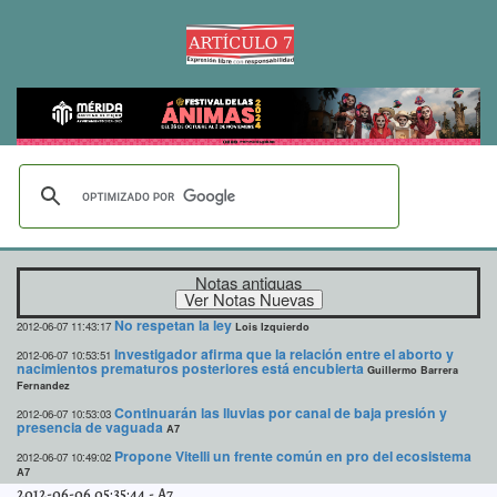
Notas antiguas
No respetan la ley
2012-06-07 11:43:17
Lois Izquierdo
Investigador afirma que la relación entre el aborto y
2012-06-07 10:53:51
nacimientos prematuros posteriores está encubierta
Guillermo Barrera
Fernandez
Continuarán las lluvias por canal de baja presión y
2012-06-07 10:53:03
presencia de vaguada
A7
Propone Vitelli un frente común en pro del ecosistema
2012-06-07 10:49:02
A7
2012-06-06 05:35:44
-
A7