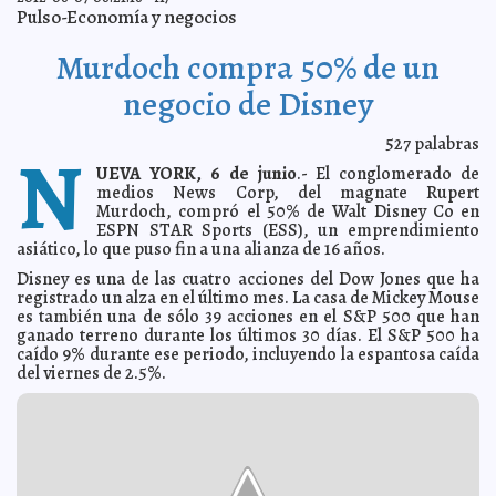
Los 3 de La Habana prepara su crossover con nuevo
2012-06-08 11:21:12
Pulso-Economía y negocios
álbum
Guillermo Barrera Fernandez
Documenta 'The Guardian' alianza Televisa-Peña Nieto
2012-06-08 10:20:05
Murdoch compra 50% de un
A7
López Obrador desquiciado y con actitudes
2012-06-08 07:58:00
negocio de Disney
irreflexivas: Juan José Rodríguez Pratts
Guillermo Barrera Fernandez
Golpe a familia de 'El Chapo'
2012-06-08 06:06:37
A7
527
palabras
N
Se aprecia el Peso pese a factores externos
2012-06-08 06:02:33
A7
UEVA YORK, 6 de junio
.- El conglomerado de
Grecia: político neonazi agredió a dos diputadas
medios News Corp, del magnate Rupert
2012-06-08 05:59:23
(vídeo)
A7
Murdoch, compró el 50% de Walt Disney Co en
ESPN STAR Sports (ESS), un emprendimiento
Tenemos que cuidar los avances que hemos logrado:
2012-06-08 05:49:34
Josefina
asiático, lo que puso fin a una alianza de 16 años.
A7
Innecesarias las visas entre México, Chile, Colombia y
Disney es una de las cuatro acciones del Dow Jones que ha
2012-06-08 05:46:47
Perú
A7
registrado un alza en el último mes. La casa de Mickey Mouse
es también una de sólo 39 acciones en el S&P 500 que han
Ya van cuatro ataques de caníbales en EE. UU.
2012-06-08 05:43:56
A7
ganado terreno durante los últimos 30 días. El S&P 500 ha
PGR atraerá todos los crímenes cometidos contra
2012-06-08 05:40:11
caído 9% durante ese periodo, incluyendo la espantosa caída
periodistas
A7
del viernes de 2.5%.
Prohíben marchas gay en Moscú hasta dentro de 100
2012-06-08 05:37:14
años
A7
Conservation International presenta a las estrellas del
2012-06-08 05:32:27
reino animal
A7
Renán Barrera ofrece con restauranteros trabajar por
2012-06-07 17:53:18
la certificación de la cocina tradicional de Yucatán como Patrimonio