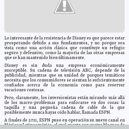
Cultural Inmaterial de la Humanidad de la Unesco
A7
Por presiones del gobierno estatal, tiene que retirarse
2012-06-07 17:45:18
de la Expo Vocacional 2012 Renán Barrera Concha
A7
Llegó a Yucatán custodiado por elementos del ejército
2012-06-07 17:37:31
el material electoral a usarse el 1 de julio
A7
A punto de colapsar, recoja de basura en Mérida
2012-06-07 12:06:18
Lois
Izquierdo
Lo interesante de la resistencia de Disney es que parece estar
prosperando debido a sus fundamentos, y no porque sea
El Congreso mantiene en la congeladora una iniciativa
2012-06-07 11:44:59
vista como una acción clásica que constituye un refugio
a favor de los periodistas
A7
seguro y defensivo, como la mayoría de las otras empresas
No respetan la ley
2012-06-07 11:43:17
Lois Izquierdo
que se han mantenido bien últimamente.
Investigador afirma que la relación entre el aborto y
2012-06-07 10:53:51
Disney es sin duda una empresa económicamente
nacimientos prematuros posteriores está encubierta
Guillermo Barrera
susceptible. Su cadena de televisión ABC, depende de la
Fernandez
publicidad, mientras que su unidad de parques temáticos
Continuarán las lluvias por canal de baja presión y
2012-06-07 10:53:03
necesita que los consumidores se sientan lo suficientemente
presencia de vaguada
A7
confiados acerca de la economía como para reservar
Propone Vitelli un frente común en pro del ecosistema
vacaciones costosas.
2012-06-07 10:49:02
A7
Pero, claramente, los inversionistas están mirando más allá
Ephrem J pone a bailar a Holanda
2012-06-07 10:37:26
Guillermo Barrera
de los macro-problemas para enfocarse en dos cosas: la
Fernandez
taquilla y una pequeña cadena de cable de la que
posiblemente nunca hayas oído hablar, llamada ESPN.
Con absoluto respeto al blindaje electoral,
2012-06-07 10:26:44
Oportunidades opera normalmente en el país
Guillermo Barrera Fernandez
A finales de 2011, ESPN puso en operación su nuevo canal en
Centenares de ciudadanos desafían la lluvia para
2012-06-07 08:59:24
México y Latinoamérica, el cual cuenta con cuatro bloques de
participar en Foro Ciudadano
Guillermo Barrera Fernandez