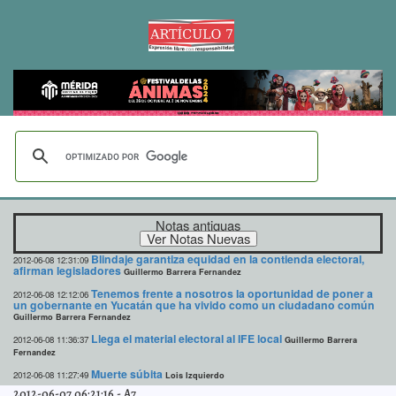
Notas antiguas
Blindaje garantiza equidad en la contienda electoral,
2012-06-08 12:31:09
afirman legisladores
Guillermo Barrera Fernandez
Tenemos frente a nosotros la oportunidad de poner a
2012-06-08 12:12:06
un gobernante en Yucatán que ha vivido como un ciudadano común
Guillermo Barrera Fernandez
Llega el material electoral al IFE local
2012-06-08 11:36:37
Guillermo Barrera
Fernandez
Muerte súbita
2012-06-08 11:27:49
Lois Izquierdo
2012-06-07 06:21:16
-
A7