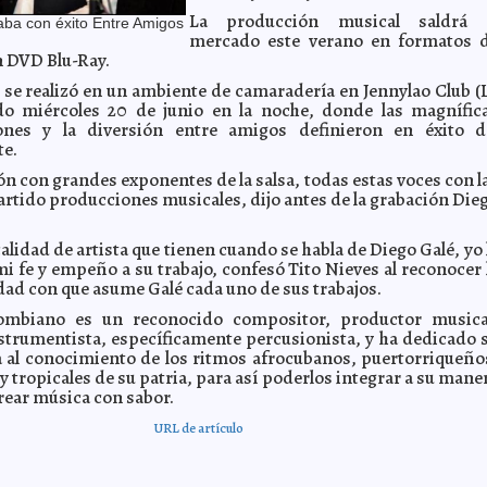
La producción musical saldrá 
aba con éxito Entre Amigos
mercado este verano en formatos 
 DVD Blu-Ray.
 se realizó en un ambiente de camaradería en Jennylao Club (
ado miércoles 20 de junio en la noche, donde las magnífic
iones y la diversión entre amigos definieron en éxito d
te.
ón con grandes exponentes de la salsa, todas estas voces con l
rtido producciones musicales, dijo antes de la grabación Die
alidad de artista que tienen cuando se habla de Diego Galé, yo 
i fe y empeño a su trabajo, confesó Tito Nieves al reconocer 
dad con que asume Galé cada uno de sus trabajos.
lombiano es un reconocido compositor, productor musica
nstrumentista, específicamente percusionista, y ha dedicado 
ca al conocimiento de los ritmos afrocubanos, puertorriqueño
 tropicales de su patria, para así poderlos integrar a su mane
rear música con sabor.
URL de artículo