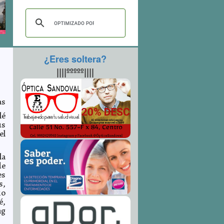
¿Eres soltera?
||||ººººº||||
as
lé
us
el
la
de
es
s,
io
é,
ng