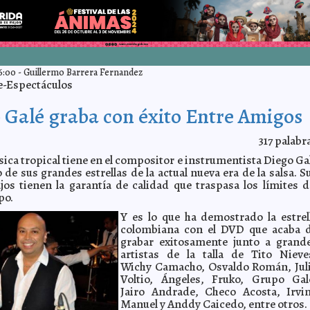
6:00
-
Guillermo Barrera Fernandez
e-Espectáculos
 Galé graba con éxito Entre Amigos
317
palabr
sica tropical tiene en el compositor e instrumentista Diego Ga
 de sus grandes estrellas de la actual nueva era de la salsa. S
jos tienen la garantía de calidad que traspasa los límites d
po.
Y es lo que ha demostrado la estrel
colombiana con el DVD que acaba 
grabar exitosamente junto a grand
artistas de la talla de Tito Nieve
Wichy Camacho, Osvaldo Román, Jul
Voltio, Ángeles, Fruko, Grupo Gal
Jairo Andrade, Checo Acosta, Irvi
Manuel y Anddy Caicedo, entre otros.