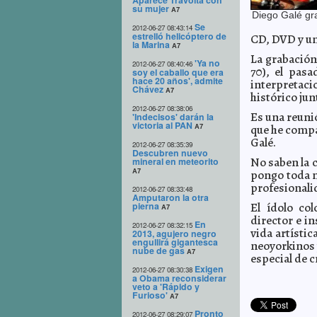
Aparece Travolta con
su mujer
A7
Diego Galé gr
Se
2012-06-27 08:43:14
estrelló helicóptero de
CD, DVD y un
la Marina
A7
La grabación
'Ya no
2012-06-27 08:40:46
70), el pas
soy el caballo que era
hace 20 años', admite
interpretac
Chávez
A7
histórico jun
2012-06-27 08:38:06
Es una reuni
'Indecisos' darán la
victoria al PAN
A7
que he compa
Galé.
2012-06-27 08:35:39
Descubren nuevo
No saben la c
mineral en meteorito
A7
pongo toda m
profesionali
2012-06-27 08:33:48
Amputaron la otra
pierna
El ídolo co
A7
director e i
En
2012-06-27 08:32:15
vida artísti
2013, agujero negro
engullirá gigantesca
neoyorkinos y
nube de gas
A7
especial de c
Exigen
2012-06-27 08:30:38
a Obama reconsiderar
veto a 'Rápido y
Furioso'
A7
Pronto
2012-06-27 08:29:07