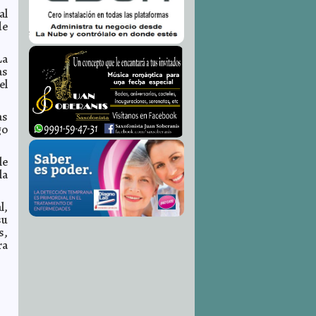
al
de
La
as
el
as
go
le
la
l,
su
s,
ra