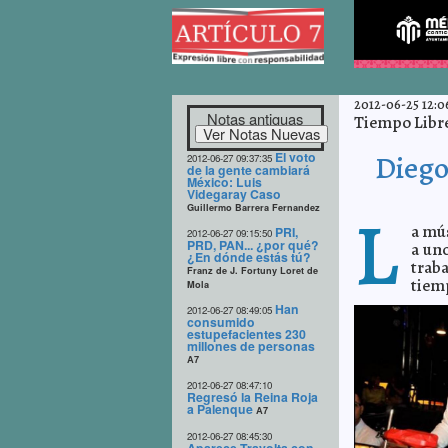
2012-06-25 12:0
Notas antiguas
Tiempo Libr
El voto
Diego
2012-06-27 09:37:35
de la gente cambiará
México: Luis
Videgaray Caso
L
Guillermo Barrera Fernandez
a m
ú
PRI,
2012-06-27 09:15:50
PRD, PAN... ¿por qué?
a uno
¿En dónde estás tú?
traba
Franz de J. Fortuny Loret de
tiem
Mola
Han
2012-06-27 08:49:05
consumido
estupefacientes 230
millones de personas
A7
2012-06-27 08:47:10
Regresó la Reina Roja
a Palenque
A7
2012-06-27 08:45:30