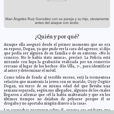
que trabajan para todos los ciudadanos
A7
Los cinco Distritos Federales Electorales de Yucatán
2012-06-25 11:33:38
listos para la Jornada Electoral
Guillermo Barrera Fernandez
El PAN pide cuidar el voto en Izamal
2012-06-25 11:13:18
Mari Ángeles Ruiz González con su pareja y su hijo, obviamente
A7
antes del ataque con ácido.
Servicio médico y medicinas para quien lo necesite:
2012-06-25 10:50:18
Mauricio Vila
Guillermo Barrera Fernandez
¿Quién y por qué?
Los programas sociales no son botín político
2012-06-25 10:18:02
Guillermo
Barrera Fernandez
Aunque ella aseguró desde el primer momento que no era
Fox se compara con Mandela y Martin Luther King
2012-06-25 10:16:29
A7
su esposo, Dogan, ya que pudo ver la cara del agresor, sí dijo
Las FARC usan a menores para detonar bombas
2012-06-25 06:52:23
que podía ser alguien de su familia o de su entorno. «No lo
A7
conozco. No le había visto nunca», precisó. La Policía está
Mohamed Morsi, nuevo presidente de Egipto
2012-06-25 06:50:30
A7
mirando con lupa la grabación realizada por un comercio
Mueren 26 personas camino a mitin del PT
cercano al lugar de los hechos -Río Ulla, 7-, para identificar
2012-06-25 06:47:35
A7
al autor y determinar el móvil.
Jennifer Lopez, la más poderosa
2012-06-25 06:45:57
A7
Como telón de fondo al terrible suceso, está la tormentosa
Murió Jorge el Solitario, último de su tipo
2012-06-25 06:43:33
A7
relación que mantenía la joven con su marido, Ozzy Özgüir
El Secretario de Estado del Vaticano renunciaría por
Dogan, un turco de su misma edad del que llevaba una
2012-06-25 06:41:18
'VatiLeaks'
A7
semana separada, según sus allegados, algunos de los cuales
llegaron a afirmar que «él la había maltratado y que en los
Se tiró de la Torre Eiffel
2012-06-25 06:40:20
A7
últimos tiempos no dejaban de pelearse porque él se
Las alergias alimentarias pueden ser mortales
2012-06-25 06:31:47
A7
drogaba y no aportaba ningún dinero a la casa».
Josefina convoca a a votar por la seguridad y la
2012-06-25 06:30:30
Las sospechas recayeron sobre él, aunque era evidente que
educación
A7