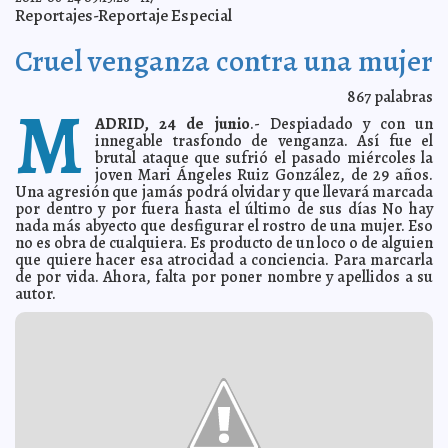
Reportajes-Reportaje Especial
Cierre de campaña del PAN en Tekom, Espita y Dzitás
2012-06-25 18:10:44
A7
Explican el "abc" de la escritura maya
2012-06-25 17:48:25
A7
Cruel venganza contra una mujer
"No pongamos en riesgo nuestro futuro": Salvador
2012-06-25 17:40:22
Vitelli Macías
A7
867
palabras
M
El PAN pide a los izamaleños que no vendan su
2012-06-25 16:57:30
dignidad
ADRID, 24 de junio
.- Despiadado y con un
A7
innegable trasfondo de venganza. Así fue el
Estrés Laboral, problema bilateral
2012-06-25 15:09:08
Lois Izquierdo
brutal ataque que sufrió el pasado miércoles la
Defensores del aborto admiten la derrota en
joven Mari Ángeles Ruiz González, de 29 años.
2012-06-25 12:16:24
Conferencia de Río
Guillermo Barrera Fernandez
Una agresión que jamás podrá olvidar y que llevará marcada
por dentro y por fuera hasta el último de sus días No hay
Diego Galé graba con éxito Entre Amigos
2012-06-25 12:06:00
Guillermo Barrera
nada más abyecto que desfigurar el rostro de una mujer. Eso
Fernandez
no es obra de cualquiera. Es producto de un loco o de alguien
Renán Barrera pide a meridanos no dejarse
2012-06-25 12:01:30
que quiere hacer esa atrocidad a conciencia. Para marcarla
amedrentar por los viejos vicios del tricolor
A7
de por vida. Ahora, falta por poner nombre y apellidos a su
Cierre de campaña del PAN en Sudzal
2012-06-25 11:58:05
autor.
A7
Seguirán lluvias en la Península de Yucatán por
2012-06-25 11:54:27
arrastre de humedad de Debby
A7
Sin atención, el glaucoma causa ceguera
2012-06-25 11:50:51
A7
Especialistas del IMSS confirman los beneficios de la
2012-06-25 11:46:22
lactancia materna
A7
Comisarios de Chablekal, Dzitya, Tixcacal, Noc Ac,
2012-06-25 11:42:47
Cheuman, Molas y Caucel dan fuerte espaldarazo a Renán Barrera
Concha y auguran que con su victoria se recuperarán los gobiernos