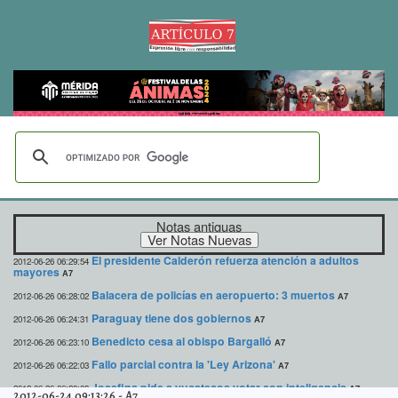
Notas antiguas
El presidente Calderón refuerza atención a adultos
2012-06-26 06:29:54
mayores
A7
Balacera de policías en aeropuerto: 3 muertos
2012-06-26 06:28:02
A7
Paraguay tiene dos gobiernos
2012-06-26 06:24:31
A7
Benedicto cesa al obispo Bargalló
2012-06-26 06:23:10
A7
Fallo parcial contra la 'Ley Arizona'
2012-06-26 06:22:03
A7
Josefina pide a yucatecos votar con inteligencia
2012-06-26 06:20:09
A7
2012-06-24 09:13:26
-
A7