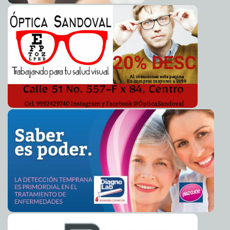
Aparece Travolta con su mujer
2012-06-27 08:45:30
A7
Se estrelló helicóptero de la Marina
2012-06-27 08:43:14
A7
'Ya no soy el caballo que era hace 20 años', admite
2012-06-27 08:40:46
Chávez
A7
'Indecisos' darán la victoria al PAN
2012-06-27 08:38:06
A7
Descubren nuevo mineral en meteorito
2012-06-27 08:35:39
A7
Amputaron la otra pierna
2012-06-27 08:33:48
A7
En 2013, agujero negro engullirá gigantesca nube de
2012-06-27 08:32:15
gas
A7
Exigen a Obama reconsiderar veto a 'Rápido y Furioso'
2012-06-27 08:30:38
A7
Pronto contactaremos con extraterrestres
2012-06-27 08:29:07
A7
Magnetismo aliviaría el párkinson
2012-06-27 08:27:38
A7
Peña Nieto suspendió cierre de campaña en Tabasco
2012-06-27 08:26:13
A7
Mariposas monarca cambian zona de migración
2012-06-27 08:23:52
A7
"Gracias por la confianza", dice Salvador Vitelli a
2012-06-26 11:59:46
ciudadanos
A7
"A pesar de la oscuridad del gobierno de Yucatán,
2012-06-26 11:49:57
ustedes, la gente, son la luz de México": JVM
A7
Ponte xux y vamos a votar: JVM en Yucatán
2012-06-26 11:43:52
A7