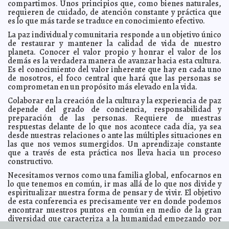
2012-06-28 09:07:52
compartimos. Unos principios que, como bienes naturales,
de Guanajuato
Lois Izquierdo
requieren de cuidado, de atención constante y práctica que
es lo que más tarde se traduce en conocimiento efectivo.
Manutención del asesino de Oslo costaría casi 2 mdd
2012-06-28 06:44:15
A7
La paz individual y comunitaria responde a un objetivo único
Dentro de 50 años, tener cáncer será lo mismo que
2012-06-28 06:41:21
de restaurar y mantener la calidad de vida de nuestro
tener un catarro
A7
planeta. Conocer el valor propio y honrar el valor de los
demás es la verdadera manera de avanzar hacia esta cultura.
Que Shakira se hizo blanquear como Michael Jackson
2012-06-28 06:39:49
Es el conocimiento del valor inherente que hay en cada uno
A7
de nosotros, el foco central que hará que las personas se
Calderón sería titular de la PGR
2012-06-28 06:37:20
A7
comprometan en un propósito más elevado en la vida.
Encuentran fosa común frente a Palacio
2012-06-28 06:35:35
A7
Colaborar en la creación de la cultura y la experiencia de paz
Rupert Murdoch dividiría su imperio
2012-06-28 06:34:26
depende del grado de conciencia, responsabilidad y
A7
preparación de las personas. Requiere de nuestras
Turquía apunta hacia Siria
2012-06-28 06:33:16
A7
respuestas delante de lo que nos acontece cada día, ya sea
Diario alemán alerta sobre el fin de la caligrafía
desde nuestras relaciones o ante las múltiples situaciones en
2012-06-28 06:29:48
A7
las que nos vemos sumergidos. Un aprendizaje constante
En el olvido
2012-06-27 15:09:15
Lois Izquierdo
que a través de esta práctica nos lleva hacia un proceso
Viene el tsunami azul
constructivo.
2012-06-27 14:07:48
Lois Izquierdo
El PRI efectúa acciones propias de la delincuencia
Necesitamos vernos como una familia global, enfocarnos en
2012-06-27 14:07:30
organizada denuncia equipo de Josefina Vázquez Mota
Guillermo Barrera
lo que tenemos en común, ir mas allá de lo que nos divide y
Fernandez
espiritualizar nuestra forma de pensar y de vivir. El objetivo
de esta conferencia es precisamente ver en donde podemos
Henry Santos será la estrella del Fashion's Fight
2012-06-27 13:57:03
Against Parkinson's 2012
encontrar nuestros puntos en común en medio de la gran
Guillermo Barrera Fernandez
diversidad que caracteriza a la humanidad empezando por
México, el país con más ancianos en América Latina
2012-06-27 13:52:46
nuestra comunidad. Ir por un momento, mas allá de
Guillermo Barrera Fernandez