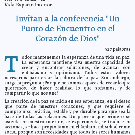
desacato
A7
Vida-Espacio Interior
Veinte partes del cuerpo humano son inútiles
2012-06-29 07:36:17
A7
Invitan a la conferencia "Un
Continúan los rumores en el ataque de un tigre
2012-06-28 23:00:00
Lois
Izquierdo
Punto de Encuentro en el
Restauran mascarones mayas de Edzná
2012-06-28 17:41:47
A7
Corazón de Dios"
IV Jorandas de Aniversario HRAEPY
2012-06-28 17:37:14
A7
Hoy como Ayer, al ritmo de la música en vivo
2012-06-28 14:12:02
Guillermo
527
palabras
Barrera Fernandez
T
Arbitraria detención de funcionario en Teabo
odos mantenemos la esperanza de una vida en paz.
2012-06-28 13:42:30
Guillermo
Barrera Fernandez
La esperanza mantiene viva nuestra capacidad de
crear y encontrar soluciones, de avanzar con
Guarda Sedesol su parque vehicular por la jornada
2012-06-28 13:32:53
entusiasmo y optimismo. Todos estos valores
electoral
Guillermo Barrera Fernandez
necesarios para crear la cultura de la paz. Sin embargo,
¿Qué significa “saber gobernar”?
2012-06-28 11:55:09
Franz de J. Fortuny Loret
surge la pregunta ¿Por qué no somos capaces de crear lo que
de Mola
queremos, de hacer realidad lo que soñamos, y de
El 1 de julio inicia temporada de pesca de langosta en la
compartir lo que nos une?
2012-06-28 11:40:09
Península
A7
La creación de la paz se inicia en esa esperanza, en el deseo
Llama el PAN a yucatecos a evitar elección de Estado
2012-06-28 11:36:35
A7
que parte de nuestros corazones, y que requiere el
compromiso práctico, estable y perdurable para que sea la
"Voy a representar tus intereses": Salvador Vitelli
2012-06-28 11:27:23
Macías
base de todas las relaciones. Un proceso que primero se
A7
asienta en nuestro interior, se experimenta, se traduce en
Renán Barrera Concha cierra campaña a tambor
2012-06-28 11:21:49
acciones, se hace propio tanto en el ámbito individual como
batiente con un llamado a la ciudadanía a salir a votar este 1 de julio
A7
social porque son necesidades que todos los seres humanos
Ivonne Ortega "patrocina" encuestas para el candidato