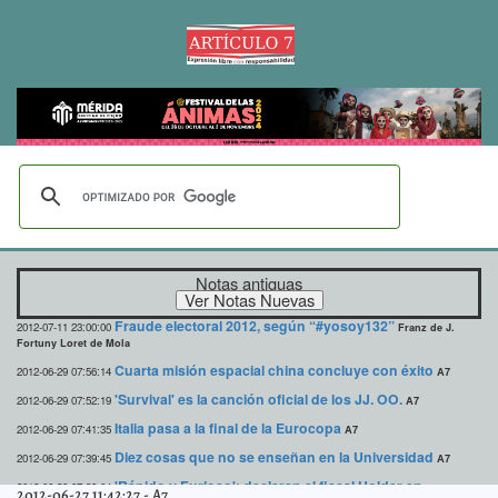
Notas antiguas
Fraude electoral 2012, según “#yosoy132”
2012-07-11 23:00:00
Franz de J.
Fortuny Loret de Mola
Cuarta misión espacial china concluye con éxito
2012-06-29 07:56:14
A7
'Survival' es la canción oficial de los JJ. OO.
2012-06-29 07:52:19
A7
Italia pasa a la final de la Eurocopa
2012-06-29 07:41:35
A7
Diez cosas que no se enseñan en la Universidad
2012-06-29 07:39:45
A7
'Rápido y Furioso': declaran al fiscal Holder en
2012-06-29 07:38:04
2012-06-27 11:42:27
-
A7