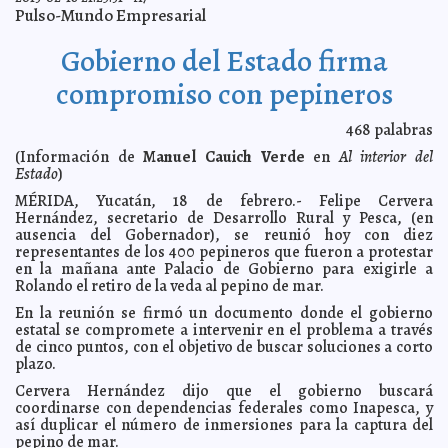
ambulantes
A7
Pulso-Mundo Empresarial
Así pavimentan las calles en Holanda
2013-02-19 19:01:14
Mari Tere Menéndez
Monforte
Gobierno del Estado firma
Este sábado se efectuará la Olimpíada del Bebé
2013-02-19 18:43:52
Mari Tere
compromiso con pepineros
Menéndez Monforte
Entierran en Yucatán a turista asesinado
2013-02-19 18:34:28
A7
468
palabras
SSY, lista para primera Semana Nacional de Salud
2013-02-19 18:18:33
Mari
Tere Menéndez Monforte
(Información de
Manuel Cauich Verde
en
Al interior del
Estado
)
Murió el primer actor Joaquín Cordero
2013-02-19 18:11:56
Mari Tere Menéndez
Monforte
MÉRIDA, Yucatán, 18 de febrero.- Felipe Cervera
Gobierno y empresarios, con la obligación de trabajar
Hernández, secretario de Desarrollo Rural y Pesca, (en
2013-02-19 17:58:46
juntos por Yucatán
A7
ausencia del Gobernador), se reunió hoy con diez
representantes de los 400 pepineros que fueron a protestar
Zona Naval pide a pescadores que respeten la ley
2013-02-19 17:57:00
Mari
en la mañana ante Palacio de Gobierno para exigirle a
Tere Menéndez Monforte
Rolando el retiro de la veda al pepino de mar.
Dan a conocer convenios para trenes en Yucatán y
2013-02-19 17:55:30
Querétaro
En la reunión se firmó un documento donde el gobierno
A7
estatal se compromete a intervenir en el problema a través
Escenas de odio contra Israel
2013-02-19 17:54:25
A7
de cinco puntos, con el objetivo de buscar soluciones a corto
Ayuntamiento bate récord en vacunación antirrábica
2013-02-19 17:01:27
plazo.
A7
El 'Chelito' Carrillo, nuevo delegado del Conafe
2013-02-19 17:00:00
Cervera Hernández dijo que el gobierno buscará
Mari Tere
Menéndez Monforte
coordinarse con dependencias federales como Inapesca, y
así duplicar el número de inmersiones para la captura del
La Policía Municipal capacita en primeros auxilios con
2013-02-19 16:20:27
'Te Ayudaré'
pepino de mar.
A7