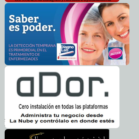
URL de artículo
Flor de brócoli en cama de zanahorias
2013-02-18 20:18:59
Mari Tere Menéndez
Monforte
Cambios en el O´Horán, Artesanías y Prodemefa
2013-02-18 20:17:36
A7
La Comuna recibe 23 mdp para seguridad pública
2013-02-18 19:58:12
A7
Para defenderse mejor
2013-02-18 19:54:35
Mari Tere Menéndez Monforte
Más de la mitad de los yucatecos habla maya
2013-02-18 19:17:04
A7
Difundirán traducción al maya de la Constitución del
2013-02-18 19:01:43
Estado
A7
En Tekax, inauguraron exposición sobre el cráter de
2013-02-18 18:55:59
Chicxulub
A7
Firme el proyecto de distribuidor vial de Progreso
2013-02-18 18:31:01
A7
Crece conflicto entre taxistas y mototaxistas de Tekax
2013-02-18 18:26:39
A7
La sonrisa de un padre
2013-02-18 18:24:31
A7
Ley de Amparo garantiza defensa del ciudadano ante el
2013-02-18 17:51:09
Estado
A7
Edificarán sala de juzgados orales en Mérida
2013-02-18 17:48:17
A7
Multan a Sourthern Valley por intoxicación masiva de
2013-02-18 17:28:28
trabajadores
Mari Tere Menéndez Monforte
Gente que fuma marihuana, con Dolan
2013-02-18 17:26:59
A7