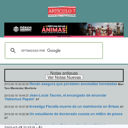
Notas antiguas
Renán asegura que persisten anomalías heredadas
2013-02-19 20:00:25
Mari
Tere Menéndez Monforte
Jean-Louis Tauran, el encargado de anunciar
2013-02-19 19:44:37
'Habemus Papam'
A7
Investiga Fiscalía muerte de un matrimonio en Brisas
2013-02-19 19:37:35
A7
Un estudiante de doctorado cuesta un millón de pesos
2013-02-19 19:32:38
A7
La Comuna sigue firme en plan de reubicar a
2013-02-19 19:15:41
2013-02-18 21:25:31
-
A7