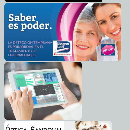
El padre Mex será párroco de Chicxulub
2013-02-28 20:49:03
Mari Tere
Menéndez Monforte
Entrega el DIF apoyos en Cacalchén
2013-02-28 20:47:56
A7
Arropan senadores a hija de Elba Esther
2013-02-28 20:44:23
A7
Empujan a transportistas a un paro nacional
2013-02-28 20:43:20
A7
Lleva Ayuntamiento 'Un cuento en Familia' a San José
2013-02-28 20:41:43
Tecoh
A7
Contribuye Daniel Ávila a creación de presea 'Elvia
2013-02-28 20:40:16
Carrillo Puerto' en el Senado
A7
Entregarán certificado de secundaria a mujer de 106
2013-02-28 20:38:58
años
A7
'Recicla por tu bienestar' llega al Oriente
2013-02-28 20:35:10
A7
Denuncia el PAN compadrazgos y amiguismos en el
2013-02-28 20:33:29
Ipepac
Mari Tere Menéndez Monforte
Comuna concentra oferta educativa en Expo
2013-02-28 17:04:56
Alternativa Joven
A7
La Iglesia no tiene Papa
2013-02-28 12:20:46
Mari Tere Menéndez Monforte
Toman otro comisariado en Tinum
2013-02-28 12:18:58
A7
Denuncia penal contra Alcaldesa priista
2013-02-28 12:17:23
Mari Tere Menéndez
Monforte
El adiós de los Cardenales