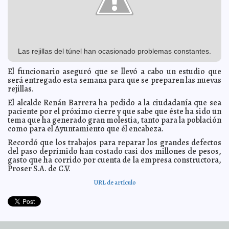
Peter Turkson, dispuesto a ser Papa
2013-03-01 14:42:48
A7
Del Centro Fox, el mejor proyecto de inversión para AL:
2013-03-01 14:40:43
Financial Times
A7
De tu mano por el mundo
2013-03-01 14:37:06
Mari Tere Menéndez Monforte
Las rejillas del túnel han ocasionado problemas constantes.
¡A moverse!, anima Michelle Obama
2013-03-01 14:11:08
A7
El funcionario aseguró que se llevó a cabo un estudio que
Inauguran 'paso musical' en China
2013-03-01 10:05:58
Mari Tere Menéndez
será entregado esta semana para que se preparen las nuevas
Monforte
rejillas.
Clint Eastwood, a favor de las bodas gay
2013-03-01 10:03:57
Mari Tere
Menéndez Monforte
El alcalde Renán Barrera ha pedido a la ciudadanía que sea
paciente por el próximo cierre y que sabe que éste ha sido un
Dennis Rodman. el amigo de Corea del Norte
2013-03-01 10:02:48
A7
tema que ha generado gran molestia, tanto para la población
Momentum Project México financiará a 10 empresas
2013-03-01 09:08:01
como para el Ayuntamiento que él encabeza.
sociales
A7
Recordó que los trabajos para reparar los grandes defectos
Kerry Skarbakka o el arte de caer
2013-03-01 09:00:56
Mari Tere Menéndez
del paso deprimido han costado casi dos millones de pesos,
Monforte
gasto que ha corrido por cuenta de la empresa constructora,
Vuelve a temblar en la península rusa de Kamchatka
2013-03-01 08:58:42
Proser S.A. de C.V.
A7
Trasladan a 'La Maestra' a hospital de Penal de
2013-03-01 08:53:23
URL de artículo
Tepepan
A7
La novia de Pistorius estaba embarazada
2013-03-01 07:15:02
Mari Tere
Menéndez Monforte
Bertone sella el apartamento del Papa
2013-03-01 06:41:19
A7