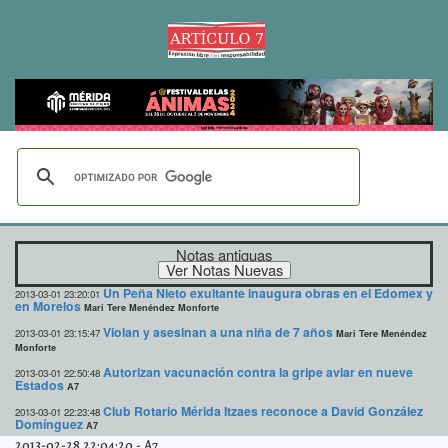
Notas antiguas
Un Peña Nieto exultante inaugura obras en el Edomex y
2013-03-01 23:20:01
en Morelos
Mari Tere Menéndez Monforte
Violan y asesinan a una niña de 7 años
2013-03-01 23:15:47
Mari Tere Menéndez
Monforte
Autorizan vacunación contra la gripe aviar en nueve
2013-03-01 22:50:48
Estados
A7
Club Rotario Mérida Itzaes reconoce a David González
2013-03-01 22:23:48
Domínguez
A7
2013-02-28 22:04:20
-
A7