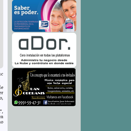
uc
de
er
o,
”,
en
no