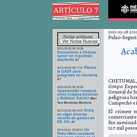
2013-02-28 23:1
Notas antiguas
Pulso-Segurid
Acab
2013-03-02 09:19:09
Encuentran a Chávez
tumor en el pulmón
izquierdo
A7
Planea
2013-03-02 09:17:41
la UADY abrir
posgrado en Geriatría
A7
CHETUMAL, 2
Grupo Espec
2013-03-02 09:16:24
Apasionado romance
General de J
entre Cristina Kirchner
peligrosa ba
y Baltasar Garzón
Mari
Campeche e i
Tere Menéndez Monforte
Entra
El crimen m
2013-03-02 09:15:01
en vigor enorme
comerciante 
recorte de gastos en
EE. UU.
fue asesinad
A7
120 mil pesos
Un
2013-03-01 23:20:01
Peña Nieto exultante