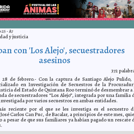
0:25
-
A7
ad y justicia
an con 'Los Alejo', secuestradores
asesinos
372
palabr
8 de febrero.- Con la captura de Santiago Alejo Pulido, 
ializado en Investigación de Secuestros de la Procuradur
usticia del Estado de Quintana Roo terminó de desmembrar a 
nda de secuestradores “Los Alejo”, integrada por una familia 
nvestigada por varios secuestros en ambas entidades.
ás reciente por el que se les investiga es el secuestro d
José Carlos Can Puc, de Bacalar, a principios de este mes, qui
o a pesar de que sus familiares ya habían pagado un rescate 
.