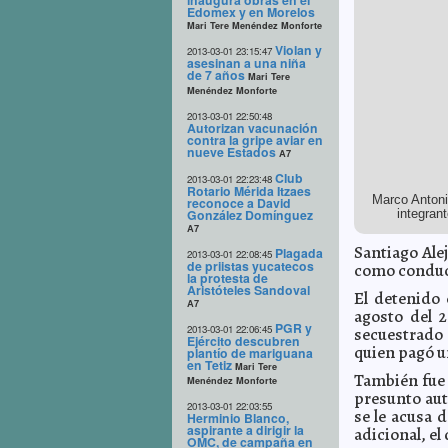
inaugura obras en el
Edomex y en Morelos
Mari Tere Menéndez Monforte
Violan y
2013-03-01 23:15:47
asesinan a una niña
de 7 años
Mari Tere
Menéndez Monforte
2013-03-01 22:50:48
Autorizan vacunación
contra la gripe aviar en
nueve Estados
A7
Club
2013-03-01 22:23:48
Rotario Mérida Itzaes
Marco Antoni
reconoce a David
González Domínguez
integran
A7
Santiago Ale
Plagada
2013-03-01 22:08:45
de priistas yucatecos
como conduct
la protesta de
Aristóteles Sandoval
El detenido 
A7
agosto del 
PGR y
2013-03-01 22:06:45
secuestrado 
Ejército descubren
quien pagó u
plantío de mariguana
en Tetiz
Mari Tere
También fue 
Menéndez Monforte
presunto auto
2013-03-01 22:03:55
se le acusa 
Herminio Blanco,
aspirante a dirigir la
adicional, el
OMC, de campaña en