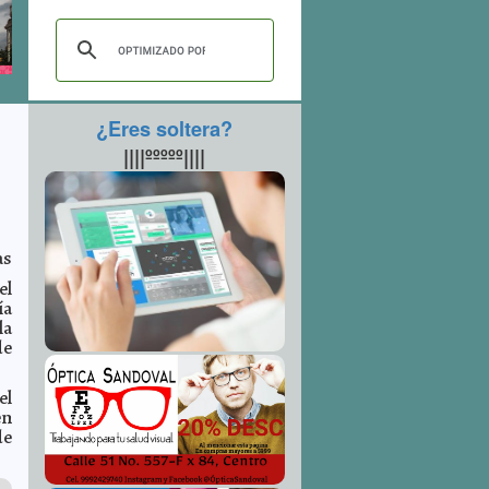
¿Eres soltera?
||||ººººº||||
as
el
ía
la
de
el
en
de