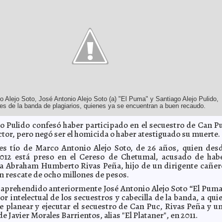
o Alejo Soto, José Antonio Alejo Soto (a) "El Puma" y Santiago Alejo Pulido,
tes de la banda de plagiarios, quienes ya se encuentran a buen recaudo.
jo Pulido confesó haber participado en el secuestro de Can P
or, pero negó ser el homicida o haber atestiguado su muerte.
es tío de Marco Antonio Alejo Soto, de 26 años, quien des
2012 está preso en el Cereso de Chetumal, acusado de hab
a Abraham Humberto Rivas Peña, hijo de un dirigente cañer
n rescate de ocho millones de pesos.
aprehendido anteriormente José Antonio Alejo Soto “El Puma
r intelectual de los secuestros y cabecilla de la banda, a qui
de planear y ejecutar el secuestro de Can Puc, Rivas Peña y u
 de Javier Morales Barrientos, alias "El Plataner", en 2011.