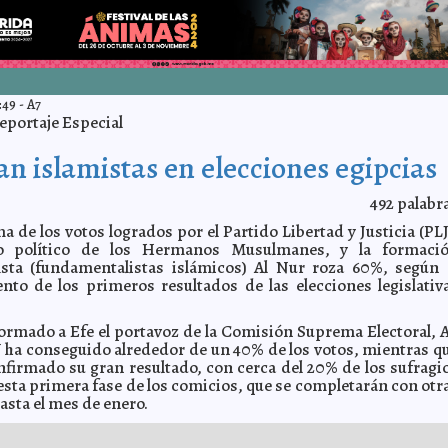
:49
-
A7
eportaje Especial
an islamistas en elecciones egipcias
492
palabr
a de los votos logrados por el Partido Libertad y Justicia (PLJ
o político de los Hermanos Musulmanes, y la formaci
fista (fundamentalistas islámicos) Al Nur roza 60%, según 
ento de los primeros resultados de las elecciones legislativ
ormado a Efe el portavoz de la Comisión Suprema Electoral, A
J ha conseguido alrededor de un 40% de los votos, mientras q
nfirmado su gran resultado, con cerca del 20% de los sufragi
esta primera fase de los comicios, que se completarán con otr
asta el mes de enero.