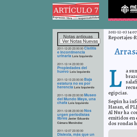
2011-12-03 14:07
Notas antiguas
Reportajes-R
Cistitis
Arras
2011-12-20 23:00:00
e incontinencia
urinaria
Lois Izquierdo
L
2011-12-14 23:00:00
Propiedades del
a sum
huevo
Lois Izquierdo
braz
Baja
2011-12-13 23:00:00
sala
estatura no es por
recu
herencia
Lois Izquierdo
egipcias.
Museo
2011-12-09 23:00:00
del Mundo Maya, una
Según ha inf
chafa
Lois Izquierdo
Hasan, el PL
Nos
2011-12-08 23:00:00
Al Nur ha co
urgen periodistas
emitidos en 
libres
Javier Eduardo
dos rondas h
Cámara Menéndez
2011-12-07 23:00:00
Dislexia, más que un