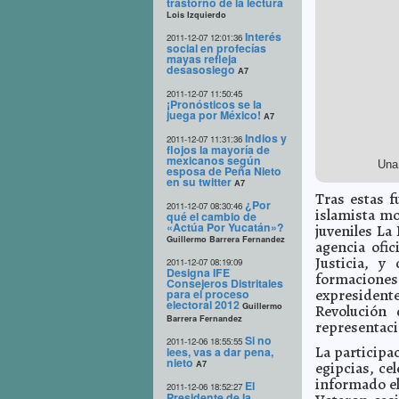
trastorno de la lectura
Lois Izquierdo
Interés
2011-12-07 12:01:36
social en profecías
mayas refleja
desasosiego
A7
2011-12-07 11:50:45
¡Pronósticos se la
juega por México!
A7
Indios y
2011-12-07 11:31:36
flojos la mayoría de
mexicanos según
Una 
esposa de Peña Nieto
en su twitter
A7
Tras estas f
¿Por
2011-12-07 08:30:46
islamista mo
qué el cambio de
«Actúa Por Yucatán»?
juveniles La
Guillermo Barrera Fernandez
agencia ofic
Justicia, y
2011-12-07 08:19:09
Designa IFE
formaciones
Consejeros Distritales
expresidente
para el proceso
electoral 2012
Guillermo
Revolución
Barrera Fernandez
representaci
Si no
2011-12-06 18:55:55
La participa
lees, vas a dar pena,
nieto
A7
egipcias, ce
informado el
El
2011-12-06 18:52:27
Presidente de la