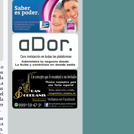
do
os
la
La
as
el
la
er
.
as
ha
m.