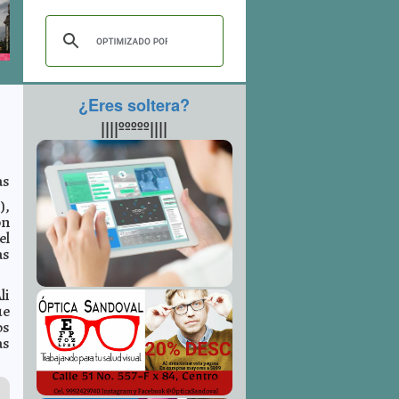
¿Eres soltera?
||||ººººº||||
as
),
ón
el
as
li
ue
os
as