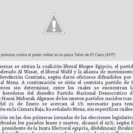
protesta contra el poder militar en la plaza Tahrir de El Cairo (AFP)
uerzas se sitúan la coalición liberal Bloque Egipcio, el parti
derado Al Wasat, el liberal Wafd y la alianza de movimient
 Revolución Continúa, según datos oficiosos difundidos por 
ial Mena. A continuación se sitúa el centrista partido de 
 otros sin determinar, entre los cuales se encuentran l
 herederas del disuelto Partido Nacional Democrático d
 Hosni Mubarak. Algunos de los nuevos partidos nacidos tras 
 del 25 de Enero se acercan al 5% necesario para ten
ón en la Cámara Baja, ha señalado Mena, sin especificar cuáles
ción en las dos primeras jornadas de las elecciones legislativ
lebradas los pasados lunes y martes, alcanzó el 62%, según 
 presidente de la Junta Electoral egipcia, Abdelmoaiz Ibrahi