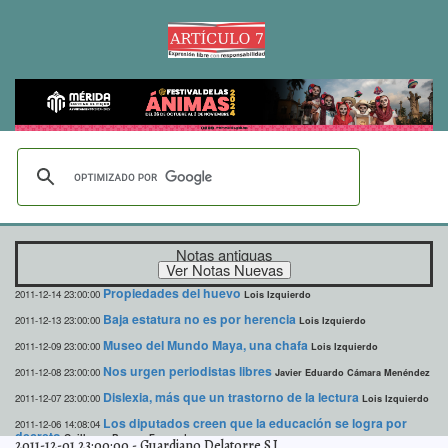
Notas antiguas
Propiedades del huevo
2011-12-14 23:00:00
Lois Izquierdo
Baja estatura no es por herencia
2011-12-13 23:00:00
Lois Izquierdo
Museo del Mundo Maya, una chafa
2011-12-09 23:00:00
Lois Izquierdo
Nos urgen periodistas libres
2011-12-08 23:00:00
Javier Eduardo Cámara Menéndez
Dislexia, más que un trastorno de la lectura
2011-12-07 23:00:00
Lois Izquierdo
Los diputados creen que la educación se logra por
2011-12-06 14:08:04
decreto
Guillermo Barrera Fernandez
2011-12-01 23:00:00
-
Guardiano Delatorre S.J.