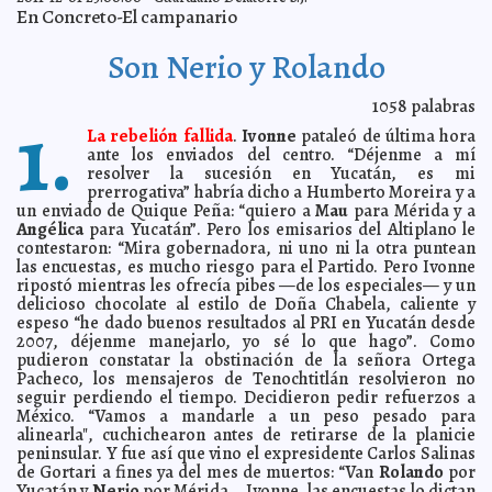
En Concreto-El campanario
Benedicto XVI critica los documentos internacionales
2011-12-06 13:24:41
cuestionables
Guillermo Barrera Fernandez
Son Nerio y Rolando
Tahdziú, será sede de un evento sobre semillas criollas
2011-12-06 12:27:34
Guillermo Barrera Fernandez
Los zombis no podrán ir de vacaciones a Alemania
1058
palabras
2011-12-06 11:37:13
A7
1.
Rihanna inundó su cuarto en el Savoy
2011-12-06 11:34:23
La rebelión fallida
.
Ivonne
pataleó de última hora
A7
ante los enviados del centro. “Déjenme a mí
João Havelange renuncia al Comité Olímpico
2011-12-06 11:32:15
resolver la sucesión en Yucatán, es mi
Internacional
A7
prerrogativa” habría dicho a Humberto Moreira y a
Clonarán un mamut
2011-12-06 11:30:12
A7
un enviado de Quique Peña: “quiero a
Mau
para Mérida y a
Angélica
para Yucatán”. Pero los emisarios del Altiplano le
El mejor diseñador de portadas de libros del mundo
2011-12-05 20:53:50
A7
contestaron: “Mira gobernadora, ni uno ni la otra puntean
Niño de 8 años se hace millonario vendiendo canicas
2011-12-05 18:37:40
las encuestas, es mucho riesgo para el Partido. Pero Ivonne
A7
ripostó mientras les ofrecía pibes —de los especiales— y un
delicioso chocolate al estilo de Doña Chabela, caliente y
Desactivan bomba de 1.8 toneladas
2011-12-05 18:33:27
A7
espeso “he dado buenos resultados al PRI en Yucatán desde
Frank Sinatra fue enterrado con una cajetilla de Camel
2011-12-05 18:28:17
2007, déjenme manejarlo, yo sé lo que hago”. Como
y un Zippo
A7
pudieron constatar la obstinación de la señora Ortega
Va el Dr. Tilo al V Distrito Electoral Federal
2011-12-05 18:04:11
Pacheco, los mensajeros de Tenochtitlán resolvieron no
A7
seguir perdiendo el tiempo. Decidieron pedir refuerzos a
En marcha un plan de seguridad en escuelas de Dzitás
2011-12-05 12:29:10
México. “Vamos a mandarle a un peso pesado para
A7
alinearla", cuchichearon antes de retirarse de la planicie
Un ex aspirante del PRI renuncia a su partido y se va al
2011-12-05 12:24:48
peninsular. Y fue así que vino el expresidente Carlos Salinas
PAN en Tekal de Venegas
A7
de Gortari a fines ya del mes de muertos: “Van
Rolando
por
Al fin Sudzal contará con un campo de fútbol
Yucatán y
Nerio
por Mérida… Ivonne, las encuestas lo dictan
2011-12-05 12:19:34
A7