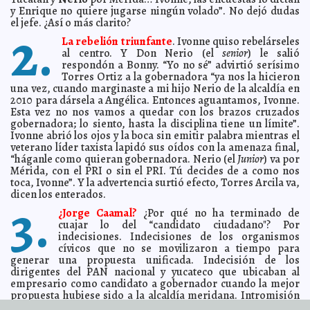
y Enrique no quiere jugarse ningún volado”. No dejó dudas
Hallan las herramientas más antiguas del Homo
2011-12-05 09:42:51
el jefe. ¿Así o más clarito?
sapiens en el sur de Arabia
2.
A7
La rebelión triunfante
. Ivonne quiso rebelárseles
Manipula gobierno estatal recursos del FIDEM
2011-12-05 09:42:25
Guillermo
al centro. Y Don Nerio (el
senior
) le salió
Barrera Fernandez
respondón a Bonny. “Yo no sé” advirtió serísimo
Oficiales canallas de la ONU reprimidos por estados
2011-12-05 09:26:49
Torres Ortiz a la gobernadora “ya nos la hicieron
miembros
Guillermo Barrera Fernandez
una vez, cuando marginaste a mi hijo Nerio de la alcaldía en
Se registra el doctor Manuel Díaz
2011-12-05 09:03:37
2010 para dársela a Angélica. Entonces aguantamos, Ivonne.
Guillermo Barrera Fernandez
Esta vez no nos vamos a quedar con los brazos cruzados
Es deber del gobernante darle a la sociedad el espacio
2011-12-05 08:24:51
gobernadora; lo siento, hasta la disciplina tiene un límite”.
que se merece, subraya Alfredo Rodríguez
Guillermo Barrera Fernandez
Ivonne abrió los ojos y la boca sin emitir palabra mientras el
Positiva visita de Hillary a Birmania
2011-12-04 14:17:46
A7
veterano líder taxista lapidó sus oídos con la amenaza final,
“háganle como quieran gobernadora. Nerio (el
Junior
) va por
Sospechan que envenenaron a Neruda
2011-12-04 14:14:12
A7
Mérida, con el PRI o sin el PRI. Tú decides de a como nos
Arrasan islamistas en elecciones egipcias
2011-12-03 14:07:49
A7
toca, Ivonne”. Y la advertencia surtió efecto, Torres Arcila va,
dicen los enterados.
Rusia activó su sistema de alerta antimisiles
3.
2011-12-03 14:01:40
A7
¿Jorge Caamal?
¿Por qué no ha terminado de
Hoy, el ideal de Bolívar sigue vigente: Presidente
2011-12-03 13:58:19
Calderón
cuajar lo del “candidato ciudadano"? Por
A7
indecisiones. Indecisiones de los organismos
Las avispas se reconocen por la cara
2011-12-03 13:55:14
A7
cívicos que no se movilizaron a tiempo para
generar una propuesta unificada. Indecisión de los
JLo viaja a Marruecos con amante 18 años menor
2011-12-03 13:50:11
A7
dirigentes del PAN nacional y yucateco que ubicaban al
Turcos, dispuestos a reconocer genocidios cometidos
2011-12-03 13:48:03
empresario como candidato a gobernador cuando la mejor
A7
propuesta hubiese sido a la alcaldía meridana. Intromisión
Con los brazos abiertos
2011-12-02 23:00:00
de algunos empresarios (se dice que Raúl Casares) que se
Goyito Zavala