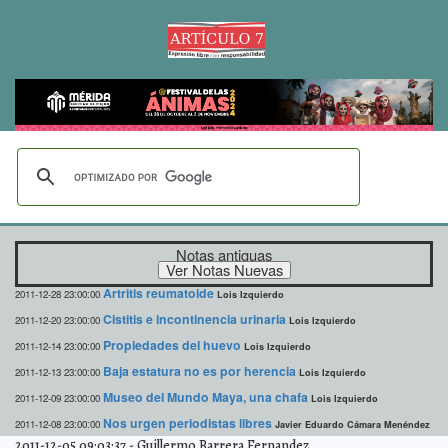
Notas antiguas
Artritis reumatoide
2011-12-28 23:00:00
Lois Izquierdo
Cistitis e incontinencia urinaria
2011-12-20 23:00:00
Lois Izquierdo
Propiedades del huevo
2011-12-14 23:00:00
Lois Izquierdo
Baja estatura no es por herencia
2011-12-13 23:00:00
Lois Izquierdo
Museo del Mundo Maya, una chafa
2011-12-09 23:00:00
Lois Izquierdo
Nos urgen periodistas libres
2011-12-08 23:00:00
Javier Eduardo Cámara Menéndez
2011-12-05 09:03:37
-
Guillermo Barrera Fernandez