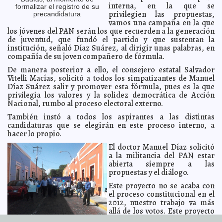
precampaña
interna, en la que se
A7
formalizar el registro de su
privilegien las propuestas,
precandidatura
El PAN recaba opiniones de los yucatecos sobre el
2011-12-06 18:33:16
vamos una campaña en la que
presupuesto estatal 2012
A7
los jóvenes del PAN serán los que recuerden a la generación
SCT celebra que Nextel y Iusacell hayan acordado
2011-12-06 18:27:35
de juventud, que fundó el partido y que sustentan la
retirar sendos recursos legales
A7
institución, señaló Díaz Suárez, al dirigir unas palabras, en
compañía de su joven compañero de fórmula.
Inauguran calles en Cenotillo
2011-12-06 18:21:31
A7
De manera posterior a ello, el consejero estatal Salvador
La Península, buena zona para Pronósticos para la
2011-12-06 14:13:21
Asistencia Pública
Vitelli Macías, solicitó a todos los simpatizantes de Manuel
Lois Izquierdo
Díaz Suárez salir y promover esta fórmula, pues es la que
Los diputados creen que la educación se logra por
2011-12-06 14:08:04
privilegia los valores y la solidez democrática de Acción
decreto
Guillermo Barrera Fernandez
Nacional, rumbo al proceso electoral externo.
Benedicto XVI critica los documentos internacionales
2011-12-06 13:24:41
cuestionables
También instó a todos los aspirantes a las distintas
Guillermo Barrera Fernandez
candidaturas que se elegirán en este proceso interno, a
Tahdziú, será sede de un evento sobre semillas criollas
2011-12-06 12:27:34
hacer lo propio.
Guillermo Barrera Fernandez
El doctor Manuel Díaz solicitó
Los zombis no podrán ir de vacaciones a Alemania
2011-12-06 11:37:13
A7
a la militancia del PAN estar
Rihanna inundó su cuarto en el Savoy
2011-12-06 11:34:23
A7
abierta siempre a las
propuestas y el diálogo.
João Havelange renuncia al Comité Olímpico
2011-12-06 11:32:15
Internacional
A7
Este proyecto no se acaba con
Clonarán un mamut
2011-12-06 11:30:12
el proceso constitucional en el
A7
2012, nuestro trabajo va más
El mejor diseñador de portadas de libros del mundo
2011-12-05 20:53:50
A7
allá de los votos. Este proyecto
Niño de 8 años se hace millonario vendiendo canicas
pretende consolidar una
2011-12-05 18:37:40
Gran apoyo popular a la