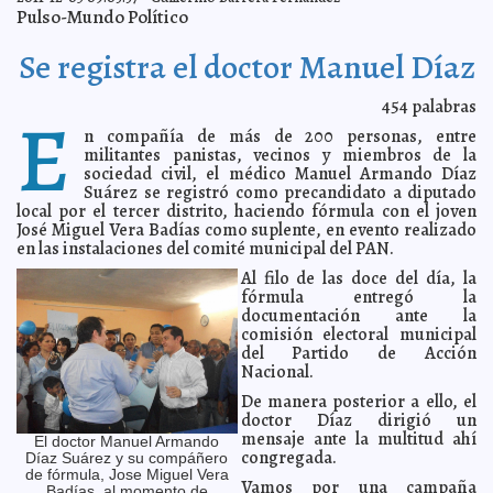
Dislexia, más que un trastorno de la lectura
2011-12-07 23:00:00
Lois Izquierdo
Pulso-Mundo Político
Invierte SCT 80 millones de pesos para reconstrucción
2011-12-07 12:37:11
de tramos carreteros en la zona Selva de Chiapas
A7
Se registra el doctor Manuel Díaz
A la cárcel, bloguero que acusa de fraude al gobierno
2011-12-07 12:13:08
ruso
A7
454
palabras
E
Imparten pláticas de VIH/SIDA a funcionarios
2011-12-07 12:10:47
municipales y jóvenes estudiantes de Motul
n compañía de más de 200 personas, entre
A7
militantes panistas, vecinos y miembros de la
Interés social en profecías mayas refleja desasosiego
2011-12-07 12:01:36
sociedad civil, el médico Manuel Armando Díaz
A7
Suárez se registró como precandidato a diputado
¡Pronósticos se la juega por México!
2011-12-07 11:50:45
A7
local por el tercer distrito, haciendo fórmula con el joven
José Miguel Vera Badías como suplente, en evento realizado
Indios y flojos la mayoría de mexicanos según esposa
2011-12-07 11:31:36
de Peña Nieto en su twitter
en las instalaciones del comité municipal del PAN.
A7
¿Por qué el cambio de «Actúa Por Yucatán»?
Al filo de las doce del día, la
2011-12-07 08:30:46
Guillermo
Barrera Fernandez
fórmula entregó la
documentación ante la
Designa IFE Consejeros Distritales para el proceso
2011-12-07 08:19:09
electoral 2012
comisión electoral municipal
Guillermo Barrera Fernandez
del Partido de Acción
Si no lees, vas a dar pena, nieto
2011-12-06 18:55:55
A7
Nacional.
El Presidente de la República rezará junto al Papa
2011-12-06 18:52:27
A7
De manera posterior a ello, el
Encuentran dos monstruos celestes
doctor Díaz dirigió un
2011-12-06 18:47:01
A7
mensaje ante la multitud ahí
El doctor Manuel Armando
Designa el Consejo Local del IFE a Consejeros
2011-12-06 18:38:03
congregada.
Díaz Suárez y su compáñero
Electorales Distritales para los procesos 2011-2012 y 2014-2015
A7
de fórmula, Jose Miguel Vera
Vamos por una campaña
Convoca Santiago Creel a transparentar recursos de la
2011-12-06 18:36:23
Badías, al momento de