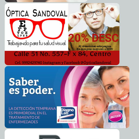
Arrasan islamistas en elecciones egipcias
2011-12-03 14:07:49
A7
Rusia activó su sistema de alerta antimisiles
2011-12-03 14:01:40
A7
Hoy, el ideal de Bolívar sigue vigente: Presidente
2011-12-03 13:58:19
Calderón
A7
Las avispas se reconocen por la cara
2011-12-03 13:55:14
A7
JLo viaja a Marruecos con amante 18 años menor
2011-12-03 13:50:11
A7
Turcos, dispuestos a reconocer genocidios cometidos
2011-12-03 13:48:03
A7
Con los brazos abiertos
2011-12-02 23:00:00
Goyito Zavala
Responsabilidad fiscal de Calderón
2011-12-02 23:00:00
Franz de J. Fortuny
Loret de Mola
Hallan por vez primera vestigios prehispánicos en
2011-12-02 17:10:44
Mérida
A7
Se inscribe Rosa Adriana Díaz como precandidata al
2011-12-02 17:07:52
Senado
A7
Continúan registrándose bajas temperaturas en el Sur
2011-12-02 17:04:22
del Estado
A7
Hay que fomentar la cultura emprendedora en Yucatán:
2011-12-02 17:02:05
Dip. Magaly Cruz
A7
Aplicarán sanciones a quienes no acaten los cambios
2011-12-02 16:26:57
viales en Peto
A7