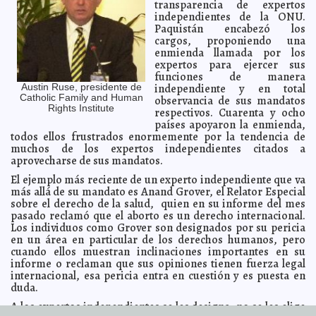
transparencia de expertos
Convoca Santiago Creel a transparentar recursos de la
2011-12-06 18:36:23
independientes de la ONU.
precampaña
A7
Paquistán encabezó los
El PAN recaba opiniones de los yucatecos sobre el
2011-12-06 18:33:16
cargos, proponiendo una
presupuesto estatal 2012
A7
enmienda llamada por los
SCT celebra que Nextel y Iusacell hayan acordado
expertos para ejercer sus
2011-12-06 18:27:35
retirar sendos recursos legales
A7
funciones de manera
independiente y en total
Austin Ruse, presidente de
Inauguran calles en Cenotillo
2011-12-06 18:21:31
A7
Catholic Family and Human
observancia de sus mandatos
La Península, buena zona para Pronósticos para la
Rights Institute
2011-12-06 14:13:21
respectivos. Cuarenta y ocho
Asistencia Pública
Lois Izquierdo
países apoyaron la enmienda,
todos ellos frustrados enormemente por la tendencia de
Los diputados creen que la educación se logra por
2011-12-06 14:08:04
decreto
muchos de los expertos independientes citados a
Guillermo Barrera Fernandez
aprovecharse de sus mandatos.
Benedicto XVI critica los documentos internacionales
2011-12-06 13:24:41
cuestionables
Guillermo Barrera Fernandez
El ejemplo más reciente de un experto independiente que va
más allá de su mandato es Anand Grover, el Relator Especial
Tahdziú, será sede de un evento sobre semillas criollas
2011-12-06 12:27:34
Guillermo Barrera Fernandez
sobre el derecho de la salud, quien en su informe del mes
pasado reclamó que el aborto es un derecho internacional.
Los zombis no podrán ir de vacaciones a Alemania
2011-12-06 11:37:13
A7
Los individuos como Grover son designados por su pericia
Rihanna inundó su cuarto en el Savoy
2011-12-06 11:34:23
en un área en particular de los derechos humanos, pero
A7
cuando ellos muestran inclinaciones importantes en su
João Havelange renuncia al Comité Olímpico
2011-12-06 11:32:15
informe o reclaman que sus opiniones tienen fuerza legal
Internacional
A7
internacional, esa pericia entra en cuestión y es puesta en
Clonarán un mamut
2011-12-06 11:30:12
A7
duda.
El mejor diseñador de portadas de libros del mundo
2011-12-05 20:53:50
A7
A los expertos independientes se les designa, no se les elige