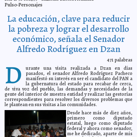
Senado
A7
Pulso-Personajes
Continúan registrándose bajas temperaturas en el Sur
2011-12-02 17:04:22
del Estado
A7
La educación, clave para reducir
Hay que fomentar la cultura emprendedora en Yucatán:
2011-12-02 17:02:05
Dip. Magaly Cruz
la pobreza y lograr el desarrollo
A7
Aplicarán sanciones a quienes no acaten los cambios
2011-12-02 16:26:57
económico, señala el Senador
viales en Peto
A7
Piden militantes panistas a Tito Sánchez Camargo,
2011-12-02 11:01:49
Alfredo Rodríguez en Dzan
recuperar el IV distrito
Guillermo Barrera Fernandez
La Unidad Médica Familiar de Cd. Caucel amplía su
2011-12-02 10:30:28
471
palabras
cobertura
D
A7
urante una visita realizada a Dzan en días
Descifran glifos mayas sobre el supuesto "fin del
2011-12-02 10:23:04
mundo"
pasados, el senador Alfredo Rodríguez Pacheco
A7
manifestó su interés en ser el candidato del PAN a
Toma protesta Jesús Villalobos López como Director
2011-12-02 10:08:42
la gubernatura del estado para recabar de cerca,
General de Pronósticos para la Asistencia Pública
A7
de viva voz del pueblo, las demandas y necesidades de la
Regresan los muppets
2011-12-02 10:01:33
gente del interior de nuestra entidad y realizar las gestorías
Federico Wilder
correspondientes para resolver los diversos problemas que
Son Nerio y Rolando
2011-12-01 23:00:00
Guardiano Delatorre S.J.
le plantean en sus visitas a las comunidades.
Luis Jorge Caamal Burgos, posible candidato a la
2011-12-01 19:51:23
alcaldía de Mérida
Desde hace más de diez años,
Luis Jorge Montalvo Duarte
primero como diputado
Próxima feria de las flores y viverismo en Yucatán
2011-12-01 12:12:55
estatal, luego como diputado
Guillermo Barrera Fernandez
federal y ahora como senador,
Metió a su hijo a una lavadora y la encendió
2011-12-01 11:44:04
me he dedicado, aparte de mis
A7