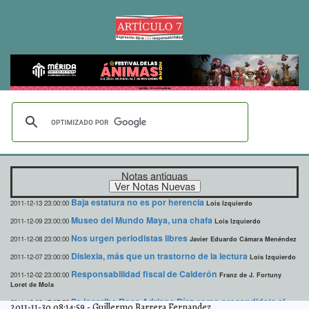
Notas antiguas
Baja estatura no es por herencia
2011-12-13 23:00:00
Lois Izquierdo
Museo del Mundo Maya, una chafa
2011-12-09 23:00:00
Lois Izquierdo
Nos urgen periodistas libres
2011-12-08 23:00:00
Javier Eduardo Cámara Menéndez
Dislexia, más que un trastorno de la lectura
2011-12-07 23:00:00
Lois Izquierdo
Responsabilidad fiscal de Calderón
2011-12-02 23:00:00
Franz de J. Fortuny
Loret de Mola
Se inscribe Rosa Adriana Díaz como precandidata al
2011-12-02 17:07:52
2011-11-30 08:14:59
-
Guillermo Barrera Fernandez