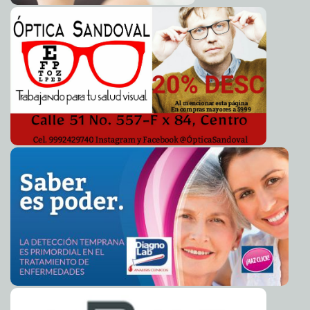
La mejor campaña es el trabajo: Tito Sánchez Camargo
2011-11-29 12:36:39
Guillermo Barrera Fernandez
Tras su registro, visita Joaquín Díaz Mena, panistas de
2011-11-29 09:15:41
Hunucmá
Guillermo Barrera Fernandez
XEPET, una radio al servicio del pueblo maya
2011-11-29 08:30:44
Guillermo
Barrera Fernandez
Posponen homenaje a Sandoval Íñiguez
2011-11-29 07:41:03
A7
Cain, Hart, Clinton y otros...
2011-11-29 07:22:57
Franz de J. Fortuny Loret de Mola
Ex amante despechada arruina campaña de Herman
2011-11-29 07:00:19
Cain
A7
Pasó a mejor vida la única hija de Stalin
2011-11-29 06:56:10
A7
Masiva votación en Egipto revela entusiasmo por la
2011-11-29 06:53:19
democracia
A7
Estalla la cólera social en Ucrania
2011-11-29 05:01:16
A7
Elecciones caóticas en el Congo
2011-11-28 21:57:55
A7
Nuevo gobierno y amnistía general en Yemen
2011-11-28 21:54:26
A7
Intentan asesinar al Primer Ministro de Libia
2011-11-28 13:51:06
A7
Se pronostica mayor descenso en las temperaturas
2011-11-28 12:29:15
por influencia del frente frío 15
A7
Denuncian trabajadores irregularidades en Servilimpia
2011-11-28 11:58:54
Guillermo Barrera Fernandez