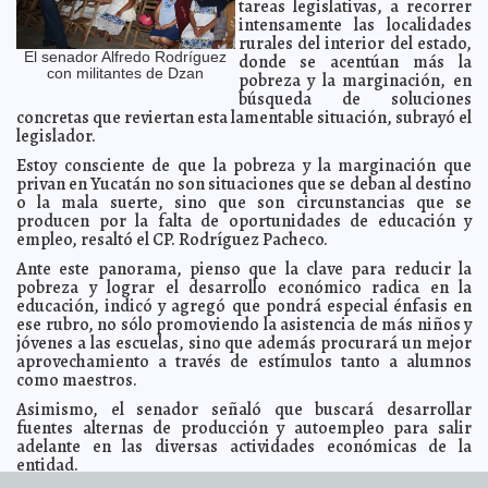
tareas legislativas, a recorrer
El legislativo se presta a colaborar con la sumisión del
2011-12-01 10:51:07
intensamente las localidades
ejecutivo estatal a Televisa
Guillermo Barrera Fernandez
rurales del interior del estado,
R.I.P. la cara africana del sida
2011-12-01 09:52:35
A7
El senador Alfredo Rodríguez
donde se acentúan más la
con militantes de Dzan
pobreza y la marginación, en
Se puede vivir bien si aprendemos a controlar nuestra
2011-12-01 09:49:25
mente
búsqueda de soluciones
A7
concretas que reviertan esta lamentable situación, subrayó el
No hay ciudades latinas entre las 50 de mejor calidad
2011-12-01 09:44:20
legislador.
de vida
A7
Estoy consciente de que la pobreza y la marginación que
Por qué salió Gerardo Escaroz Soler de la Sagarpa
2011-12-01 09:19:40
Mari
privan en Yucatán no son situaciones que se deban al destino
Tere Menéndez Monforte
o la mala suerte, sino que son circunstancias que se
El Yunque, ¿Una asociación honorable o una
2011-12-01 08:00:50
producen por la falta de oportunidades de educación y
agrupación de matones?
Guillermo Barrera Fernandez
empleo, resaltó el CP. Rodríguez Pacheco.
Renuncia Escaroz Soler a la SAGARPA
2011-11-30 18:14:05
A7
Ante este panorama, pienso que la clave para reducir la
Se destapa el panista Mario Aragón por el Distrito I
2011-11-30 18:07:58
pobreza y lograr el desarrollo económico radica en la
A7
educación, indicó y agregó que pondrá especial énfasis en
Renuncia el tesorero municipal de Motul
2011-11-30 18:01:28
A7
ese rubro, no sólo promoviendo la asistencia de más niños y
Ángel Reyna, fuera; analizan sanción a Benítez
2011-11-30 11:47:21
jóvenes a las escuelas, sino que además procurará un mejor
A7
aprovechamiento a través de estímulos tanto a alumnos
Apocalipsis Maya
2011-11-30 11:33:49
A7
como maestros.
Viaje de una comitiva yucateca al evento del X
2011-11-30 11:28:38
Asimismo, el senador señaló que buscará desarrollar
Aniversario del Programa 3 x 1 Para Migrantes en Long Beach,
California, EEUU
fuentes alternas de producción y autoempleo para salir
Guillermo Barrera Fernandez
adelante en las diversas actividades económicas de la
Mérida se merece capacidad y compromiso: Tito
2011-11-30 10:51:57
entidad.
Sánchez Camargo
Guillermo Barrera Fernandez